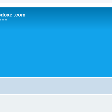
odoxe .com
phone