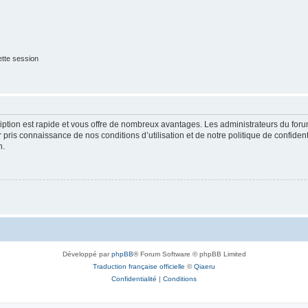
tte session
cription est rapide et vous offre de nombreux avantages. Les administrateurs du fo
ir pris connaissance de nos conditions d’utilisation et de notre politique de confide
n.
Développé par
phpBB
® Forum Software © phpBB Limited
Traduction française officielle
©
Qiaeru
Confidentialité
|
Conditions