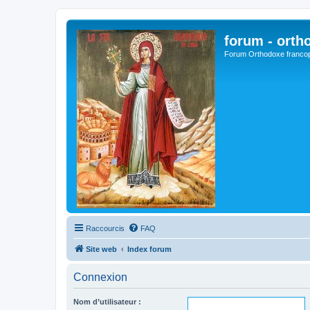
forum - orth
Forum Orthodoxe franco
Raccourcis
FAQ
Site web
Index forum
Connexion
Nom d’utilisateur :