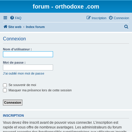
forum - orthodoxe .com
FAQ
Inscription
Connexion
R
Site web
Index forum
e
Connexion
c
h
Nom d’utilisateur :
e
r
Mot de passe :
c
J’ai oublié mon mot de passe
h
e
Se souvenir de moi
Masquer ma présence lors de cette session
r
INSCRIPTION
Vous devez être inscrit avant de pouvoir vous connecter. L’inscription est
rapide et vous offre de nombreux avantages. Les administrateurs du forum
peuvent accorder des fonctionnalités supplémentaires aux utilisateurs inscrits.