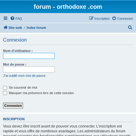
forum - orthodoxe .com
FAQ
Inscription
Connexion
R
Site web
Index forum
e
Connexion
c
h
Nom d’utilisateur :
e
r
Mot de passe :
c
J’ai oublié mon mot de passe
h
e
Se souvenir de moi
Masquer ma présence lors de cette session
r
INSCRIPTION
Vous devez être inscrit avant de pouvoir vous connecter. L’inscription est
rapide et vous offre de nombreux avantages. Les administrateurs du forum
peuvent accorder des fonctionnalités supplémentaires aux utilisateurs inscrits.