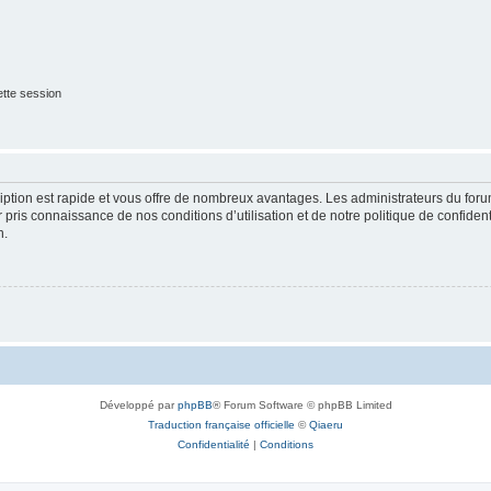
tte session
cription est rapide et vous offre de nombreux avantages. Les administrateurs du fo
ir pris connaissance de nos conditions d’utilisation et de notre politique de confide
n.
Développé par
phpBB
® Forum Software © phpBB Limited
Traduction française officielle
©
Qiaeru
Confidentialité
|
Conditions