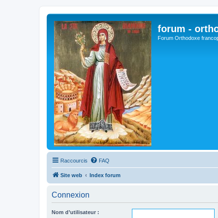
forum - orth
Forum Orthodoxe franco
Raccourcis
FAQ
Site web
Index forum
Connexion
Nom d’utilisateur :