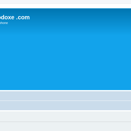
odoxe .com
phone