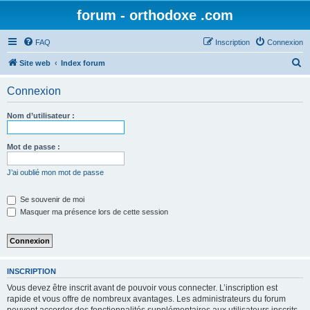
forum - orthodoxe .com
FAQ
Inscription
Connexion
R
Site web
Index forum
e
Connexion
c
h
Nom d’utilisateur :
e
r
Mot de passe :
c
J’ai oublié mon mot de passe
h
e
Se souvenir de moi
Masquer ma présence lors de cette session
r
INSCRIPTION
Vous devez être inscrit avant de pouvoir vous connecter. L’inscription est
rapide et vous offre de nombreux avantages. Les administrateurs du forum
peuvent accorder des fonctionnalités supplémentaires aux utilisateurs inscrits.