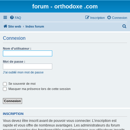
forum - orthodoxe .com
FAQ
Inscription
Connexion
R
Site web
Index forum
e
Connexion
c
h
Nom d’utilisateur :
e
r
Mot de passe :
c
J’ai oublié mon mot de passe
h
e
Se souvenir de moi
Masquer ma présence lors de cette session
r
INSCRIPTION
Vous devez être inscrit avant de pouvoir vous connecter. L’inscription est
rapide et vous offre de nombreux avantages. Les administrateurs du forum
peuvent accorder des fonctionnalités supplémentaires aux utilisateurs inscrits.