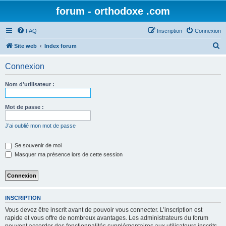
forum - orthodoxe .com
FAQ
Inscription
Connexion
R
Site web
Index forum
e
Connexion
c
h
Nom d’utilisateur :
e
r
Mot de passe :
c
J’ai oublié mon mot de passe
h
e
Se souvenir de moi
Masquer ma présence lors de cette session
r
INSCRIPTION
Vous devez être inscrit avant de pouvoir vous connecter. L’inscription est
rapide et vous offre de nombreux avantages. Les administrateurs du forum
peuvent accorder des fonctionnalités supplémentaires aux utilisateurs inscrits.