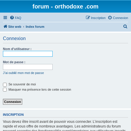
forum - orthodoxe .com
FAQ
Inscription
Connexion
R
Site web
Index forum
e
Connexion
c
h
Nom d’utilisateur :
e
r
Mot de passe :
c
J’ai oublié mon mot de passe
h
e
Se souvenir de moi
Masquer ma présence lors de cette session
r
INSCRIPTION
Vous devez être inscrit avant de pouvoir vous connecter. L’inscription est
rapide et vous offre de nombreux avantages. Les administrateurs du forum
peuvent accorder des fonctionnalités supplémentaires aux utilisateurs inscrits.