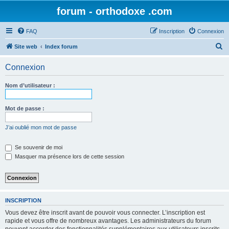
forum - orthodoxe .com
FAQ
Inscription
Connexion
R
Site web
Index forum
e
Connexion
c
h
Nom d’utilisateur :
e
r
Mot de passe :
c
J’ai oublié mon mot de passe
h
e
Se souvenir de moi
Masquer ma présence lors de cette session
r
INSCRIPTION
Vous devez être inscrit avant de pouvoir vous connecter. L’inscription est
rapide et vous offre de nombreux avantages. Les administrateurs du forum
peuvent accorder des fonctionnalités supplémentaires aux utilisateurs inscrits.