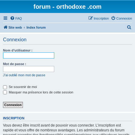
forum - orthodoxe .com
FAQ
Inscription
Connexion
R
Site web
Index forum
e
Connexion
c
h
Nom d’utilisateur :
e
r
Mot de passe :
c
J’ai oublié mon mot de passe
h
e
Se souvenir de moi
Masquer ma présence lors de cette session
r
INSCRIPTION
Vous devez être inscrit avant de pouvoir vous connecter. L’inscription est
rapide et vous offre de nombreux avantages. Les administrateurs du forum
peuvent accorder des fonctionnalités supplémentaires aux utilisateurs inscrits.