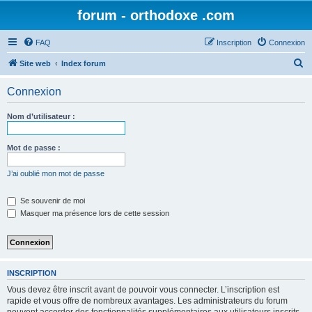
forum - orthodoxe .com
FAQ
Inscription
Connexion
R
Site web
Index forum
e
Connexion
c
h
Nom d’utilisateur :
e
r
Mot de passe :
c
J’ai oublié mon mot de passe
h
e
Se souvenir de moi
Masquer ma présence lors de cette session
r
INSCRIPTION
Vous devez être inscrit avant de pouvoir vous connecter. L’inscription est
rapide et vous offre de nombreux avantages. Les administrateurs du forum
peuvent accorder des fonctionnalités supplémentaires aux utilisateurs inscrits.