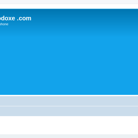
odoxe .com
phone