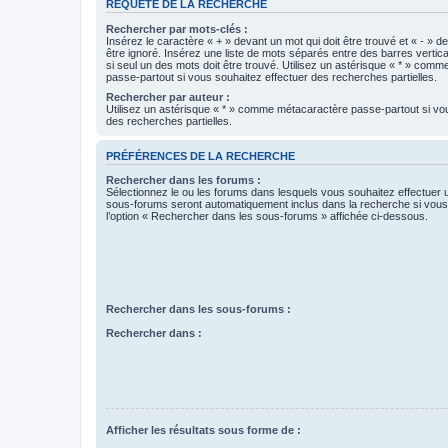
REQUÊTE DE LA RECHERCHE
Rechercher par mots-clés :
Insérez le caractère « + » devant un mot qui doit être trouvé et « - » d
être ignoré. Insérez une liste de mots séparés entre des barres vertica
si seul un des mots doit être trouvé. Utilisez un astérisque « * » com
passe-partout si vous souhaitez effectuer des recherches partielles.
Rechercher par auteur :
Utilisez un astérisque « * » comme métacaractère passe-partout si vo
des recherches partielles.
PRÉFÉRENCES DE LA RECHERCHE
Rechercher dans les forums :
Sélectionnez le ou les forums dans lesquels vous souhaitez effectuer
sous-forums seront automatiquement inclus dans la recherche si vou
l’option « Rechercher dans les sous-forums » affichée ci-dessous.
Rechercher dans les sous-forums :
Rechercher dans :
Afficher les résultats sous forme de :