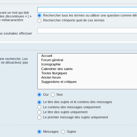
evant un mot qui doit
Rechercher tous les termes ou utiliser une question comme él
les discontinues « | »
me métacaractère
Rechercher n’importe quel de ces termes
us souhaitez effectuer
 une recherche. Les
s ne désactivez pas
Oui
Non
Le titre des sujets et le contenu des messages
Le contenu des messages uniquement
Le titre des sujets uniquement
Le premier message des sujets uniquement
Messages
Sujets