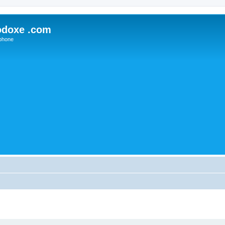
odoxe .com
phone