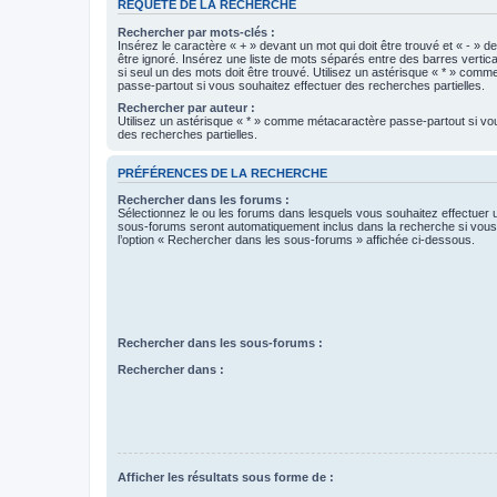
REQUÊTE DE LA RECHERCHE
Rechercher par mots-clés :
Insérez le caractère « + » devant un mot qui doit être trouvé et « - » d
être ignoré. Insérez une liste de mots séparés entre des barres vertica
si seul un des mots doit être trouvé. Utilisez un astérisque « * » com
passe-partout si vous souhaitez effectuer des recherches partielles.
Rechercher par auteur :
Utilisez un astérisque « * » comme métacaractère passe-partout si vo
des recherches partielles.
PRÉFÉRENCES DE LA RECHERCHE
Rechercher dans les forums :
Sélectionnez le ou les forums dans lesquels vous souhaitez effectuer
sous-forums seront automatiquement inclus dans la recherche si vou
l’option « Rechercher dans les sous-forums » affichée ci-dessous.
Rechercher dans les sous-forums :
Rechercher dans :
Afficher les résultats sous forme de :