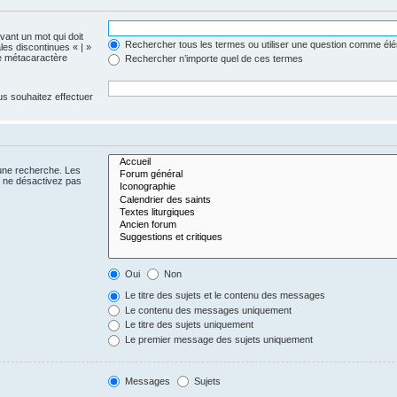
evant un mot qui doit
Rechercher tous les termes ou utiliser une question comme él
les discontinues « | »
me métacaractère
Rechercher n’importe quel de ces termes
us souhaitez effectuer
 une recherche. Les
s ne désactivez pas
Oui
Non
Le titre des sujets et le contenu des messages
Le contenu des messages uniquement
Le titre des sujets uniquement
Le premier message des sujets uniquement
Messages
Sujets