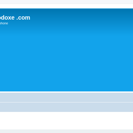
odoxe .com
phone