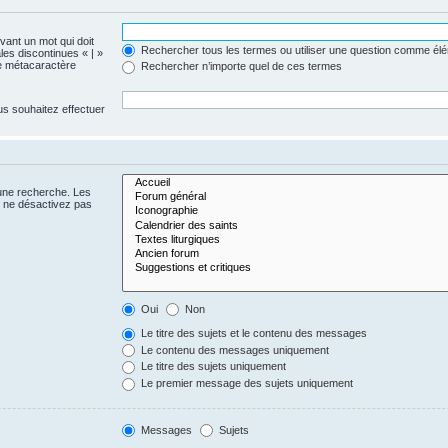
evant un mot qui doit
Rechercher tous les termes ou utiliser une question comme él
les discontinues « | »
me métacaractère
Rechercher n’importe quel de ces termes
us souhaitez effectuer
 une recherche. Les
s ne désactivez pas
Oui
Non
Le titre des sujets et le contenu des messages
Le contenu des messages uniquement
Le titre des sujets uniquement
Le premier message des sujets uniquement
Messages
Sujets