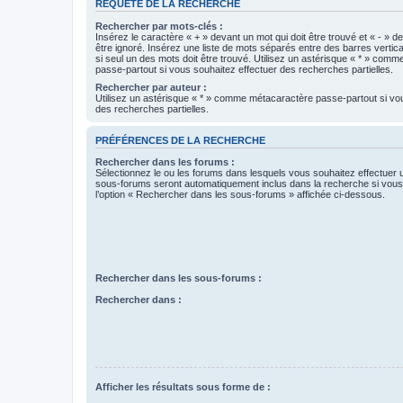
REQUÊTE DE LA RECHERCHE
Rechercher par mots-clés :
Insérez le caractère « + » devant un mot qui doit être trouvé et « - » d
être ignoré. Insérez une liste de mots séparés entre des barres vertica
si seul un des mots doit être trouvé. Utilisez un astérisque « * » com
passe-partout si vous souhaitez effectuer des recherches partielles.
Rechercher par auteur :
Utilisez un astérisque « * » comme métacaractère passe-partout si vo
des recherches partielles.
PRÉFÉRENCES DE LA RECHERCHE
Rechercher dans les forums :
Sélectionnez le ou les forums dans lesquels vous souhaitez effectuer
sous-forums seront automatiquement inclus dans la recherche si vou
l’option « Rechercher dans les sous-forums » affichée ci-dessous.
Rechercher dans les sous-forums :
Rechercher dans :
Afficher les résultats sous forme de :