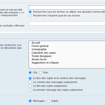
evant un mot qui doit
Rechercher tous les termes ou utiliser une question comme él
les discontinues « | »
me métacaractère
Rechercher n’importe quel de ces termes
us souhaitez effectuer
 une recherche. Les
s ne désactivez pas
Oui
Non
Le titre des sujets et le contenu des messages
Le contenu des messages uniquement
Le titre des sujets uniquement
Le premier message des sujets uniquement
Messages
Sujets