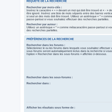
REQUÊTE DE LA RECHERCHE
Rechercher par mots-clés :
Insérez le caractère « + » devant un mot qui doit être trouvé et « - » d
être ignoré. Insérez une liste de mots séparés entre des barres vertica
si seul un des mots doit être trouvé. Utilisez un astérisque « * » com
passe-partout si vous souhaitez effectuer des recherches partielles.
Rechercher par auteur :
Utilisez un astérisque « * » comme métacaractère passe-partout si vo
des recherches partielles.
PRÉFÉRENCES DE LA RECHERCHE
Rechercher dans les forums :
Sélectionnez le ou les forums dans lesquels vous souhaitez effectuer
sous-forums seront automatiquement inclus dans la recherche si vou
l’option « Rechercher dans les sous-forums » affichée ci-dessous.
Rechercher dans les sous-forums :
Rechercher dans :
Afficher les résultats sous forme de :