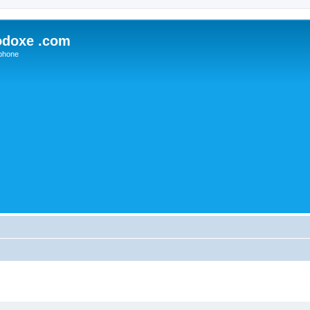
odoxe .com
phone