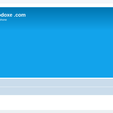
odoxe .com
phone