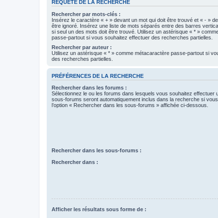
REQUÊTE DE LA RECHERCHE
Rechercher par mots-clés :
Insérez le caractère « + » devant un mot qui doit être trouvé et « - » d
être ignoré. Insérez une liste de mots séparés entre des barres vertica
si seul un des mots doit être trouvé. Utilisez un astérisque « * » com
passe-partout si vous souhaitez effectuer des recherches partielles.
Rechercher par auteur :
Utilisez un astérisque « * » comme métacaractère passe-partout si vo
des recherches partielles.
PRÉFÉRENCES DE LA RECHERCHE
Rechercher dans les forums :
Sélectionnez le ou les forums dans lesquels vous souhaitez effectuer
sous-forums seront automatiquement inclus dans la recherche si vou
l’option « Rechercher dans les sous-forums » affichée ci-dessous.
Rechercher dans les sous-forums :
Rechercher dans :
Afficher les résultats sous forme de :