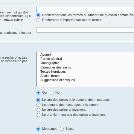
evant un mot qui doit
Rechercher tous les termes ou utiliser une question comme él
les discontinues « | »
me métacaractère
Rechercher n’importe quel de ces termes
us souhaitez effectuer
 une recherche. Les
s ne désactivez pas
Oui
Non
Le titre des sujets et le contenu des messages
Le contenu des messages uniquement
Le titre des sujets uniquement
Le premier message des sujets uniquement
Messages
Sujets