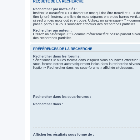
REQUÊTE DE LA RECHERCHE
Rechercher par mots-clés :
Insérez le caractère « + » devant un mot qui doit être trouvé et « - » d
être ignoré. Insérez une liste de mots séparés entre des barres vertica
si seul un des mots doit être trouvé. Utilisez un astérisque « * » com
passe-partout si vous souhaitez effectuer des recherches partielles.
Rechercher par auteur :
Utilisez un astérisque « * » comme métacaractère passe-partout si vo
des recherches partielles.
PRÉFÉRENCES DE LA RECHERCHE
Rechercher dans les forums :
Sélectionnez le ou les forums dans lesquels vous souhaitez effectuer
sous-forums seront automatiquement inclus dans la recherche si vou
l’option « Rechercher dans les sous-forums » affichée ci-dessous.
Rechercher dans les sous-forums :
Rechercher dans :
Afficher les résultats sous forme de :