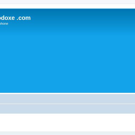
odoxe .com
phone