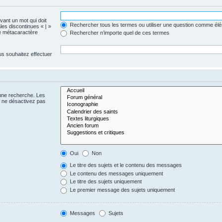
evant un mot qui doit
Rechercher tous les termes ou utiliser une question comme él
les discontinues « | »
me métacaractère
Rechercher n’importe quel de ces termes
us souhaitez effectuer
 une recherche. Les
s ne désactivez pas
Oui
Non
Le titre des sujets et le contenu des messages
Le contenu des messages uniquement
Le titre des sujets uniquement
Le premier message des sujets uniquement
Messages
Sujets