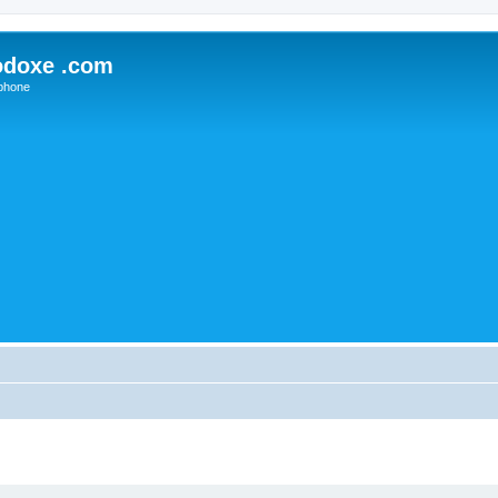
odoxe .com
phone