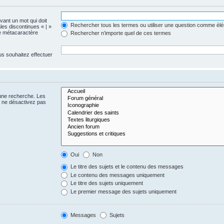
evant un mot qui doit
Rechercher tous les termes ou utiliser une question comme él
les discontinues « | »
me métacaractère
Rechercher n’importe quel de ces termes
us souhaitez effectuer
 une recherche. Les
s ne désactivez pas
Oui
Non
Le titre des sujets et le contenu des messages
Le contenu des messages uniquement
Le titre des sujets uniquement
Le premier message des sujets uniquement
Messages
Sujets