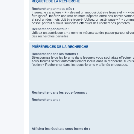
REQUÊTE DE LA RECHERCHE
Rechercher par mots-clés :
Insérez le caractère « + » devant un mot qui doit être trouvé et « - » d
être ignoré. Insérez une liste de mots séparés entre des barres vertica
si seul un des mots doit être trouvé. Utilisez un astérisque « * » com
passe-partout si vous souhaitez effectuer des recherches partielles.
Rechercher par auteur :
Utilisez un astérisque « * » comme métacaractère passe-partout si vo
des recherches partielles.
PRÉFÉRENCES DE LA RECHERCHE
Rechercher dans les forums :
Sélectionnez le ou les forums dans lesquels vous souhaitez effectuer
sous-forums seront automatiquement inclus dans la recherche si vou
l’option « Rechercher dans les sous-forums » affichée ci-dessous.
Rechercher dans les sous-forums :
Rechercher dans :
Afficher les résultats sous forme de :