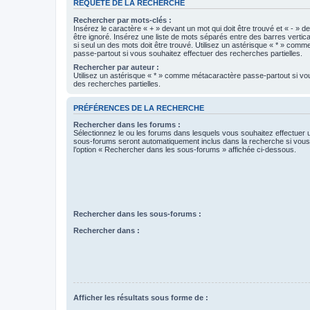
REQUÊTE DE LA RECHERCHE
Rechercher par mots-clés :
Insérez le caractère « + » devant un mot qui doit être trouvé et « - » d
être ignoré. Insérez une liste de mots séparés entre des barres vertica
si seul un des mots doit être trouvé. Utilisez un astérisque « * » com
passe-partout si vous souhaitez effectuer des recherches partielles.
Rechercher par auteur :
Utilisez un astérisque « * » comme métacaractère passe-partout si vo
des recherches partielles.
PRÉFÉRENCES DE LA RECHERCHE
Rechercher dans les forums :
Sélectionnez le ou les forums dans lesquels vous souhaitez effectuer
sous-forums seront automatiquement inclus dans la recherche si vou
l’option « Rechercher dans les sous-forums » affichée ci-dessous.
Rechercher dans les sous-forums :
Rechercher dans :
Afficher les résultats sous forme de :