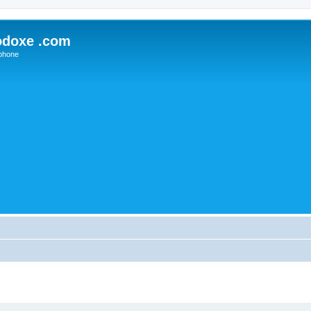
odoxe .com
phone