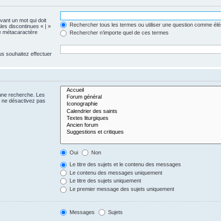
evant un mot qui doit
Rechercher tous les termes ou utiliser une question comme él
les discontinues « | »
me métacaractère
Rechercher n’importe quel de ces termes
us souhaitez effectuer
 une recherche. Les
s ne désactivez pas
Oui
Non
Le titre des sujets et le contenu des messages
Le contenu des messages uniquement
Le titre des sujets uniquement
Le premier message des sujets uniquement
Messages
Sujets