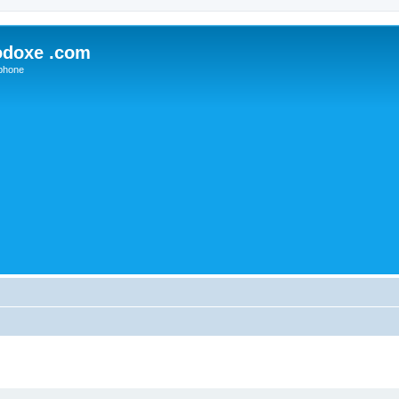
odoxe .com
phone