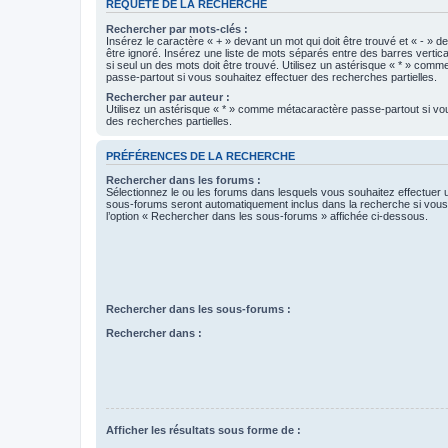
REQUÊTE DE LA RECHERCHE
Rechercher par mots-clés :
Insérez le caractère « + » devant un mot qui doit être trouvé et « - » d
être ignoré. Insérez une liste de mots séparés entre des barres vertica
si seul un des mots doit être trouvé. Utilisez un astérisque « * » com
passe-partout si vous souhaitez effectuer des recherches partielles.
Rechercher par auteur :
Utilisez un astérisque « * » comme métacaractère passe-partout si vo
des recherches partielles.
PRÉFÉRENCES DE LA RECHERCHE
Rechercher dans les forums :
Sélectionnez le ou les forums dans lesquels vous souhaitez effectuer
sous-forums seront automatiquement inclus dans la recherche si vou
l’option « Rechercher dans les sous-forums » affichée ci-dessous.
Rechercher dans les sous-forums :
Rechercher dans :
Afficher les résultats sous forme de :