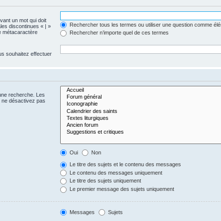
evant un mot qui doit
Rechercher tous les termes ou utiliser une question comme él
les discontinues « | »
me métacaractère
Rechercher n’importe quel de ces termes
us souhaitez effectuer
 une recherche. Les
s ne désactivez pas
Oui
Non
Le titre des sujets et le contenu des messages
Le contenu des messages uniquement
Le titre des sujets uniquement
Le premier message des sujets uniquement
Messages
Sujets