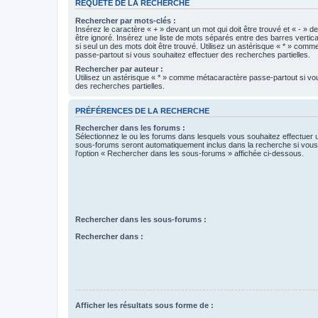
REQUÊTE DE LA RECHERCHE
Rechercher par mots-clés :
Insérez le caractère « + » devant un mot qui doit être trouvé et « - » d
être ignoré. Insérez une liste de mots séparés entre des barres vertica
si seul un des mots doit être trouvé. Utilisez un astérisque « * » com
passe-partout si vous souhaitez effectuer des recherches partielles.
Rechercher par auteur :
Utilisez un astérisque « * » comme métacaractère passe-partout si vo
des recherches partielles.
PRÉFÉRENCES DE LA RECHERCHE
Rechercher dans les forums :
Sélectionnez le ou les forums dans lesquels vous souhaitez effectuer
sous-forums seront automatiquement inclus dans la recherche si vou
l’option « Rechercher dans les sous-forums » affichée ci-dessous.
Rechercher dans les sous-forums :
Rechercher dans :
Afficher les résultats sous forme de :