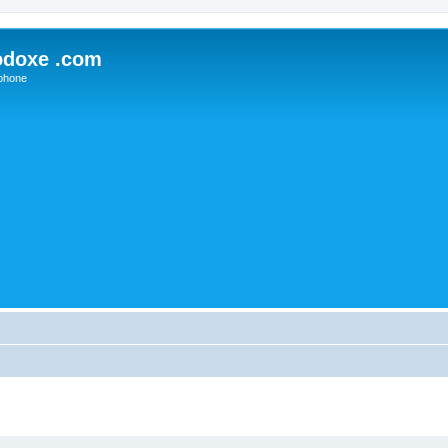
odoxe .com
phone