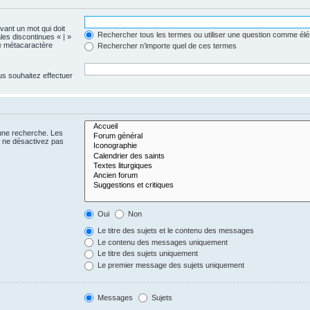
evant un mot qui doit
Rechercher tous les termes ou utiliser une question comme él
les discontinues « | »
me métacaractère
Rechercher n’importe quel de ces termes
us souhaitez effectuer
 une recherche. Les
s ne désactivez pas
Oui
Non
Le titre des sujets et le contenu des messages
Le contenu des messages uniquement
Le titre des sujets uniquement
Le premier message des sujets uniquement
Messages
Sujets