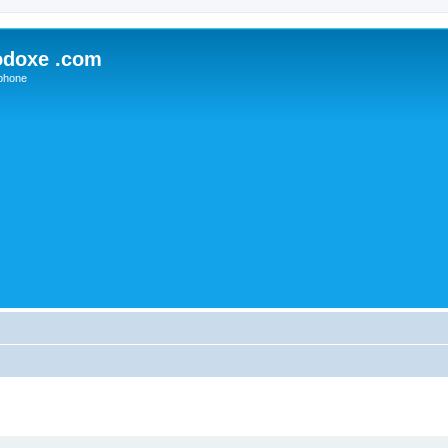
odoxe .com
phone