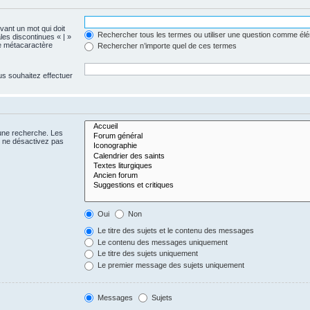
evant un mot qui doit
Rechercher tous les termes ou utiliser une question comme él
les discontinues « | »
me métacaractère
Rechercher n’importe quel de ces termes
us souhaitez effectuer
 une recherche. Les
s ne désactivez pas
Oui
Non
Le titre des sujets et le contenu des messages
Le contenu des messages uniquement
Le titre des sujets uniquement
Le premier message des sujets uniquement
Messages
Sujets