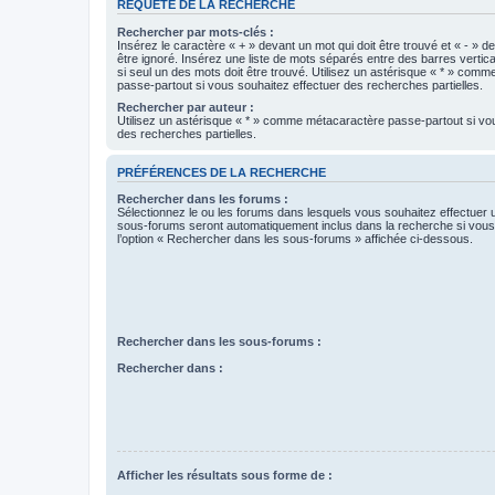
REQUÊTE DE LA RECHERCHE
Rechercher par mots-clés :
Insérez le caractère « + » devant un mot qui doit être trouvé et « - » d
être ignoré. Insérez une liste de mots séparés entre des barres vertica
si seul un des mots doit être trouvé. Utilisez un astérisque « * » com
passe-partout si vous souhaitez effectuer des recherches partielles.
Rechercher par auteur :
Utilisez un astérisque « * » comme métacaractère passe-partout si vo
des recherches partielles.
PRÉFÉRENCES DE LA RECHERCHE
Rechercher dans les forums :
Sélectionnez le ou les forums dans lesquels vous souhaitez effectuer
sous-forums seront automatiquement inclus dans la recherche si vou
l’option « Rechercher dans les sous-forums » affichée ci-dessous.
Rechercher dans les sous-forums :
Rechercher dans :
Afficher les résultats sous forme de :