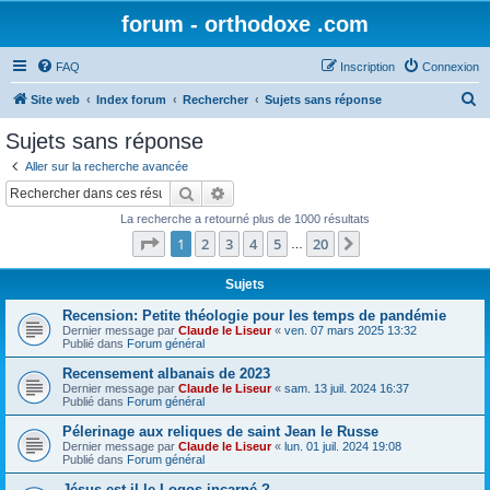
forum - orthodoxe .com
FAQ
Inscription
Connexion
R
Site web
Index forum
Rechercher
Sujets sans réponse
e
Sujets sans réponse
c
Aller sur la recherche avancée
h
Rechercher
Recherche avancée
e
La recherche a retourné plus de 1000 résultats
r
Page
1
sur
20
1
2
3
4
5
20
Suivant
…
c
h
Sujets
e
Recension: Petite théologie pour les temps de pandémie
Dernier message par
Claude le Liseur
«
ven. 07 mars 2025 13:32
r
Publié dans
Forum général
Recensement albanais de 2023
Dernier message par
Claude le Liseur
«
sam. 13 juil. 2024 16:37
Publié dans
Forum général
Pélerinage aux reliques de saint Jean le Russe
Dernier message par
Claude le Liseur
«
lun. 01 juil. 2024 19:08
Publié dans
Forum général
Jésus est-il le Logos incarné ?