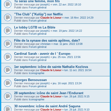
Tu seras une femme, mon fils
Dernier message par
joseph1
«
ven. 22 avr. 2022 18:10
Publié dans
Forum général
"The Club" ("Kulüp") sur Netflix
Dernier message par
Claude le Liseur
«
mer. 16 févr. 2022 14:29
Publié dans
Forum général
Le lobby LGTB vs La Bible
Dernier message par
joseph1
«
mer. 19 janv. 2022 14:22
Publié dans
Forum général
Fête de la synaxe des saints apôtres, date?
Dernier message par
christian
«
mar. 11 janv. 2022 13:08
Publié dans
Forum général
Cardinal Sarah - avenir de l ' Europe-
Dernier message par
joseph1
«
jeu. 25 nov. 2021 13:56
Publié dans
Forum général
1er septembre: icône de sainte Nathalie Kozlova
Dernier message par
Claude le Liseur
«
lun. 11 oct. 2021 16:54
Publié dans
Iconographie
Georges Bensoussan
Dernier message par
joseph1
«
jeu. 16 sept. 2021 13:24
Publié dans
Forum général
28 septembre: icône de saint Jean l'Endurant
Dernier message par
Claude le Liseur
«
lun. 26 juil. 2021 9:15
Publié dans
Iconographie
30 novembre: icône de saint André Șaguna
Dernier message par
Claude le Liseur
«
lun. 26 juil. 2021 9:10