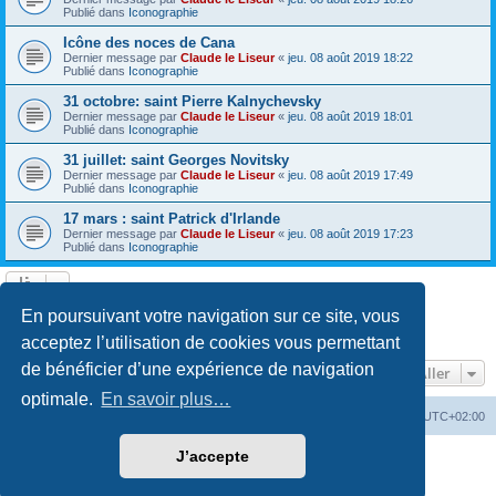
Publié dans
Iconographie
Icône des noces de Cana
Dernier message par
Claude le Liseur
«
jeu. 08 août 2019 18:22
Publié dans
Iconographie
31 octobre: saint Pierre Kalnychevsky
Dernier message par
Claude le Liseur
«
jeu. 08 août 2019 18:01
Publié dans
Iconographie
31 juillet: saint Georges Novitsky
Dernier message par
Claude le Liseur
«
jeu. 08 août 2019 17:49
Publié dans
Iconographie
17 mars : saint Patrick d'Irlande
Dernier message par
Claude le Liseur
«
jeu. 08 août 2019 17:23
Publié dans
Iconographie
La recherche a retourné plus de 1000 résultats
En poursuivant votre navigation sur ce site, vous
Page
1
sur
20
1
2
3
4
5
20
Suivant
…
acceptez l’utilisation de cookies vous permettant
de bénéficier d’une expérience de navigation
Aller
optimale.
En savoir plus…
Site web
Index forum
Fuseau horaire sur
UTC+02:00
J’accepte
Développé par
phpBB
® Forum Software © phpBB Limited
Traduction française officielle
©
Qiaeru
Confidentialité
|
Conditions