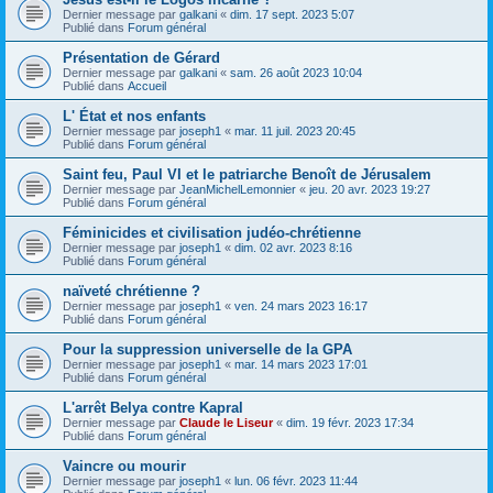
Dernier message par
galkani
«
dim. 17 sept. 2023 5:07
Publié dans
Forum général
Présentation de Gérard
Dernier message par
galkani
«
sam. 26 août 2023 10:04
Publié dans
Accueil
L' État et nos enfants
Dernier message par
joseph1
«
mar. 11 juil. 2023 20:45
Publié dans
Forum général
Saint feu, Paul VI et le patriarche Benoît de Jérusalem
Dernier message par
JeanMichelLemonnier
«
jeu. 20 avr. 2023 19:27
Publié dans
Forum général
Féminicides et civilisation judéo-chrétienne
Dernier message par
joseph1
«
dim. 02 avr. 2023 8:16
Publié dans
Forum général
naïveté chrétienne ?
Dernier message par
joseph1
«
ven. 24 mars 2023 16:17
Publié dans
Forum général
Pour la suppression universelle de la GPA
Dernier message par
joseph1
«
mar. 14 mars 2023 17:01
Publié dans
Forum général
L'arrêt Belya contre Kapral
Dernier message par
Claude le Liseur
«
dim. 19 févr. 2023 17:34
Publié dans
Forum général
Vaincre ou mourir
Dernier message par
joseph1
«
lun. 06 févr. 2023 11:44