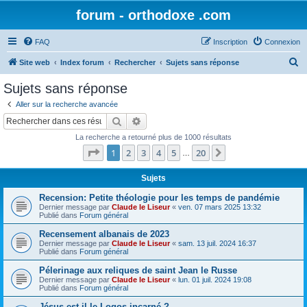
forum - orthodoxe .com
FAQ
Inscription
Connexion
R
Site web
Index forum
Rechercher
Sujets sans réponse
e
Sujets sans réponse
c
Aller sur la recherche avancée
h
Rechercher
Recherche avancée
e
La recherche a retourné plus de 1000 résultats
r
Page
1
sur
20
1
2
3
4
5
20
Suivant
…
c
h
Sujets
e
Recension: Petite théologie pour les temps de pandémie
Dernier message par
Claude le Liseur
«
ven. 07 mars 2025 13:32
r
Publié dans
Forum général
Recensement albanais de 2023
Dernier message par
Claude le Liseur
«
sam. 13 juil. 2024 16:37
Publié dans
Forum général
Pélerinage aux reliques de saint Jean le Russe
Dernier message par
Claude le Liseur
«
lun. 01 juil. 2024 19:08
Publié dans
Forum général
Jésus est-il le Logos incarné ?