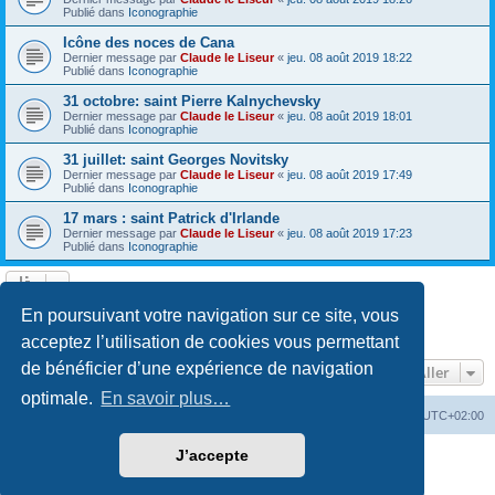
Publié dans
Iconographie
Icône des noces de Cana
Dernier message par
Claude le Liseur
«
jeu. 08 août 2019 18:22
Publié dans
Iconographie
31 octobre: saint Pierre Kalnychevsky
Dernier message par
Claude le Liseur
«
jeu. 08 août 2019 18:01
Publié dans
Iconographie
31 juillet: saint Georges Novitsky
Dernier message par
Claude le Liseur
«
jeu. 08 août 2019 17:49
Publié dans
Iconographie
17 mars : saint Patrick d'Irlande
Dernier message par
Claude le Liseur
«
jeu. 08 août 2019 17:23
Publié dans
Iconographie
La recherche a retourné plus de 1000 résultats
En poursuivant votre navigation sur ce site, vous
Page
1
sur
20
1
2
3
4
5
20
Suivant
…
acceptez l’utilisation de cookies vous permettant
de bénéficier d’une expérience de navigation
Aller
optimale.
En savoir plus…
Site web
Index forum
Fuseau horaire sur
UTC+02:00
J’accepte
Développé par
phpBB
® Forum Software © phpBB Limited
Traduction française officielle
©
Qiaeru
Confidentialité
|
Conditions