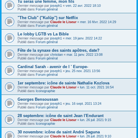
Tu seras une femme, mon fils
Dernier message par
joseph1
«
ven. 22 avr. 2022 18:10
Publié dans
Forum général
"The Club" ("Kulüp") sur Netflix
Dernier message par
Claude le Liseur
«
mer. 16 févr. 2022 14:29
Publié dans
Forum général
Le lobby LGTB vs La Bible
Dernier message par
joseph1
«
mer. 19 janv. 2022 14:22
Publié dans
Forum général
Fête de la synaxe des saints apôtres, date?
Dernier message par
christian
«
mar. 11 janv. 2022 13:08
Publié dans
Forum général
Cardinal Sarah - avenir de l ' Europe-
Dernier message par
joseph1
«
jeu. 25 nov. 2021 13:56
Publié dans
Forum général
1er septembre: icône de sainte Nathalie Kozlova
Dernier message par
Claude le Liseur
«
lun. 11 oct. 2021 16:54
Publié dans
Iconographie
Georges Bensoussan
Dernier message par
joseph1
«
jeu. 16 sept. 2021 13:24
Publié dans
Forum général
28 septembre: icône de saint Jean l'Endurant
Dernier message par
Claude le Liseur
«
lun. 26 juil. 2021 9:15
Publié dans
Iconographie
30 novembre: icône de saint André Șaguna
Dernier message par
Claude le Liseur
«
lun. 26 juil. 2021 9:10