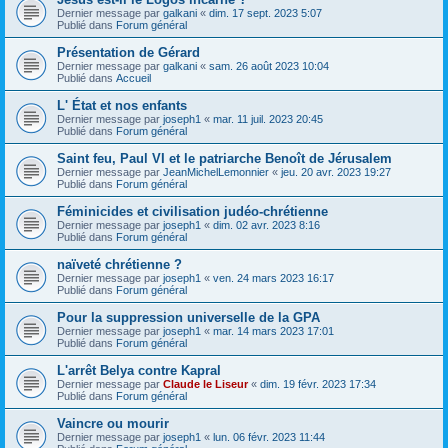
Dernier message par
galkani
«
dim. 17 sept. 2023 5:07
Publié dans
Forum général
Présentation de Gérard
Dernier message par
galkani
«
sam. 26 août 2023 10:04
Publié dans
Accueil
L' État et nos enfants
Dernier message par
joseph1
«
mar. 11 juil. 2023 20:45
Publié dans
Forum général
Saint feu, Paul VI et le patriarche Benoît de Jérusalem
Dernier message par
JeanMichelLemonnier
«
jeu. 20 avr. 2023 19:27
Publié dans
Forum général
Féminicides et civilisation judéo-chrétienne
Dernier message par
joseph1
«
dim. 02 avr. 2023 8:16
Publié dans
Forum général
naïveté chrétienne ?
Dernier message par
joseph1
«
ven. 24 mars 2023 16:17
Publié dans
Forum général
Pour la suppression universelle de la GPA
Dernier message par
joseph1
«
mar. 14 mars 2023 17:01
Publié dans
Forum général
L'arrêt Belya contre Kapral
Dernier message par
Claude le Liseur
«
dim. 19 févr. 2023 17:34
Publié dans
Forum général
Vaincre ou mourir
Dernier message par
joseph1
«
lun. 06 févr. 2023 11:44