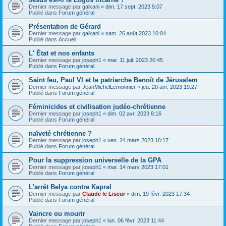
Dernier message par
galkani
«
dim. 17 sept. 2023 5:07
Publié dans
Forum général
Présentation de Gérard
Dernier message par
galkani
«
sam. 26 août 2023 10:04
Publié dans
Accueil
L' État et nos enfants
Dernier message par
joseph1
«
mar. 11 juil. 2023 20:45
Publié dans
Forum général
Saint feu, Paul VI et le patriarche Benoît de Jérusalem
Dernier message par
JeanMichelLemonnier
«
jeu. 20 avr. 2023 19:27
Publié dans
Forum général
Féminicides et civilisation judéo-chrétienne
Dernier message par
joseph1
«
dim. 02 avr. 2023 8:16
Publié dans
Forum général
naïveté chrétienne ?
Dernier message par
joseph1
«
ven. 24 mars 2023 16:17
Publié dans
Forum général
Pour la suppression universelle de la GPA
Dernier message par
joseph1
«
mar. 14 mars 2023 17:01
Publié dans
Forum général
L'arrêt Belya contre Kapral
Dernier message par
Claude le Liseur
«
dim. 19 févr. 2023 17:34
Publié dans
Forum général
Vaincre ou mourir
Dernier message par
joseph1
«
lun. 06 févr. 2023 11:44