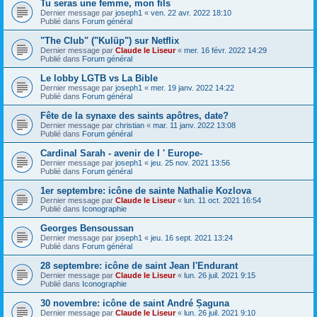
Tu seras une femme, mon fils
Dernier message par
joseph1
«
ven. 22 avr. 2022 18:10
Publié dans
Forum général
"The Club" ("Kulüp") sur Netflix
Dernier message par
Claude le Liseur
«
mer. 16 févr. 2022 14:29
Publié dans
Forum général
Le lobby LGTB vs La Bible
Dernier message par
joseph1
«
mer. 19 janv. 2022 14:22
Publié dans
Forum général
Fête de la synaxe des saints apôtres, date?
Dernier message par
christian
«
mar. 11 janv. 2022 13:08
Publié dans
Forum général
Cardinal Sarah - avenir de l ' Europe-
Dernier message par
joseph1
«
jeu. 25 nov. 2021 13:56
Publié dans
Forum général
1er septembre: icône de sainte Nathalie Kozlova
Dernier message par
Claude le Liseur
«
lun. 11 oct. 2021 16:54
Publié dans
Iconographie
Georges Bensoussan
Dernier message par
joseph1
«
jeu. 16 sept. 2021 13:24
Publié dans
Forum général
28 septembre: icône de saint Jean l'Endurant
Dernier message par
Claude le Liseur
«
lun. 26 juil. 2021 9:15
Publié dans
Iconographie
30 novembre: icône de saint André Șaguna
Dernier message par
Claude le Liseur
«
lun. 26 juil. 2021 9:10