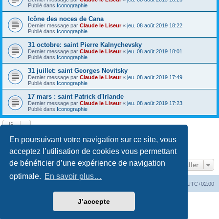
Publié dans
Iconographie
Icône des noces de Cana
Dernier message par
Claude le Liseur
«
jeu. 08 août 2019 18:22
Publié dans
Iconographie
31 octobre: saint Pierre Kalnychevsky
Dernier message par
Claude le Liseur
«
jeu. 08 août 2019 18:01
Publié dans
Iconographie
31 juillet: saint Georges Novitsky
Dernier message par
Claude le Liseur
«
jeu. 08 août 2019 17:49
Publié dans
Iconographie
17 mars : saint Patrick d'Irlande
Dernier message par
Claude le Liseur
«
jeu. 08 août 2019 17:23
Publié dans
Iconographie
La recherche a retourné plus de 1000 résultats
En poursuivant votre navigation sur ce site, vous
Page
1
sur
20
1
2
3
4
5
20
Suivant
…
acceptez l’utilisation de cookies vous permettant
de bénéficier d’une expérience de navigation
Aller
optimale.
En savoir plus…
Site web
Index forum
Fuseau horaire sur
UTC+02:00
J’accepte
Développé par
phpBB
® Forum Software © phpBB Limited
Traduction française officielle
©
Qiaeru
Confidentialité
|
Conditions