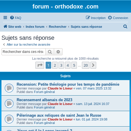
forum - orthodoxe .com
FAQ
Inscription
Connexion
R
Site web
Index forum
Rechercher
Sujets sans réponse
e
Sujets sans réponse
c
Aller sur la recherche avancée
h
Rechercher
Recherche avancée
e
La recherche a retourné plus de 1000 résultats
r
Page
1
sur
20
1
2
3
4
5
20
Suivant
…
c
h
Sujets
e
Recension: Petite théologie pour les temps de pandémie
Dernier message par
Claude le Liseur
«
ven. 07 mars 2025 13:32
r
Publié dans
Forum général
Recensement albanais de 2023
Dernier message par
Claude le Liseur
«
sam. 13 juil. 2024 16:37
Publié dans
Forum général
Pélerinage aux reliques de saint Jean le Russe
Dernier message par
Claude le Liseur
«
lun. 01 juil. 2024 19:08
Publié dans
Forum général
Jésus est-il le Logos incarné ?