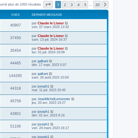
Page
1
sur
20
1
2
3
4
5
20
Suivant
ourné plus de 1000 résultats
…
VUES
DERNIER MESSAGE
par
Claude le Liseur
40907
ven. 07 mars 2025 13:32
par
Claude le Liseur
37450
sam. 13 juil. 2024 16:37
par
Claude le Liseur
35454
lun. 01 juil. 2024 19:08
par
galkani
44465
dim. 17 sept. 2023 5:07
par
galkani
144285
sam. 26 août 2023 10:04
par
joseph1
44318
mar. 11 juil. 2023 20:45
par
JeanMichelLemonnier
45759
jeu. 20 avr. 2023 19:27
par
joseph1
43801
dim. 02 avr. 2023 8:16
par
joseph1
51106
ven. 24 mars 2023 16:17
par
joseph1