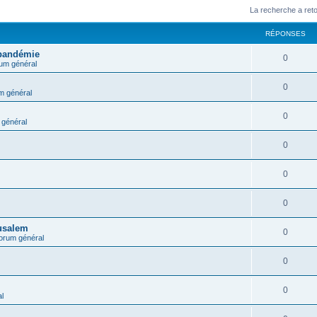
La recherche a ret
RÉPONSES
 pandémie
0
um général
0
m général
0
général
0
0
0
rusalem
0
orum général
0
0
l