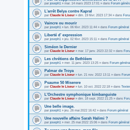
par
joseph1
»
mar. 14 mars 2023 17:01
» dans
Forum généra
L'arrêt Belya contre Kapral
par
Claude le Liseur
»
dim. 19 févr. 2023 17:34
» dans
Foru
Vaincre ou mourir
par
joseph1
»
lun. 06 févr. 2023 11:44
» dans
Forum général
Liberté d' expression
par
joseph1
»
jeu. 02 févr. 2023 15:11
» dans
Forum général
Siméon le Dernier
par
Claude le Liseur
»
mar. 17 janv. 2023 22:32
» dans
Foru
Les chrétiens de Bethléem
par
joseph1
»
mer. 11 janv. 2023 13:25
» dans
Forum généra
Palmar de Troya
par
Claude le Liseur
»
lun. 21 nov. 2022 13:11
» dans
Forum
Psaume 50 Miserere
par
Claude le Liseur
»
lun. 10 oct. 2022 22:18
» dans
Textes
L'Orchestre symphonique kimbanguiste
par
Claude le Liseur
»
dim. 18 sept. 2022 21:25
» dans
For
Une belle image.
par
joseph1
»
jeu. 26 mai 2022 16:42
» dans
Forum général
Une nouvelle affaire Sarah Halimi ?
par
joseph1
»
mer. 25 mai 2022 15:06
» dans
Forum général