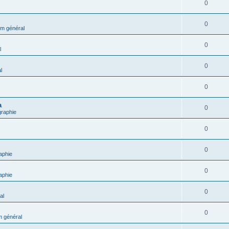
0
0
m général
0
l
0
l
0
a
0
graphie
0
0
aphie
0
aphie
0
al
0
 général