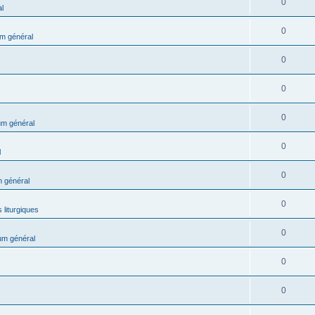
0
l
0
m général
0
0
0
m général
0
l
0
 général
0
 liturgiques
0
um général
0
0