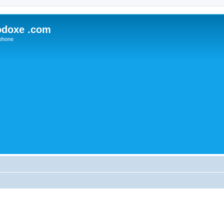
odoxe .com
phone