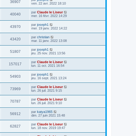
36907
ven. 22 avr. 2022 18:10
par
Claude le Liseur
40040
mer. 16 févr. 2022 14:29
par
joseph1
43970
mer. 19 janv. 2022 14:22
par
christian
43420
mar. 11 janv. 2022 13:08
par
joseph1
51807
jeu. 25 nov. 2021 13:56
par
Claude le Liseur
157017
lun. 11 oct. 2021 16:54
par
joseph1
54903
jeu. 16 sept. 2021 13:24
par
Claude le Liseur
73969
lun. 26 juil. 2021 9:15
par
Claude le Liseur
70787
lun. 26 juil. 2021 9:10
par
katya1965
56912
dim. 27 juin 2021 15:48
par
Claude le Liseur
62827
lun. 18 nov. 2019 19:47