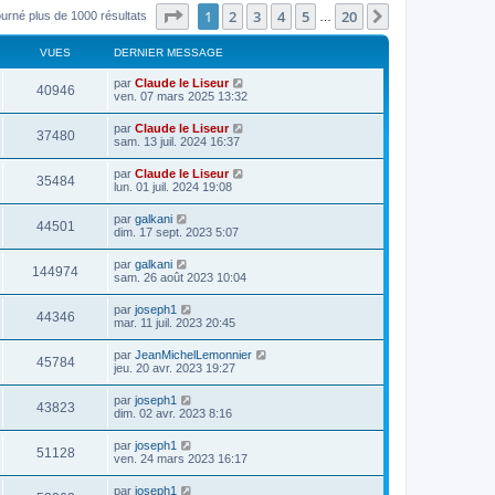
Page
1
sur
20
1
2
3
4
5
20
Suivant
ourné plus de 1000 résultats
…
VUES
DERNIER MESSAGE
par
Claude le Liseur
40946
ven. 07 mars 2025 13:32
par
Claude le Liseur
37480
sam. 13 juil. 2024 16:37
par
Claude le Liseur
35484
lun. 01 juil. 2024 19:08
par
galkani
44501
dim. 17 sept. 2023 5:07
par
galkani
144974
sam. 26 août 2023 10:04
par
joseph1
44346
mar. 11 juil. 2023 20:45
par
JeanMichelLemonnier
45784
jeu. 20 avr. 2023 19:27
par
joseph1
43823
dim. 02 avr. 2023 8:16
par
joseph1
51128
ven. 24 mars 2023 16:17
par
joseph1