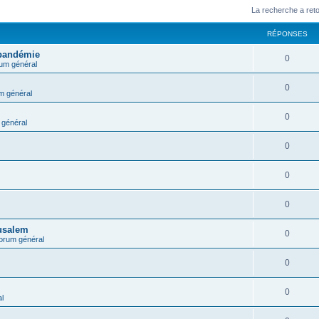
La recherche a ret
RÉPONSES
 pandémie
0
um général
0
m général
0
général
0
0
0
rusalem
0
orum général
0
0
l