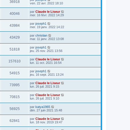
36918
ven. 22 avr. 2022 18:10
par
Claude le Liseur
40046
mer. 16 févr. 2022 14:29
par
joseph1
43984
mer. 19 janv. 2022 14:22
par
christian
43429
mar. 11 janv. 2022 13:08
par
joseph1
51818
jeu. 25 nov. 2021 13:56
par
Claude le Liseur
157610
lun. 11 oct. 2021 16:54
par
joseph1
54915
jeu. 16 sept. 2021 13:24
par
Claude le Liseur
73995
lun. 26 juil. 2021 9:15
par
Claude le Liseur
70815
lun. 26 juil. 2021 9:10
par
katya1965
56925
dim. 27 juin 2021 15:48
par
Claude le Liseur
62841
lun. 18 nov. 2019 19:47