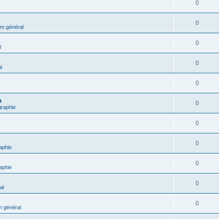
0
0
m général
0
l
0
l
0
a
0
graphie
0
0
aphie
0
aphie
0
al
0
 général