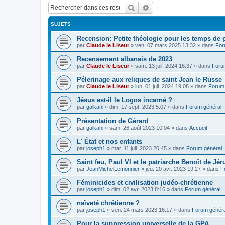
Rechercher
Recherche avancée
SUJETS
Recension: Petite théologie pour les temps de
par
Claude le Liseur
»
ven. 07 mars 2025 13:32
» dans
For
Recensement albanais de 2023
par
Claude le Liseur
»
sam. 13 juil. 2024 16:37
» dans
Foru
Pélerinage aux reliques de saint Jean le Russe
par
Claude le Liseur
»
lun. 01 juil. 2024 19:08
» dans
Forum 
Jésus est-il le Logos incarné ?
par
galkani
»
dim. 17 sept. 2023 5:07
» dans
Forum général
Présentation de Gérard
par
galkani
»
sam. 26 août 2023 10:04
» dans
Accueil
L' État et nos enfants
par
joseph1
»
mar. 11 juil. 2023 20:45
» dans
Forum général
Saint feu, Paul VI et le patriarche Benoît de Jé
par
JeanMichelLemonnier
»
jeu. 20 avr. 2023 19:27
» dans
F
Féminicides et civilisation judéo-chrétienne
par
joseph1
»
dim. 02 avr. 2023 8:16
» dans
Forum général
naïveté chrétienne ?
par
joseph1
»
ven. 24 mars 2023 16:17
» dans
Forum généra
Pour la suppression universelle de la GPA