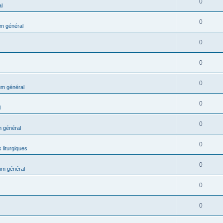
0
l
0
m général
0
0
0
m général
0
l
0
 général
0
 liturgiques
0
um général
0
0