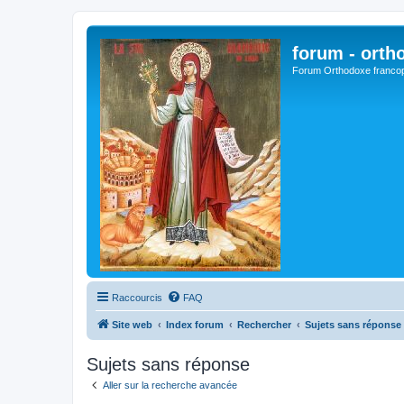
forum - orth
Forum Orthodoxe franco
Raccourcis
FAQ
Site web
Index forum
Rechercher
Sujets sans réponse
Sujets sans réponse
Aller sur la recherche avancée