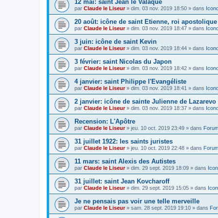
12 mai: saint Jean le Valaque
par
Claude le Liseur
»
dim. 03 nov. 2019 18:50
» dans
Icon
20 août: icône de saint Etienne, roi apostoliqu
par
Claude le Liseur
»
dim. 03 nov. 2019 18:47
» dans
Icon
3 juin: icône de saint Kevin
par
Claude le Liseur
»
dim. 03 nov. 2019 18:44
» dans
Icon
3 février: saint Nicolas du Japon
par
Claude le Liseur
»
dim. 03 nov. 2019 18:42
» dans
Icon
4 janvier: saint Philippe l'Evangéliste
par
Claude le Liseur
»
dim. 03 nov. 2019 18:41
» dans
Icon
2 janvier: icône de sainte Julienne de Lazarevo
par
Claude le Liseur
»
dim. 03 nov. 2019 18:37
» dans
Icon
Recension: L'Apôtre
par
Claude le Liseur
»
jeu. 10 oct. 2019 23:49
» dans
Forum
31 juillet 1922: les saints juristes
par
Claude le Liseur
»
jeu. 10 oct. 2019 22:48
» dans
Forum
11 mars: saint Alexis des Autistes
par
Claude le Liseur
»
dim. 29 sept. 2019 18:09
» dans
Icon
31 juillet: saint Jean Kovcharoff
par
Claude le Liseur
»
dim. 29 sept. 2019 15:05
» dans
Icon
Je ne pensais pas voir une telle merveille
par
Claude le Liseur
»
sam. 28 sept. 2019 19:10
» dans
For