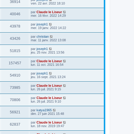
36914
ven. 22 avr. 2022 18:10
par
Claude le Liseur
40046
mer. 16 févr. 2022 14:29
par
joseph1
43978
mer. 19 janv. 2022 14:22
par
christian
43426
mar. 11 janv. 2022 13:08
par
joseph1
51815
jeu. 25 nov. 2021 13:56
par
Claude le Liseur
157457
lun. 11 oct. 2021 16:54
par
joseph1
54910
jeu. 16 sept. 2021 13:24
par
Claude le Liseur
73985
lun. 26 juil. 2021 9:15
par
Claude le Liseur
70806
lun. 26 juil. 2021 9:10
par
katya1965
56921
dim. 27 juin 2021 15:48
par
Claude le Liseur
62837
lun. 18 nov. 2019 19:47