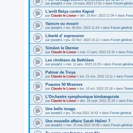
par
joseph1
»
mar. 14 mars 2023 17:01
» dans
Forum généra
L'arrêt Belya contre Kapral
par
Claude le Liseur
»
dim. 19 févr. 2023 17:34
» dans
Foru
Vaincre ou mourir
par
joseph1
»
lun. 06 févr. 2023 11:44
» dans
Forum général
Liberté d' expression
par
joseph1
»
jeu. 02 févr. 2023 15:11
» dans
Forum général
Siméon le Dernier
par
Claude le Liseur
»
mar. 17 janv. 2023 22:32
» dans
Foru
Les chrétiens de Bethléem
par
joseph1
»
mer. 11 janv. 2023 13:25
» dans
Forum généra
Palmar de Troya
par
Claude le Liseur
»
lun. 21 nov. 2022 13:11
» dans
Forum
Psaume 50 Miserere
par
Claude le Liseur
»
lun. 10 oct. 2022 22:18
» dans
Textes
L'Orchestre symphonique kimbanguiste
par
Claude le Liseur
»
dim. 18 sept. 2022 21:25
» dans
For
Une belle image.
par
joseph1
»
jeu. 26 mai 2022 16:42
» dans
Forum général
Une nouvelle affaire Sarah Halimi ?
par
joseph1
»
mer. 25 mai 2022 15:06
» dans
Forum général