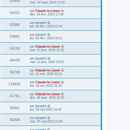
53959
mar. 14 mars 2023 17:01
par
Claude le Liseur
54432
dim. 19 févr. 2023 17:34
par
joseph1
53384
lun. 06 févr. 2023 11:44
par
joseph1
53662
jeu. 02 févr. 2023 15:11
par
Claude le Liseur
54249
mar. 17 janv. 2023 22:32
par
joseph1
49478
mer. 11 janv. 2023 13:25
par
Claude le Liseur
50708
lun. 21 nov. 2022 13:11
par
Claude le Liseur
129929
lun. 10 oct. 2022 22:18
par
Claude le Liseur
41791
dim. 18 sept. 2022 21:25
par
joseph1
35842
jeu. 26 mai 2022 16:42
par
joseph1
36206
mer. 25 mai 2022 15:06
par
joseph1