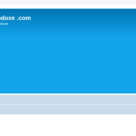
odoxe .com
phone