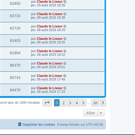
par
Claude le Liseur
62850
jeu. 29 août 2019 18:26
par
Claude le Liseur
83733
jeu. 08 août 2019 18:38
par
Claude le Liseur
82726
jeu. 08 août 2019 18:29
par
Claude le Liseur
83403
jeu. 08 août 2019 18:26
par
Claude le Liseur
81904
jeu. 08 août 2019 18:22
par
Claude le Liseur
86370
jeu. 08 août 2019 18:01
par
Claude le Liseur
85743
jeu. 08 août 2019 17:49
par
Claude le Liseur
84476
jeu. 08 août 2019 17:23
Page
1
sur
20
1
2
3
4
5
20
Suivant
ourné plus de 1000 résultats
…
Aller
Supprimer les cookies
Fuseau horaire sur
UTC+02:00