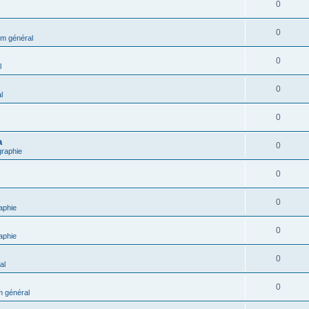
0
0
m général
0
l
0
l
0
a
0
graphie
0
0
aphie
0
aphie
0
al
0
 général