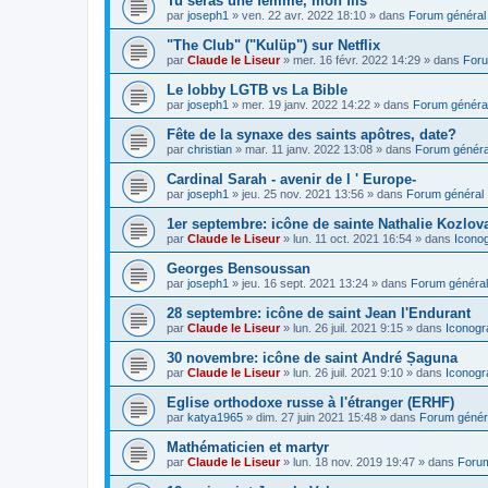
Tu seras une femme, mon fils
par
joseph1
»
ven. 22 avr. 2022 18:10
» dans
Forum général
"The Club" ("Kulüp") sur Netflix
par
Claude le Liseur
»
mer. 16 févr. 2022 14:29
» dans
Foru
Le lobby LGTB vs La Bible
par
joseph1
»
mer. 19 janv. 2022 14:22
» dans
Forum généra
Fête de la synaxe des saints apôtres, date?
par
christian
»
mar. 11 janv. 2022 13:08
» dans
Forum généra
Cardinal Sarah - avenir de l ' Europe-
par
joseph1
»
jeu. 25 nov. 2021 13:56
» dans
Forum général
1er septembre: icône de sainte Nathalie Kozlov
par
Claude le Liseur
»
lun. 11 oct. 2021 16:54
» dans
Icono
Georges Bensoussan
par
joseph1
»
jeu. 16 sept. 2021 13:24
» dans
Forum général
28 septembre: icône de saint Jean l'Endurant
par
Claude le Liseur
»
lun. 26 juil. 2021 9:15
» dans
Iconogr
30 novembre: icône de saint André Șaguna
par
Claude le Liseur
»
lun. 26 juil. 2021 9:10
» dans
Iconogr
Eglise orthodoxe russe à l'étranger (ERHF)
par
katya1965
»
dim. 27 juin 2021 15:48
» dans
Forum génér
Mathématicien et martyr
par
Claude le Liseur
»
lun. 18 nov. 2019 19:47
» dans
Forum