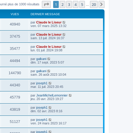
Page
1
sur
20
1
2
3
4
5
20
Suivant
ourné plus de 1000 résultats
…
VUES
DERNIER MESSAGE
par
Claude le Liseur
40940
ven. 07 mars 2025 13:32
par
Claude le Liseur
37475
sam. 13 juil. 2024 16:37
par
Claude le Liseur
35477
lun. 01 juil. 2024 19:08
par
galkani
44494
dim. 17 sept. 2023 5:07
par
galkani
144790
sam. 26 août 2023 10:04
par
joseph1
44340
mar. 11 juil. 2023 20:45
par
JeanMichelLemonnier
45779
jeu. 20 avr. 2023 19:27
par
joseph1
43819
dim. 02 avr. 2023 8:16
par
joseph1
51127
ven. 24 mars 2023 16:17
par
joseph1