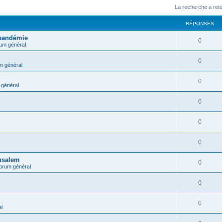
La recherche a ret
RÉPONSES
 pandémie
0
um général
0
m général
0
général
0
0
0
rusalem
0
orum général
0
0
l