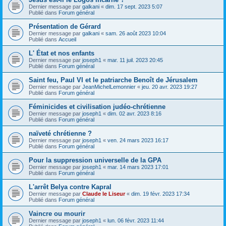
Dernier message par
galkani
«
dim. 17 sept. 2023 5:07
Publié dans
Forum général
Présentation de Gérard
Dernier message par
galkani
«
sam. 26 août 2023 10:04
Publié dans
Accueil
L' État et nos enfants
Dernier message par
joseph1
«
mar. 11 juil. 2023 20:45
Publié dans
Forum général
Saint feu, Paul VI et le patriarche Benoît de Jérusalem
Dernier message par
JeanMichelLemonnier
«
jeu. 20 avr. 2023 19:27
Publié dans
Forum général
Féminicides et civilisation judéo-chrétienne
Dernier message par
joseph1
«
dim. 02 avr. 2023 8:16
Publié dans
Forum général
naïveté chrétienne ?
Dernier message par
joseph1
«
ven. 24 mars 2023 16:17
Publié dans
Forum général
Pour la suppression universelle de la GPA
Dernier message par
joseph1
«
mar. 14 mars 2023 17:01
Publié dans
Forum général
L'arrêt Belya contre Kapral
Dernier message par
Claude le Liseur
«
dim. 19 févr. 2023 17:34
Publié dans
Forum général
Vaincre ou mourir
Dernier message par
joseph1
«
lun. 06 févr. 2023 11:44