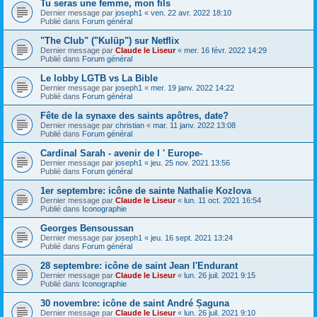
Tu seras une femme, mon fils
Dernier message par
joseph1
«
ven. 22 avr. 2022 18:10
Publié dans
Forum général
"The Club" ("Kulüp") sur Netflix
Dernier message par
Claude le Liseur
«
mer. 16 févr. 2022 14:29
Publié dans
Forum général
Le lobby LGTB vs La Bible
Dernier message par
joseph1
«
mer. 19 janv. 2022 14:22
Publié dans
Forum général
Fête de la synaxe des saints apôtres, date?
Dernier message par
christian
«
mar. 11 janv. 2022 13:08
Publié dans
Forum général
Cardinal Sarah - avenir de l ' Europe-
Dernier message par
joseph1
«
jeu. 25 nov. 2021 13:56
Publié dans
Forum général
1er septembre: icône de sainte Nathalie Kozlova
Dernier message par
Claude le Liseur
«
lun. 11 oct. 2021 16:54
Publié dans
Iconographie
Georges Bensoussan
Dernier message par
joseph1
«
jeu. 16 sept. 2021 13:24
Publié dans
Forum général
28 septembre: icône de saint Jean l'Endurant
Dernier message par
Claude le Liseur
«
lun. 26 juil. 2021 9:15
Publié dans
Iconographie
30 novembre: icône de saint André Șaguna
Dernier message par
Claude le Liseur
«
lun. 26 juil. 2021 9:10