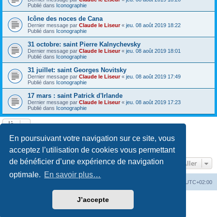
Publié dans
Iconographie
Icône des noces de Cana
Dernier message par
Claude le Liseur
«
jeu. 08 août 2019 18:22
Publié dans
Iconographie
31 octobre: saint Pierre Kalnychevsky
Dernier message par
Claude le Liseur
«
jeu. 08 août 2019 18:01
Publié dans
Iconographie
31 juillet: saint Georges Novitsky
Dernier message par
Claude le Liseur
«
jeu. 08 août 2019 17:49
Publié dans
Iconographie
17 mars : saint Patrick d'Irlande
Dernier message par
Claude le Liseur
«
jeu. 08 août 2019 17:23
Publié dans
Iconographie
La recherche a retourné plus de 1000 résultats
En poursuivant votre navigation sur ce site, vous
Page
1
sur
20
1
2
3
4
5
20
Suivant
…
acceptez l’utilisation de cookies vous permettant
de bénéficier d’une expérience de navigation
Aller
optimale.
En savoir plus…
Site web
Index forum
Fuseau horaire sur
UTC+02:00
J’accepte
Développé par
phpBB
® Forum Software © phpBB Limited
Traduction française officielle
©
Qiaeru
Confidentialité
|
Conditions