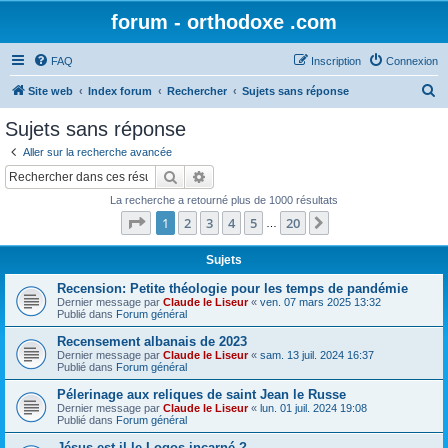
forum - orthodoxe .com
FAQ
Inscription
Connexion
R
Site web
Index forum
Rechercher
Sujets sans réponse
e
Sujets sans réponse
c
Aller sur la recherche avancée
h
Rechercher
Recherche avancée
e
La recherche a retourné plus de 1000 résultats
r
Page
1
sur
20
1
2
3
4
5
20
Suivant
…
c
h
Sujets
e
Recension: Petite théologie pour les temps de pandémie
Dernier message par
Claude le Liseur
«
ven. 07 mars 2025 13:32
r
Publié dans
Forum général
Recensement albanais de 2023
Dernier message par
Claude le Liseur
«
sam. 13 juil. 2024 16:37
Publié dans
Forum général
Pélerinage aux reliques de saint Jean le Russe
Dernier message par
Claude le Liseur
«
lun. 01 juil. 2024 19:08
Publié dans
Forum général
Jésus est-il le Logos incarné ?