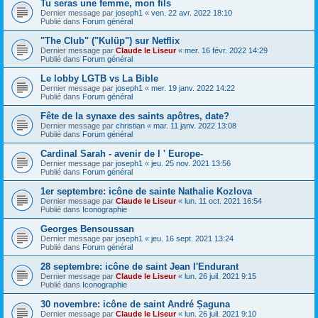
Tu seras une femme, mon fils
Dernier message par
joseph1
«
ven. 22 avr. 2022 18:10
Publié dans
Forum général
"The Club" ("Kulüp") sur Netflix
Dernier message par
Claude le Liseur
«
mer. 16 févr. 2022 14:29
Publié dans
Forum général
Le lobby LGTB vs La Bible
Dernier message par
joseph1
«
mer. 19 janv. 2022 14:22
Publié dans
Forum général
Fête de la synaxe des saints apôtres, date?
Dernier message par
christian
«
mar. 11 janv. 2022 13:08
Publié dans
Forum général
Cardinal Sarah - avenir de l ' Europe-
Dernier message par
joseph1
«
jeu. 25 nov. 2021 13:56
Publié dans
Forum général
1er septembre: icône de sainte Nathalie Kozlova
Dernier message par
Claude le Liseur
«
lun. 11 oct. 2021 16:54
Publié dans
Iconographie
Georges Bensoussan
Dernier message par
joseph1
«
jeu. 16 sept. 2021 13:24
Publié dans
Forum général
28 septembre: icône de saint Jean l'Endurant
Dernier message par
Claude le Liseur
«
lun. 26 juil. 2021 9:15
Publié dans
Iconographie
30 novembre: icône de saint André Șaguna
Dernier message par
Claude le Liseur
«
lun. 26 juil. 2021 9:10