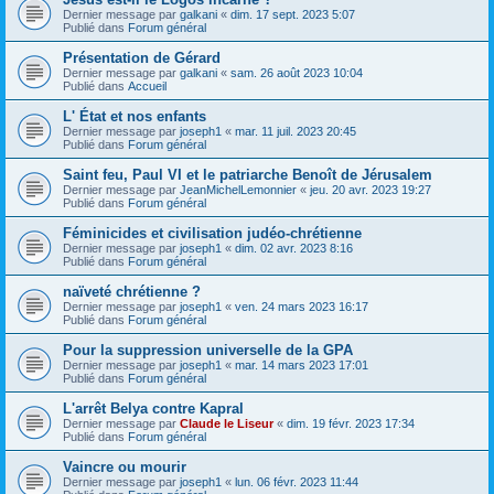
Dernier message par
galkani
«
dim. 17 sept. 2023 5:07
Publié dans
Forum général
Présentation de Gérard
Dernier message par
galkani
«
sam. 26 août 2023 10:04
Publié dans
Accueil
L' État et nos enfants
Dernier message par
joseph1
«
mar. 11 juil. 2023 20:45
Publié dans
Forum général
Saint feu, Paul VI et le patriarche Benoît de Jérusalem
Dernier message par
JeanMichelLemonnier
«
jeu. 20 avr. 2023 19:27
Publié dans
Forum général
Féminicides et civilisation judéo-chrétienne
Dernier message par
joseph1
«
dim. 02 avr. 2023 8:16
Publié dans
Forum général
naïveté chrétienne ?
Dernier message par
joseph1
«
ven. 24 mars 2023 16:17
Publié dans
Forum général
Pour la suppression universelle de la GPA
Dernier message par
joseph1
«
mar. 14 mars 2023 17:01
Publié dans
Forum général
L'arrêt Belya contre Kapral
Dernier message par
Claude le Liseur
«
dim. 19 févr. 2023 17:34
Publié dans
Forum général
Vaincre ou mourir
Dernier message par
joseph1
«
lun. 06 févr. 2023 11:44