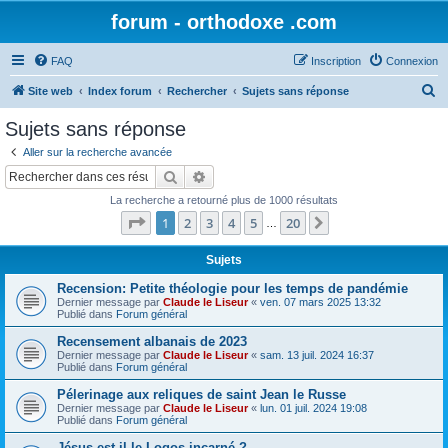
forum - orthodoxe .com
FAQ
Inscription
Connexion
R
Site web
Index forum
Rechercher
Sujets sans réponse
e
Sujets sans réponse
c
Aller sur la recherche avancée
h
Rechercher
Recherche avancée
e
La recherche a retourné plus de 1000 résultats
r
Page
1
sur
20
1
2
3
4
5
20
Suivant
…
c
h
Sujets
e
Recension: Petite théologie pour les temps de pandémie
Dernier message par
Claude le Liseur
«
ven. 07 mars 2025 13:32
r
Publié dans
Forum général
Recensement albanais de 2023
Dernier message par
Claude le Liseur
«
sam. 13 juil. 2024 16:37
Publié dans
Forum général
Pélerinage aux reliques de saint Jean le Russe
Dernier message par
Claude le Liseur
«
lun. 01 juil. 2024 19:08
Publié dans
Forum général
Jésus est-il le Logos incarné ?