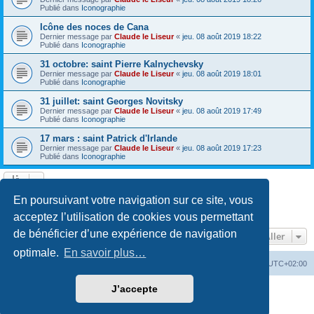
Publié dans
Iconographie
Icône des noces de Cana
Dernier message par
Claude le Liseur
«
jeu. 08 août 2019 18:22
Publié dans
Iconographie
31 octobre: saint Pierre Kalnychevsky
Dernier message par
Claude le Liseur
«
jeu. 08 août 2019 18:01
Publié dans
Iconographie
31 juillet: saint Georges Novitsky
Dernier message par
Claude le Liseur
«
jeu. 08 août 2019 17:49
Publié dans
Iconographie
17 mars : saint Patrick d'Irlande
Dernier message par
Claude le Liseur
«
jeu. 08 août 2019 17:23
Publié dans
Iconographie
La recherche a retourné plus de 1000 résultats
En poursuivant votre navigation sur ce site, vous
Page
1
sur
20
1
2
3
4
5
20
Suivant
…
acceptez l’utilisation de cookies vous permettant
de bénéficier d’une expérience de navigation
Aller
optimale.
En savoir plus…
Site web
Index forum
Fuseau horaire sur
UTC+02:00
J’accepte
Développé par
phpBB
® Forum Software © phpBB Limited
Traduction française officielle
©
Qiaeru
Confidentialité
|
Conditions