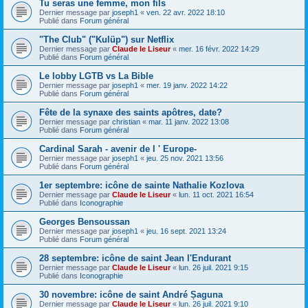
Tu seras une femme, mon fils
Dernier message par
joseph1
«
ven. 22 avr. 2022 18:10
Publié dans
Forum général
"The Club" ("Kulüp") sur Netflix
Dernier message par
Claude le Liseur
«
mer. 16 févr. 2022 14:29
Publié dans
Forum général
Le lobby LGTB vs La Bible
Dernier message par
joseph1
«
mer. 19 janv. 2022 14:22
Publié dans
Forum général
Fête de la synaxe des saints apôtres, date?
Dernier message par
christian
«
mar. 11 janv. 2022 13:08
Publié dans
Forum général
Cardinal Sarah - avenir de l ' Europe-
Dernier message par
joseph1
«
jeu. 25 nov. 2021 13:56
Publié dans
Forum général
1er septembre: icône de sainte Nathalie Kozlova
Dernier message par
Claude le Liseur
«
lun. 11 oct. 2021 16:54
Publié dans
Iconographie
Georges Bensoussan
Dernier message par
joseph1
«
jeu. 16 sept. 2021 13:24
Publié dans
Forum général
28 septembre: icône de saint Jean l'Endurant
Dernier message par
Claude le Liseur
«
lun. 26 juil. 2021 9:15
Publié dans
Iconographie
30 novembre: icône de saint André Șaguna
Dernier message par
Claude le Liseur
«
lun. 26 juil. 2021 9:10