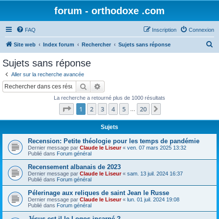
forum - orthodoxe .com
FAQ
Inscription
Connexion
R
Site web
Index forum
Rechercher
Sujets sans réponse
e
Sujets sans réponse
c
Aller sur la recherche avancée
h
Rechercher
Recherche avancée
e
La recherche a retourné plus de 1000 résultats
r
Page
1
sur
20
1
2
3
4
5
20
Suivant
…
c
h
Sujets
e
Recension: Petite théologie pour les temps de pandémie
Dernier message par
Claude le Liseur
«
ven. 07 mars 2025 13:32
r
Publié dans
Forum général
Recensement albanais de 2023
Dernier message par
Claude le Liseur
«
sam. 13 juil. 2024 16:37
Publié dans
Forum général
Pélerinage aux reliques de saint Jean le Russe
Dernier message par
Claude le Liseur
«
lun. 01 juil. 2024 19:08
Publié dans
Forum général
Jésus est-il le Logos incarné ?