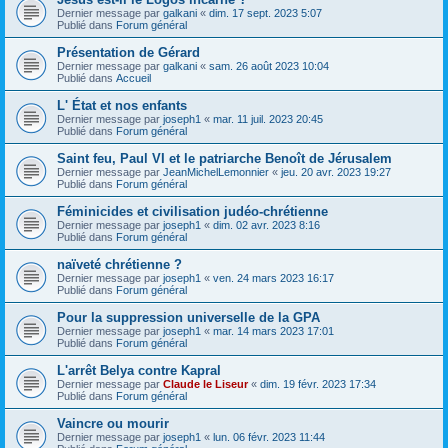
Dernier message par
galkani
«
dim. 17 sept. 2023 5:07
Publié dans
Forum général
Présentation de Gérard
Dernier message par
galkani
«
sam. 26 août 2023 10:04
Publié dans
Accueil
L' État et nos enfants
Dernier message par
joseph1
«
mar. 11 juil. 2023 20:45
Publié dans
Forum général
Saint feu, Paul VI et le patriarche Benoît de Jérusalem
Dernier message par
JeanMichelLemonnier
«
jeu. 20 avr. 2023 19:27
Publié dans
Forum général
Féminicides et civilisation judéo-chrétienne
Dernier message par
joseph1
«
dim. 02 avr. 2023 8:16
Publié dans
Forum général
naïveté chrétienne ?
Dernier message par
joseph1
«
ven. 24 mars 2023 16:17
Publié dans
Forum général
Pour la suppression universelle de la GPA
Dernier message par
joseph1
«
mar. 14 mars 2023 17:01
Publié dans
Forum général
L'arrêt Belya contre Kapral
Dernier message par
Claude le Liseur
«
dim. 19 févr. 2023 17:34
Publié dans
Forum général
Vaincre ou mourir
Dernier message par
joseph1
«
lun. 06 févr. 2023 11:44