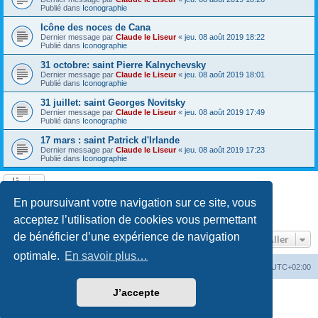
Publié dans
Iconographie
Icône des noces de Cana
Dernier message par
Claude le Liseur
«
jeu. 08 août 2019 18:22
Publié dans
Iconographie
31 octobre: saint Pierre Kalnychevsky
Dernier message par
Claude le Liseur
«
jeu. 08 août 2019 18:01
Publié dans
Iconographie
31 juillet: saint Georges Novitsky
Dernier message par
Claude le Liseur
«
jeu. 08 août 2019 17:49
Publié dans
Iconographie
17 mars : saint Patrick d'Irlande
Dernier message par
Claude le Liseur
«
jeu. 08 août 2019 17:23
Publié dans
Iconographie
La recherche a retourné plus de 1000 résultats
En poursuivant votre navigation sur ce site, vous
Page
1
sur
20
1
2
3
4
5
20
Suivant
…
acceptez l’utilisation de cookies vous permettant
de bénéficier d’une expérience de navigation
Aller
optimale.
En savoir plus…
Site web
Index forum
Fuseau horaire sur
UTC+02:00
J’accepte
Développé par
phpBB
® Forum Software © phpBB Limited
Traduction française officielle
©
Qiaeru
Confidentialité
|
Conditions