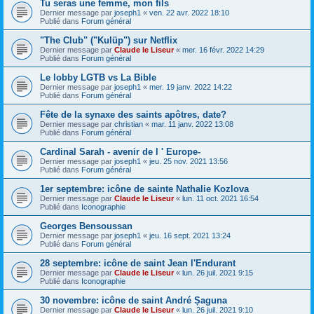
Tu seras une femme, mon fils
Dernier message par
joseph1
«
ven. 22 avr. 2022 18:10
Publié dans
Forum général
"The Club" ("Kulüp") sur Netflix
Dernier message par
Claude le Liseur
«
mer. 16 févr. 2022 14:29
Publié dans
Forum général
Le lobby LGTB vs La Bible
Dernier message par
joseph1
«
mer. 19 janv. 2022 14:22
Publié dans
Forum général
Fête de la synaxe des saints apôtres, date?
Dernier message par
christian
«
mar. 11 janv. 2022 13:08
Publié dans
Forum général
Cardinal Sarah - avenir de l ' Europe-
Dernier message par
joseph1
«
jeu. 25 nov. 2021 13:56
Publié dans
Forum général
1er septembre: icône de sainte Nathalie Kozlova
Dernier message par
Claude le Liseur
«
lun. 11 oct. 2021 16:54
Publié dans
Iconographie
Georges Bensoussan
Dernier message par
joseph1
«
jeu. 16 sept. 2021 13:24
Publié dans
Forum général
28 septembre: icône de saint Jean l'Endurant
Dernier message par
Claude le Liseur
«
lun. 26 juil. 2021 9:15
Publié dans
Iconographie
30 novembre: icône de saint André Șaguna
Dernier message par
Claude le Liseur
«
lun. 26 juil. 2021 9:10