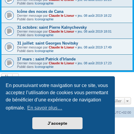
Publié dans
Iconographie
Icône des noces de Cana
Dernier message par
Claude le Liseur
«
jeu. 08 août 2019 18:22
Publié dans
Iconographie
31 octobre: saint Pierre Kalnychevsky
Dernier message par
Claude le Liseur
«
jeu. 08 août 2019 18:01
Publié dans
Iconographie
31 juillet: saint Georges Novitsky
Dernier message par
Claude le Liseur
«
jeu. 08 août 2019 17:49
Publié dans
Iconographie
17 mars : saint Patrick d'Irlande
Dernier message par
Claude le Liseur
«
jeu. 08 août 2019 17:23
Publié dans
Iconographie
La recherche a retourné plus de 1000 résultats
En poursuivant votre navigation sur ce site, vous
Page
1
sur
20
1
2
3
4
5
20
Suivant
…
acceptez l’utilisation de cookies vous permettant
de bénéficier d’une expérience de navigation
Aller
optimale.
En savoir plus…
Site web
Index forum
Fuseau horaire sur
UTC+02:00
J’accepte
Développé par
phpBB
® Forum Software © phpBB Limited
Traduction française officielle
©
Qiaeru
Confidentialité
|
Conditions