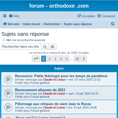
forum - orthodoxe .com
FAQ
Inscription
Connexion
R
Site web
Index forum
Rechercher
Sujets sans réponse
e
Sujets sans réponse
c
Aller sur la recherche avancée
h
Rechercher
Recherche avancée
e
La recherche a retourné plus de 1000 résultats
r
Page
1
sur
20
1
2
3
4
5
20
Suivant
…
c
h
Sujets
e
Recension: Petite théologie pour les temps de pandémie
Dernier message par
Claude le Liseur
«
ven. 07 mars 2025 13:32
r
Publié dans
Forum général
Recensement albanais de 2023
Dernier message par
Claude le Liseur
«
sam. 13 juil. 2024 16:37
Publié dans
Forum général
Pélerinage aux reliques de saint Jean le Russe
Dernier message par
Claude le Liseur
«
lun. 01 juil. 2024 19:08
Publié dans
Forum général
Jésus est-il le Logos incarné ?