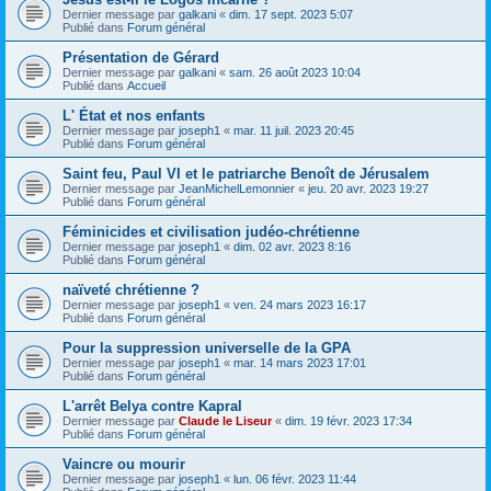
Dernier message par
galkani
«
dim. 17 sept. 2023 5:07
Publié dans
Forum général
Présentation de Gérard
Dernier message par
galkani
«
sam. 26 août 2023 10:04
Publié dans
Accueil
L' État et nos enfants
Dernier message par
joseph1
«
mar. 11 juil. 2023 20:45
Publié dans
Forum général
Saint feu, Paul VI et le patriarche Benoît de Jérusalem
Dernier message par
JeanMichelLemonnier
«
jeu. 20 avr. 2023 19:27
Publié dans
Forum général
Féminicides et civilisation judéo-chrétienne
Dernier message par
joseph1
«
dim. 02 avr. 2023 8:16
Publié dans
Forum général
naïveté chrétienne ?
Dernier message par
joseph1
«
ven. 24 mars 2023 16:17
Publié dans
Forum général
Pour la suppression universelle de la GPA
Dernier message par
joseph1
«
mar. 14 mars 2023 17:01
Publié dans
Forum général
L'arrêt Belya contre Kapral
Dernier message par
Claude le Liseur
«
dim. 19 févr. 2023 17:34
Publié dans
Forum général
Vaincre ou mourir
Dernier message par
joseph1
«
lun. 06 févr. 2023 11:44