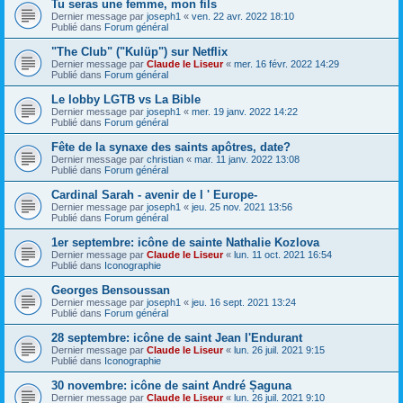
Tu seras une femme, mon fils
Dernier message par
joseph1
«
ven. 22 avr. 2022 18:10
Publié dans
Forum général
"The Club" ("Kulüp") sur Netflix
Dernier message par
Claude le Liseur
«
mer. 16 févr. 2022 14:29
Publié dans
Forum général
Le lobby LGTB vs La Bible
Dernier message par
joseph1
«
mer. 19 janv. 2022 14:22
Publié dans
Forum général
Fête de la synaxe des saints apôtres, date?
Dernier message par
christian
«
mar. 11 janv. 2022 13:08
Publié dans
Forum général
Cardinal Sarah - avenir de l ' Europe-
Dernier message par
joseph1
«
jeu. 25 nov. 2021 13:56
Publié dans
Forum général
1er septembre: icône de sainte Nathalie Kozlova
Dernier message par
Claude le Liseur
«
lun. 11 oct. 2021 16:54
Publié dans
Iconographie
Georges Bensoussan
Dernier message par
joseph1
«
jeu. 16 sept. 2021 13:24
Publié dans
Forum général
28 septembre: icône de saint Jean l'Endurant
Dernier message par
Claude le Liseur
«
lun. 26 juil. 2021 9:15
Publié dans
Iconographie
30 novembre: icône de saint André Șaguna
Dernier message par
Claude le Liseur
«
lun. 26 juil. 2021 9:10