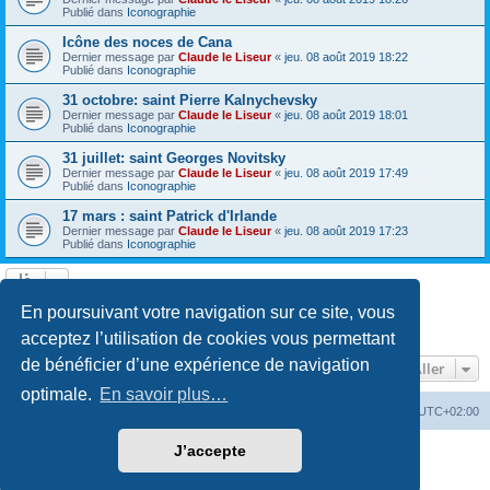
Publié dans
Iconographie
Icône des noces de Cana
Dernier message par
Claude le Liseur
«
jeu. 08 août 2019 18:22
Publié dans
Iconographie
31 octobre: saint Pierre Kalnychevsky
Dernier message par
Claude le Liseur
«
jeu. 08 août 2019 18:01
Publié dans
Iconographie
31 juillet: saint Georges Novitsky
Dernier message par
Claude le Liseur
«
jeu. 08 août 2019 17:49
Publié dans
Iconographie
17 mars : saint Patrick d'Irlande
Dernier message par
Claude le Liseur
«
jeu. 08 août 2019 17:23
Publié dans
Iconographie
La recherche a retourné plus de 1000 résultats
En poursuivant votre navigation sur ce site, vous
Page
1
sur
20
1
2
3
4
5
20
Suivant
…
acceptez l’utilisation de cookies vous permettant
de bénéficier d’une expérience de navigation
Aller
optimale.
En savoir plus…
Site web
Index forum
Fuseau horaire sur
UTC+02:00
J’accepte
Développé par
phpBB
® Forum Software © phpBB Limited
Traduction française officielle
©
Qiaeru
Confidentialité
|
Conditions