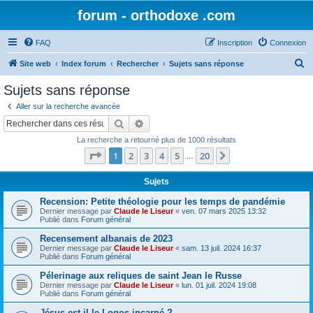
forum - orthodoxe .com
FAQ
Inscription
Connexion
R
Site web
Index forum
Rechercher
Sujets sans réponse
e
Sujets sans réponse
c
Aller sur la recherche avancée
h
Rechercher
Recherche avancée
e
La recherche a retourné plus de 1000 résultats
r
Page
1
sur
20
1
2
3
4
5
20
Suivant
…
c
h
Sujets
e
Recension: Petite théologie pour les temps de pandémie
Dernier message par
Claude le Liseur
«
ven. 07 mars 2025 13:32
r
Publié dans
Forum général
Recensement albanais de 2023
Dernier message par
Claude le Liseur
«
sam. 13 juil. 2024 16:37
Publié dans
Forum général
Pélerinage aux reliques de saint Jean le Russe
Dernier message par
Claude le Liseur
«
lun. 01 juil. 2024 19:08
Publié dans
Forum général
Jésus est-il le Logos incarné ?