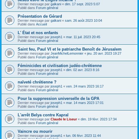
Dernier message par
galkani
«
dim. 17 sept. 2023 5:07
Publié dans
Forum général
Présentation de Gérard
Dernier message par
galkani
«
sam. 26 août 2023 10:04
Publié dans
Accueil
L' État et nos enfants
Dernier message par
joseph1
«
mar. 11 juil. 2023 20:45
Publié dans
Forum général
Saint feu, Paul VI et le patriarche Benoît de Jérusalem
Dernier message par
JeanMichelLemonnier
«
jeu. 20 avr. 2023 19:27
Publié dans
Forum général
Féminicides et civilisation judéo-chrétienne
Dernier message par
joseph1
«
dim. 02 avr. 2023 8:16
Publié dans
Forum général
naïveté chrétienne ?
Dernier message par
joseph1
«
ven. 24 mars 2023 16:17
Publié dans
Forum général
Pour la suppression universelle de la GPA
Dernier message par
joseph1
«
mar. 14 mars 2023 17:01
Publié dans
Forum général
L'arrêt Belya contre Kapral
Dernier message par
Claude le Liseur
«
dim. 19 févr. 2023 17:34
Publié dans
Forum général
Vaincre ou mourir
Dernier message par
joseph1
«
lun. 06 févr. 2023 11:44