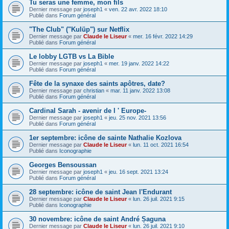
Tu seras une femme, mon fils
Dernier message par
joseph1
«
ven. 22 avr. 2022 18:10
Publié dans
Forum général
"The Club" ("Kulüp") sur Netflix
Dernier message par
Claude le Liseur
«
mer. 16 févr. 2022 14:29
Publié dans
Forum général
Le lobby LGTB vs La Bible
Dernier message par
joseph1
«
mer. 19 janv. 2022 14:22
Publié dans
Forum général
Fête de la synaxe des saints apôtres, date?
Dernier message par
christian
«
mar. 11 janv. 2022 13:08
Publié dans
Forum général
Cardinal Sarah - avenir de l ' Europe-
Dernier message par
joseph1
«
jeu. 25 nov. 2021 13:56
Publié dans
Forum général
1er septembre: icône de sainte Nathalie Kozlova
Dernier message par
Claude le Liseur
«
lun. 11 oct. 2021 16:54
Publié dans
Iconographie
Georges Bensoussan
Dernier message par
joseph1
«
jeu. 16 sept. 2021 13:24
Publié dans
Forum général
28 septembre: icône de saint Jean l'Endurant
Dernier message par
Claude le Liseur
«
lun. 26 juil. 2021 9:15
Publié dans
Iconographie
30 novembre: icône de saint André Șaguna
Dernier message par
Claude le Liseur
«
lun. 26 juil. 2021 9:10