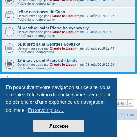
Publié dans
Iconographie
Icône des noces de Cana
Dernier message par
Claude le Liseur
«
jeu. 08 août 2019 18:22
Publié dans
Iconographie
31 octobre: saint Pierre Kalnychevsky
Dernier message par
Claude le Liseur
«
jeu. 08 août 2019 18:01
Publié dans
Iconographie
31 juillet: saint Georges Novitsky
Dernier message par
Claude le Liseur
«
jeu. 08 août 2019 17:49
Publié dans
Iconographie
17 mars : saint Patrick d'Irlande
Dernier message par
Claude le Liseur
«
jeu. 08 août 2019 17:23
Publié dans
Iconographie
La recherche a retourné plus de 1000 résultats
En poursuivant votre navigation sur ce site, vous
Page
1
sur
20
1
2
3
4
5
20
Suivant
…
acceptez l’utilisation de cookies vous permettant
de bénéficier d’une expérience de navigation
Aller
optimale.
En savoir plus…
Site web
Index forum
Fuseau horaire sur
UTC+02:00
J’accepte
Développé par
phpBB
® Forum Software © phpBB Limited
Traduction française officielle
©
Qiaeru
Confidentialité
|
Conditions