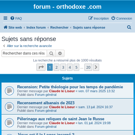
forum - orthodoxe .com
FAQ
Inscription
Connexion
R
Site web
Index forum
Rechercher
Sujets sans réponse
e
Sujets sans réponse
c
Aller sur la recherche avancée
h
Rechercher
Recherche avancée
e
La recherche a retourné plus de 1000 résultats
r
Page
1
sur
20
1
2
3
4
5
20
Suivant
…
c
h
Sujets
e
Recension: Petite théologie pour les temps de pandémie
Dernier message par
Claude le Liseur
«
ven. 07 mars 2025 13:32
r
Publié dans
Forum général
Recensement albanais de 2023
Dernier message par
Claude le Liseur
«
sam. 13 juil. 2024 16:37
Publié dans
Forum général
Pélerinage aux reliques de saint Jean le Russe
Dernier message par
Claude le Liseur
«
lun. 01 juil. 2024 19:08
Publié dans
Forum général
Jésus est-il le Logos incarné ?