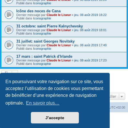
Publié dans
Iconographie
Icône des noces de Cana
Dernier message par
Claude le Liseur
«
jeu. 08 août 2019 18:22
Publié dans
Iconographie
31 octobre: saint Pierre Kalnychevsky
Dernier message par
Claude le Liseur
«
jeu. 08 août 2019 18:01
Publié dans
Iconographie
31 juillet: saint Georges Novitsky
Dernier message par
Claude le Liseur
«
jeu. 08 août 2019 17:49
Publié dans
Iconographie
17 mars : saint Patrick d'Irlande
Dernier message par
Claude le Liseur
«
jeu. 08 août 2019 17:23
Publié dans
Iconographie
La recherche a retourné plus de 1000 résultats
En poursuivant votre navigation sur ce site, vous
Page
1
sur
20
1
2
3
4
5
20
Suivant
…
acceptez l’utilisation de cookies vous permettant
de bénéficier d’une expérience de navigation
Aller
optimale.
En savoir plus…
Site web
Index forum
Fuseau horaire sur
UTC+02:00
J’accepte
Développé par
phpBB
® Forum Software © phpBB Limited
Traduction française officielle
©
Qiaeru
Confidentialité
|
Conditions