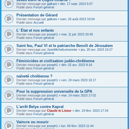
Dernier message par
galkani
«
dim. 17 sept. 2023 5:07
Publié dans
Forum général
Présentation de Gérard
Dernier message par
galkani
«
sam. 26 août 2023 10:04
Publié dans
Accueil
L' État et nos enfants
Dernier message par
joseph1
«
mar. 11 juil. 2023 20:45
Publié dans
Forum général
Saint feu, Paul VI et le patriarche Benoît de Jérusalem
Dernier message par
JeanMichelLemonnier
«
jeu. 20 avr. 2023 19:27
Publié dans
Forum général
Féminicides et civilisation judéo-chrétienne
Dernier message par
joseph1
«
dim. 02 avr. 2023 8:16
Publié dans
Forum général
naïveté chrétienne ?
Dernier message par
joseph1
«
ven. 24 mars 2023 16:17
Publié dans
Forum général
Pour la suppression universelle de la GPA
Dernier message par
joseph1
«
mar. 14 mars 2023 17:01
Publié dans
Forum général
L'arrêt Belya contre Kapral
Dernier message par
Claude le Liseur
«
dim. 19 févr. 2023 17:34
Publié dans
Forum général
Vaincre ou mourir
Dernier message par
joseph1
«
lun. 06 févr. 2023 11:44