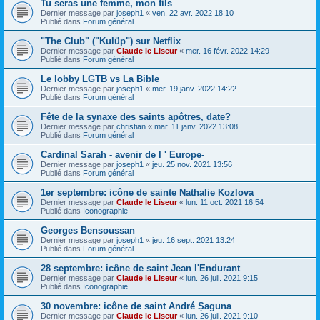
Tu seras une femme, mon fils
Dernier message par
joseph1
«
ven. 22 avr. 2022 18:10
Publié dans
Forum général
"The Club" ("Kulüp") sur Netflix
Dernier message par
Claude le Liseur
«
mer. 16 févr. 2022 14:29
Publié dans
Forum général
Le lobby LGTB vs La Bible
Dernier message par
joseph1
«
mer. 19 janv. 2022 14:22
Publié dans
Forum général
Fête de la synaxe des saints apôtres, date?
Dernier message par
christian
«
mar. 11 janv. 2022 13:08
Publié dans
Forum général
Cardinal Sarah - avenir de l ' Europe-
Dernier message par
joseph1
«
jeu. 25 nov. 2021 13:56
Publié dans
Forum général
1er septembre: icône de sainte Nathalie Kozlova
Dernier message par
Claude le Liseur
«
lun. 11 oct. 2021 16:54
Publié dans
Iconographie
Georges Bensoussan
Dernier message par
joseph1
«
jeu. 16 sept. 2021 13:24
Publié dans
Forum général
28 septembre: icône de saint Jean l'Endurant
Dernier message par
Claude le Liseur
«
lun. 26 juil. 2021 9:15
Publié dans
Iconographie
30 novembre: icône de saint André Șaguna
Dernier message par
Claude le Liseur
«
lun. 26 juil. 2021 9:10