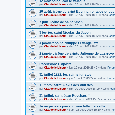
12 mai: saint Jean le Valaque
par
Claude le Liseur
»
dim. 03 nov. 2019 18:50
» dans
Icon
20 août: icône de saint Etienne, roi apostoliqu
par
Claude le Liseur
»
dim. 03 nov. 2019 18:47
» dans
Icon
3 juin: icône de saint Kevin
par
Claude le Liseur
»
dim. 03 nov. 2019 18:44
» dans
Icon
3 février: saint Nicolas du Japon
par
Claude le Liseur
»
dim. 03 nov. 2019 18:42
» dans
Icon
4 janvier: saint Philippe l'Evangéliste
par
Claude le Liseur
»
dim. 03 nov. 2019 18:41
» dans
Icon
2 janvier: icône de sainte Julienne de Lazarevo
par
Claude le Liseur
»
dim. 03 nov. 2019 18:37
» dans
Icon
Recension: L'Apôtre
par
Claude le Liseur
»
jeu. 10 oct. 2019 23:49
» dans
Forum
31 juillet 1922: les saints juristes
par
Claude le Liseur
»
jeu. 10 oct. 2019 22:48
» dans
Forum
11 mars: saint Alexis des Autistes
par
Claude le Liseur
»
dim. 29 sept. 2019 18:09
» dans
Icon
31 juillet: saint Jean Kovcharoff
par
Claude le Liseur
»
dim. 29 sept. 2019 15:05
» dans
Icon
Je ne pensais pas voir une telle merveille
par
Claude le Liseur
»
sam. 28 sept. 2019 19:10
» dans
For