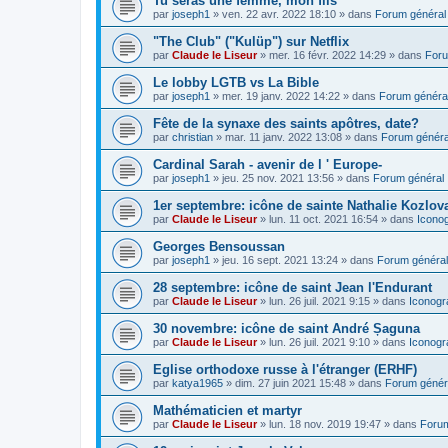
Tu seras une femme, mon fils
par
joseph1
»
ven. 22 avr. 2022 18:10
» dans
Forum général
"The Club" ("Kulüp") sur Netflix
par
Claude le Liseur
»
mer. 16 févr. 2022 14:29
» dans
Foru
Le lobby LGTB vs La Bible
par
joseph1
»
mer. 19 janv. 2022 14:22
» dans
Forum généra
Fête de la synaxe des saints apôtres, date?
par
christian
»
mar. 11 janv. 2022 13:08
» dans
Forum généra
Cardinal Sarah - avenir de l ' Europe-
par
joseph1
»
jeu. 25 nov. 2021 13:56
» dans
Forum général
1er septembre: icône de sainte Nathalie Kozlov
par
Claude le Liseur
»
lun. 11 oct. 2021 16:54
» dans
Icono
Georges Bensoussan
par
joseph1
»
jeu. 16 sept. 2021 13:24
» dans
Forum général
28 septembre: icône de saint Jean l'Endurant
par
Claude le Liseur
»
lun. 26 juil. 2021 9:15
» dans
Iconogr
30 novembre: icône de saint André Șaguna
par
Claude le Liseur
»
lun. 26 juil. 2021 9:10
» dans
Iconogr
Eglise orthodoxe russe à l'étranger (ERHF)
par
katya1965
»
dim. 27 juin 2021 15:48
» dans
Forum génér
Mathématicien et martyr
par
Claude le Liseur
»
lun. 18 nov. 2019 19:47
» dans
Forum