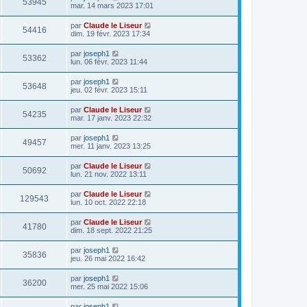
53945
mar. 14 mars 2023 17:01
par
Claude le Liseur
54416
dim. 19 févr. 2023 17:34
par
joseph1
53362
lun. 06 févr. 2023 11:44
par
joseph1
53648
jeu. 02 févr. 2023 15:11
par
Claude le Liseur
54235
mar. 17 janv. 2023 22:32
par
joseph1
49457
mer. 11 janv. 2023 13:25
par
Claude le Liseur
50692
lun. 21 nov. 2022 13:11
par
Claude le Liseur
129543
lun. 10 oct. 2022 22:18
par
Claude le Liseur
41780
dim. 18 sept. 2022 21:25
par
joseph1
35836
jeu. 26 mai 2022 16:42
par
joseph1
36200
mer. 25 mai 2022 15:06
par
joseph1