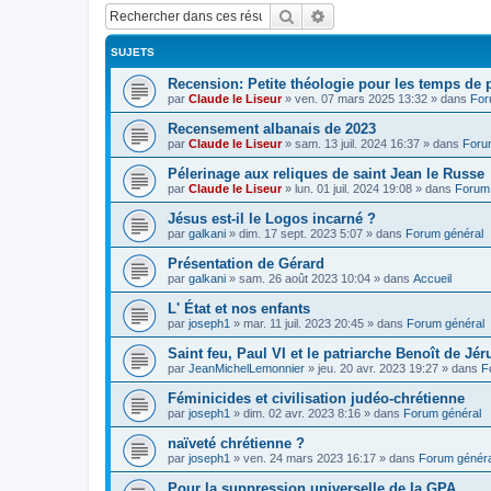
Rechercher
Recherche avancée
SUJETS
Recension: Petite théologie pour les temps de
par
Claude le Liseur
»
ven. 07 mars 2025 13:32
» dans
For
Recensement albanais de 2023
par
Claude le Liseur
»
sam. 13 juil. 2024 16:37
» dans
Foru
Pélerinage aux reliques de saint Jean le Russe
par
Claude le Liseur
»
lun. 01 juil. 2024 19:08
» dans
Forum 
Jésus est-il le Logos incarné ?
par
galkani
»
dim. 17 sept. 2023 5:07
» dans
Forum général
Présentation de Gérard
par
galkani
»
sam. 26 août 2023 10:04
» dans
Accueil
L' État et nos enfants
par
joseph1
»
mar. 11 juil. 2023 20:45
» dans
Forum général
Saint feu, Paul VI et le patriarche Benoît de Jé
par
JeanMichelLemonnier
»
jeu. 20 avr. 2023 19:27
» dans
F
Féminicides et civilisation judéo-chrétienne
par
joseph1
»
dim. 02 avr. 2023 8:16
» dans
Forum général
naïveté chrétienne ?
par
joseph1
»
ven. 24 mars 2023 16:17
» dans
Forum généra
Pour la suppression universelle de la GPA