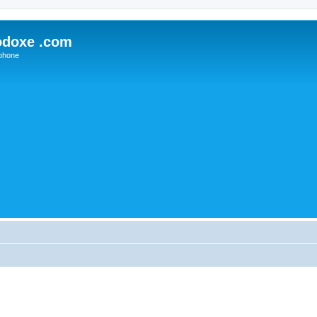
odoxe .com
phone