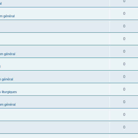
0
l
0
m général
0
0
0
m général
0
l
0
 général
0
 liturgiques
0
um général
0
0