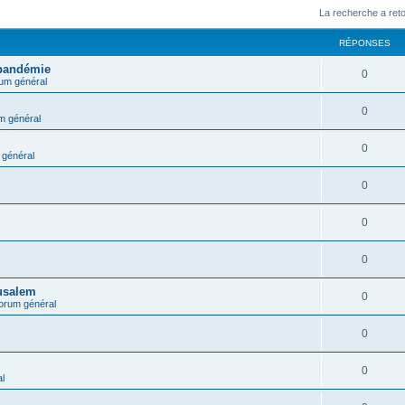
La recherche a ret
RÉPONSES
 pandémie
0
um général
0
m général
0
général
0
0
0
rusalem
0
orum général
0
0
l