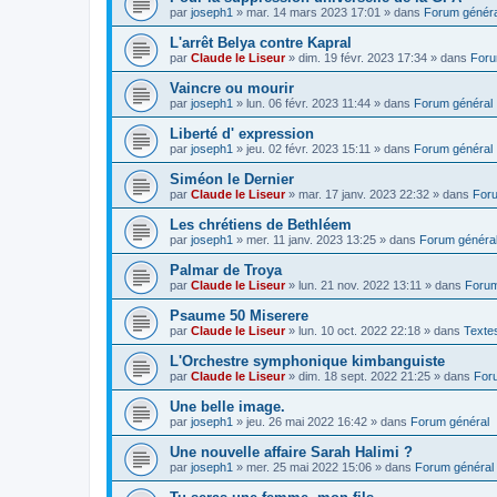
par
joseph1
»
mar. 14 mars 2023 17:01
» dans
Forum généra
L'arrêt Belya contre Kapral
par
Claude le Liseur
»
dim. 19 févr. 2023 17:34
» dans
Foru
Vaincre ou mourir
par
joseph1
»
lun. 06 févr. 2023 11:44
» dans
Forum général
Liberté d' expression
par
joseph1
»
jeu. 02 févr. 2023 15:11
» dans
Forum général
Siméon le Dernier
par
Claude le Liseur
»
mar. 17 janv. 2023 22:32
» dans
Foru
Les chrétiens de Bethléem
par
joseph1
»
mer. 11 janv. 2023 13:25
» dans
Forum généra
Palmar de Troya
par
Claude le Liseur
»
lun. 21 nov. 2022 13:11
» dans
Forum
Psaume 50 Miserere
par
Claude le Liseur
»
lun. 10 oct. 2022 22:18
» dans
Textes
L'Orchestre symphonique kimbanguiste
par
Claude le Liseur
»
dim. 18 sept. 2022 21:25
» dans
For
Une belle image.
par
joseph1
»
jeu. 26 mai 2022 16:42
» dans
Forum général
Une nouvelle affaire Sarah Halimi ?
par
joseph1
»
mer. 25 mai 2022 15:06
» dans
Forum général