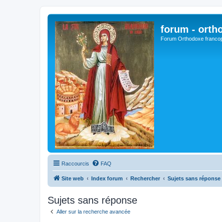
forum - orth
Forum Orthodoxe franco
Raccourcis
FAQ
Site web
Index forum
Rechercher
Sujets sans réponse
Sujets sans réponse
Aller sur la recherche avancée