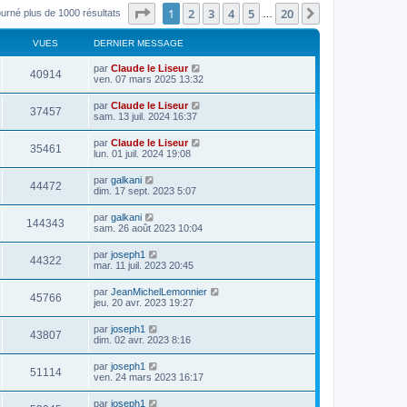
Page
1
sur
20
1
2
3
4
5
20
Suivant
ourné plus de 1000 résultats
…
VUES
DERNIER MESSAGE
par
Claude le Liseur
40914
ven. 07 mars 2025 13:32
par
Claude le Liseur
37457
sam. 13 juil. 2024 16:37
par
Claude le Liseur
35461
lun. 01 juil. 2024 19:08
par
galkani
44472
dim. 17 sept. 2023 5:07
par
galkani
144343
sam. 26 août 2023 10:04
par
joseph1
44322
mar. 11 juil. 2023 20:45
par
JeanMichelLemonnier
45766
jeu. 20 avr. 2023 19:27
par
joseph1
43807
dim. 02 avr. 2023 8:16
par
joseph1
51114
ven. 24 mars 2023 16:17
par
joseph1