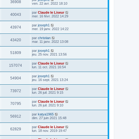
36908
ven. 22 avr. 2022 18:10
par
Claude le Liseur
40043
mer. 16 févr. 2022 14:29
par
joseph1
43974
mer. 19 janv. 2022 14:22
par
christian
43420
mar. 11 janv. 2022 13:08
par
joseph1
51809
jeu. 25 nov. 2021 13:56
par
Claude le Liseur
157074
lun. 11 oct. 2021 16:54
par
joseph1
54904
jeu. 16 sept. 2021 13:24
par
Claude le Liseur
73972
lun. 26 juil. 2021 9:15
par
Claude le Liseur
70795
lun. 26 juil. 2021 9:10
par
katya1965
56912
dim. 27 juin 2021 15:48
par
Claude le Liseur
62829
lun. 18 nov. 2019 19:47