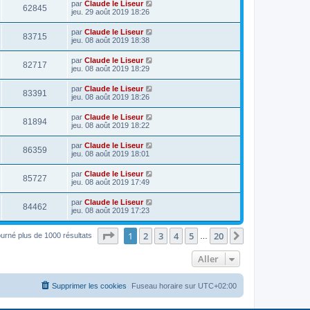
par
Claude le Liseur
62845
jeu. 29 août 2019 18:26
par
Claude le Liseur
83715
jeu. 08 août 2019 18:38
par
Claude le Liseur
82717
jeu. 08 août 2019 18:29
par
Claude le Liseur
83391
jeu. 08 août 2019 18:26
par
Claude le Liseur
81894
jeu. 08 août 2019 18:22
par
Claude le Liseur
86359
jeu. 08 août 2019 18:01
par
Claude le Liseur
85727
jeu. 08 août 2019 17:49
par
Claude le Liseur
84462
jeu. 08 août 2019 17:23
Page
1
sur
20
1
2
3
4
5
20
Suivant
ourné plus de 1000 résultats
…
Aller
Supprimer les cookies
Fuseau horaire sur
UTC+02:00