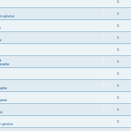
0
0
m général
0
l
0
l
0
a
0
graphie
0
0
aphie
0
aphie
0
al
0
 général