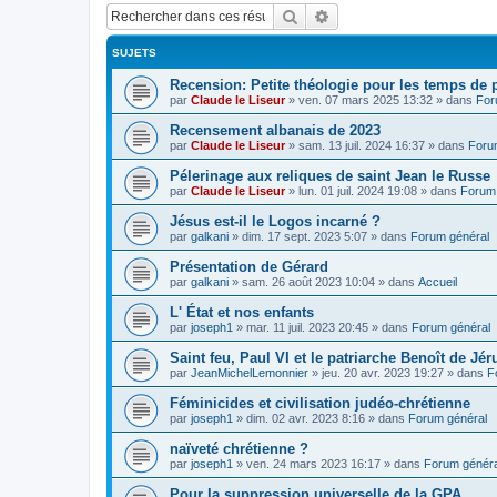
Rechercher
Recherche avancée
SUJETS
Recension: Petite théologie pour les temps de
par
Claude le Liseur
»
ven. 07 mars 2025 13:32
» dans
For
Recensement albanais de 2023
par
Claude le Liseur
»
sam. 13 juil. 2024 16:37
» dans
Foru
Pélerinage aux reliques de saint Jean le Russe
par
Claude le Liseur
»
lun. 01 juil. 2024 19:08
» dans
Forum 
Jésus est-il le Logos incarné ?
par
galkani
»
dim. 17 sept. 2023 5:07
» dans
Forum général
Présentation de Gérard
par
galkani
»
sam. 26 août 2023 10:04
» dans
Accueil
L' État et nos enfants
par
joseph1
»
mar. 11 juil. 2023 20:45
» dans
Forum général
Saint feu, Paul VI et le patriarche Benoît de Jé
par
JeanMichelLemonnier
»
jeu. 20 avr. 2023 19:27
» dans
F
Féminicides et civilisation judéo-chrétienne
par
joseph1
»
dim. 02 avr. 2023 8:16
» dans
Forum général
naïveté chrétienne ?
par
joseph1
»
ven. 24 mars 2023 16:17
» dans
Forum généra
Pour la suppression universelle de la GPA