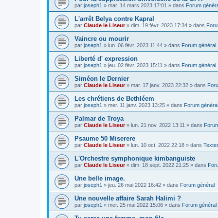
par
joseph1
»
mar. 14 mars 2023 17:01
» dans
Forum généra
L'arrêt Belya contre Kapral
par
Claude le Liseur
»
dim. 19 févr. 2023 17:34
» dans
Foru
Vaincre ou mourir
par
joseph1
»
lun. 06 févr. 2023 11:44
» dans
Forum général
Liberté d' expression
par
joseph1
»
jeu. 02 févr. 2023 15:11
» dans
Forum général
Siméon le Dernier
par
Claude le Liseur
»
mar. 17 janv. 2023 22:32
» dans
Foru
Les chrétiens de Bethléem
par
joseph1
»
mer. 11 janv. 2023 13:25
» dans
Forum généra
Palmar de Troya
par
Claude le Liseur
»
lun. 21 nov. 2022 13:11
» dans
Forum
Psaume 50 Miserere
par
Claude le Liseur
»
lun. 10 oct. 2022 22:18
» dans
Textes
L'Orchestre symphonique kimbanguiste
par
Claude le Liseur
»
dim. 18 sept. 2022 21:25
» dans
For
Une belle image.
par
joseph1
»
jeu. 26 mai 2022 16:42
» dans
Forum général
Une nouvelle affaire Sarah Halimi ?
par
joseph1
»
mer. 25 mai 2022 15:06
» dans
Forum général