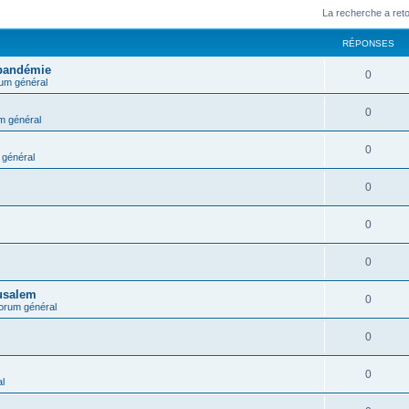
La recherche a ret
RÉPONSES
 pandémie
0
um général
0
m général
0
général
0
0
0
rusalem
0
orum général
0
0
l