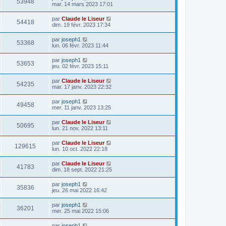
53948
mar. 14 mars 2023 17:01
par
Claude le Liseur
54418
dim. 19 févr. 2023 17:34
par
joseph1
53368
lun. 06 févr. 2023 11:44
par
joseph1
53653
jeu. 02 févr. 2023 15:11
par
Claude le Liseur
54235
mar. 17 janv. 2023 22:32
par
joseph1
49458
mer. 11 janv. 2023 13:25
par
Claude le Liseur
50695
lun. 21 nov. 2022 13:11
par
Claude le Liseur
129615
lun. 10 oct. 2022 22:18
par
Claude le Liseur
41783
dim. 18 sept. 2022 21:25
par
joseph1
35836
jeu. 26 mai 2022 16:42
par
joseph1
36201
mer. 25 mai 2022 15:06
par
joseph1