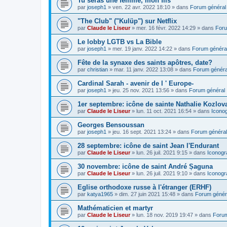
Tu seras une femme, mon fils
par
joseph1
»
ven. 22 avr. 2022 18:10
» dans
Forum général
"The Club" ("Kulüp") sur Netflix
par
Claude le Liseur
»
mer. 16 févr. 2022 14:29
» dans
Foru
Le lobby LGTB vs La Bible
par
joseph1
»
mer. 19 janv. 2022 14:22
» dans
Forum généra
Fête de la synaxe des saints apôtres, date?
par
christian
»
mar. 11 janv. 2022 13:08
» dans
Forum généra
Cardinal Sarah - avenir de l ' Europe-
par
joseph1
»
jeu. 25 nov. 2021 13:56
» dans
Forum général
1er septembre: icône de sainte Nathalie Kozlov
par
Claude le Liseur
»
lun. 11 oct. 2021 16:54
» dans
Icono
Georges Bensoussan
par
joseph1
»
jeu. 16 sept. 2021 13:24
» dans
Forum général
28 septembre: icône de saint Jean l'Endurant
par
Claude le Liseur
»
lun. 26 juil. 2021 9:15
» dans
Iconogr
30 novembre: icône de saint André Șaguna
par
Claude le Liseur
»
lun. 26 juil. 2021 9:10
» dans
Iconogr
Eglise orthodoxe russe à l'étranger (ERHF)
par
katya1965
»
dim. 27 juin 2021 15:48
» dans
Forum génér
Mathématicien et martyr
par
Claude le Liseur
»
lun. 18 nov. 2019 19:47
» dans
Forum