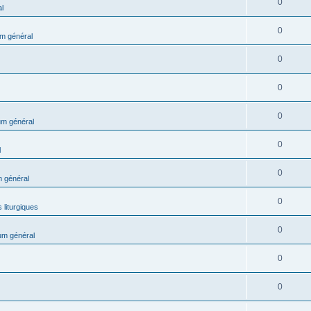
0
l
0
m général
0
0
0
m général
0
l
0
 général
0
 liturgiques
0
um général
0
0