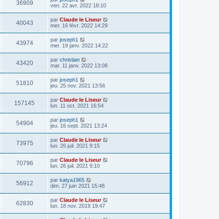
36909
ven. 22 avr. 2022 18:10
par
Claude le Liseur
40043
mer. 16 févr. 2022 14:29
par
joseph1
43974
mer. 19 janv. 2022 14:22
par
christian
43420
mar. 11 janv. 2022 13:08
par
joseph1
51810
jeu. 25 nov. 2021 13:56
par
Claude le Liseur
157145
lun. 11 oct. 2021 16:54
par
joseph1
54904
jeu. 16 sept. 2021 13:24
par
Claude le Liseur
73975
lun. 26 juil. 2021 9:15
par
Claude le Liseur
70796
lun. 26 juil. 2021 9:10
par
katya1965
56912
dim. 27 juin 2021 15:48
par
Claude le Liseur
62830
lun. 18 nov. 2019 19:47