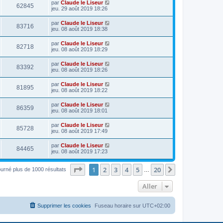
par
Claude le Liseur
62845
jeu. 29 août 2019 18:26
par
Claude le Liseur
83716
jeu. 08 août 2019 18:38
par
Claude le Liseur
82718
jeu. 08 août 2019 18:29
par
Claude le Liseur
83392
jeu. 08 août 2019 18:26
par
Claude le Liseur
81895
jeu. 08 août 2019 18:22
par
Claude le Liseur
86359
jeu. 08 août 2019 18:01
par
Claude le Liseur
85728
jeu. 08 août 2019 17:49
par
Claude le Liseur
84465
jeu. 08 août 2019 17:23
Page
1
sur
20
1
2
3
4
5
20
Suivant
ourné plus de 1000 résultats
…
Aller
Supprimer les cookies
Fuseau horaire sur
UTC+02:00