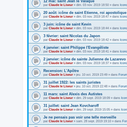
12 mai: saint Jean le Valaque
par
Claude le Liseur
»
dim. 03 nov. 2019 18:50
» dans
Icon
20 août: icône de saint Etienne, roi apostoliqu
par
Claude le Liseur
»
dim. 03 nov. 2019 18:47
» dans
Icon
3 juin: icône de saint Kevin
par
Claude le Liseur
»
dim. 03 nov. 2019 18:44
» dans
Icon
3 février: saint Nicolas du Japon
par
Claude le Liseur
»
dim. 03 nov. 2019 18:42
» dans
Icon
4 janvier: saint Philippe l'Evangéliste
par
Claude le Liseur
»
dim. 03 nov. 2019 18:41
» dans
Icon
2 janvier: icône de sainte Julienne de Lazarevo
par
Claude le Liseur
»
dim. 03 nov. 2019 18:37
» dans
Icon
Recension: L'Apôtre
par
Claude le Liseur
»
jeu. 10 oct. 2019 23:49
» dans
Forum
31 juillet 1922: les saints juristes
par
Claude le Liseur
»
jeu. 10 oct. 2019 22:48
» dans
Forum
11 mars: saint Alexis des Autistes
par
Claude le Liseur
»
dim. 29 sept. 2019 18:09
» dans
Icon
31 juillet: saint Jean Kovcharoff
par
Claude le Liseur
»
dim. 29 sept. 2019 15:05
» dans
Icon
Je ne pensais pas voir une telle merveille
par
Claude le Liseur
»
sam. 28 sept. 2019 19:10
» dans
For