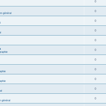
0
0
m général
0
l
0
l
0
a
0
graphie
0
0
aphie
0
aphie
0
al
0
 général