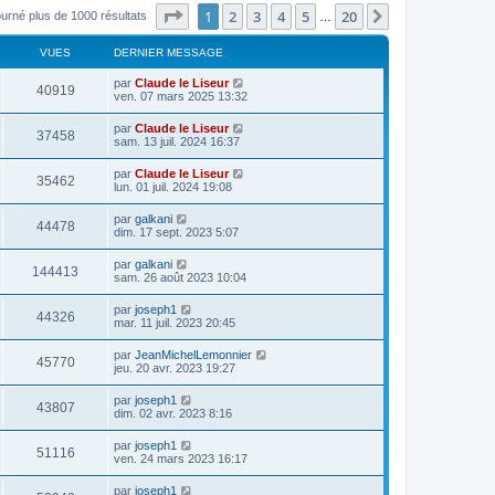
Page
1
sur
20
1
2
3
4
5
20
Suivant
ourné plus de 1000 résultats
…
VUES
DERNIER MESSAGE
par
Claude le Liseur
40919
ven. 07 mars 2025 13:32
par
Claude le Liseur
37458
sam. 13 juil. 2024 16:37
par
Claude le Liseur
35462
lun. 01 juil. 2024 19:08
par
galkani
44478
dim. 17 sept. 2023 5:07
par
galkani
144413
sam. 26 août 2023 10:04
par
joseph1
44326
mar. 11 juil. 2023 20:45
par
JeanMichelLemonnier
45770
jeu. 20 avr. 2023 19:27
par
joseph1
43807
dim. 02 avr. 2023 8:16
par
joseph1
51116
ven. 24 mars 2023 16:17
par
joseph1