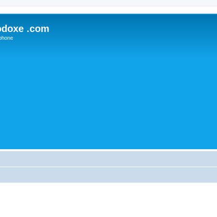
odoxe .com
phone