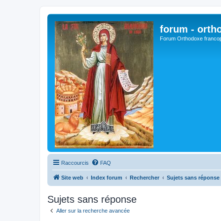
forum - orth
Forum Orthodoxe franco
Raccourcis
FAQ
Site web
Index forum
Rechercher
Sujets sans réponse
Sujets sans réponse
Aller sur la recherche avancée