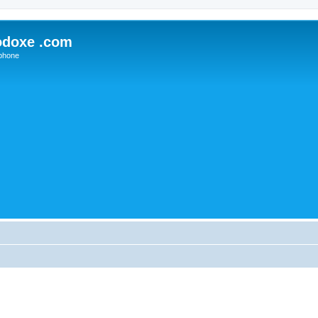
odoxe .com
phone