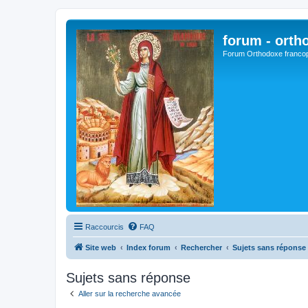
forum - orth
Forum Orthodoxe franco
Raccourcis
FAQ
Site web
Index forum
Rechercher
Sujets sans réponse
Sujets sans réponse
Aller sur la recherche avancée