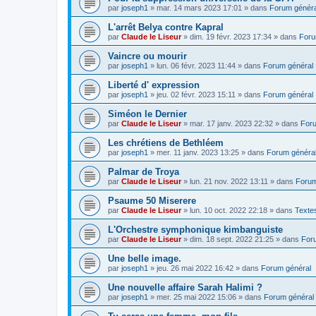
par
joseph1
»
mar. 14 mars 2023 17:01
» dans
Forum généra
L'arrêt Belya contre Kapral
par
Claude le Liseur
»
dim. 19 févr. 2023 17:34
» dans
Foru
Vaincre ou mourir
par
joseph1
»
lun. 06 févr. 2023 11:44
» dans
Forum général
Liberté d' expression
par
joseph1
»
jeu. 02 févr. 2023 15:11
» dans
Forum général
Siméon le Dernier
par
Claude le Liseur
»
mar. 17 janv. 2023 22:32
» dans
Foru
Les chrétiens de Bethléem
par
joseph1
»
mer. 11 janv. 2023 13:25
» dans
Forum généra
Palmar de Troya
par
Claude le Liseur
»
lun. 21 nov. 2022 13:11
» dans
Forum
Psaume 50 Miserere
par
Claude le Liseur
»
lun. 10 oct. 2022 22:18
» dans
Textes
L'Orchestre symphonique kimbanguiste
par
Claude le Liseur
»
dim. 18 sept. 2022 21:25
» dans
For
Une belle image.
par
joseph1
»
jeu. 26 mai 2022 16:42
» dans
Forum général
Une nouvelle affaire Sarah Halimi ?
par
joseph1
»
mer. 25 mai 2022 15:06
» dans
Forum général