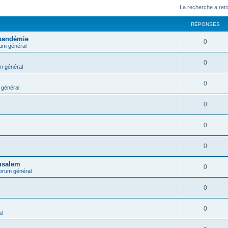
La recherche a ret
RÉPONSES
 pandémie
0
um général
0
m général
0
général
0
0
0
rusalem
0
orum général
0
0
l