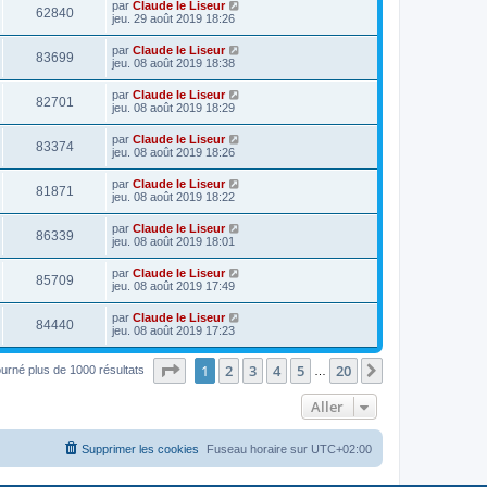
par
Claude le Liseur
62840
jeu. 29 août 2019 18:26
par
Claude le Liseur
83699
jeu. 08 août 2019 18:38
par
Claude le Liseur
82701
jeu. 08 août 2019 18:29
par
Claude le Liseur
83374
jeu. 08 août 2019 18:26
par
Claude le Liseur
81871
jeu. 08 août 2019 18:22
par
Claude le Liseur
86339
jeu. 08 août 2019 18:01
par
Claude le Liseur
85709
jeu. 08 août 2019 17:49
par
Claude le Liseur
84440
jeu. 08 août 2019 17:23
Page
1
sur
20
1
2
3
4
5
20
Suivant
ourné plus de 1000 résultats
…
Aller
Supprimer les cookies
Fuseau horaire sur
UTC+02:00