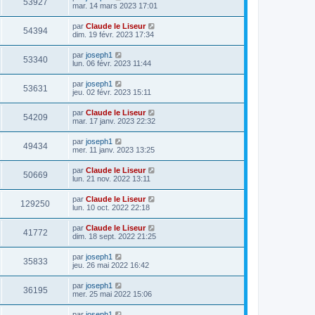
53927
mar. 14 mars 2023 17:01
par
Claude le Liseur
54394
dim. 19 févr. 2023 17:34
par
joseph1
53340
lun. 06 févr. 2023 11:44
par
joseph1
53631
jeu. 02 févr. 2023 15:11
par
Claude le Liseur
54209
mar. 17 janv. 2023 22:32
par
joseph1
49434
mer. 11 janv. 2023 13:25
par
Claude le Liseur
50669
lun. 21 nov. 2022 13:11
par
Claude le Liseur
129250
lun. 10 oct. 2022 22:18
par
Claude le Liseur
41772
dim. 18 sept. 2022 21:25
par
joseph1
35833
jeu. 26 mai 2022 16:42
par
joseph1
36195
mer. 25 mai 2022 15:06
par
joseph1