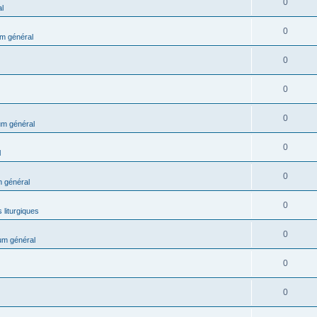
0
l
0
m général
0
0
0
m général
0
l
0
 général
0
 liturgiques
0
um général
0
0