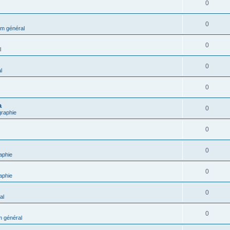
0
0
m général
0
l
0
l
0
a
0
graphie
0
0
aphie
0
aphie
0
al
0
 général