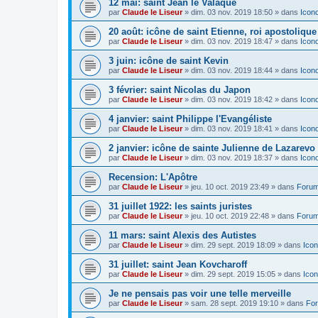
12 mai: saint Jean le Valaque
par
Claude le Liseur
»
dim. 03 nov. 2019 18:50
» dans
Icon
20 août: icône de saint Etienne, roi apostoliqu
par
Claude le Liseur
»
dim. 03 nov. 2019 18:47
» dans
Icon
3 juin: icône de saint Kevin
par
Claude le Liseur
»
dim. 03 nov. 2019 18:44
» dans
Icon
3 février: saint Nicolas du Japon
par
Claude le Liseur
»
dim. 03 nov. 2019 18:42
» dans
Icon
4 janvier: saint Philippe l'Evangéliste
par
Claude le Liseur
»
dim. 03 nov. 2019 18:41
» dans
Icon
2 janvier: icône de sainte Julienne de Lazarevo
par
Claude le Liseur
»
dim. 03 nov. 2019 18:37
» dans
Icon
Recension: L'Apôtre
par
Claude le Liseur
»
jeu. 10 oct. 2019 23:49
» dans
Forum
31 juillet 1922: les saints juristes
par
Claude le Liseur
»
jeu. 10 oct. 2019 22:48
» dans
Forum
11 mars: saint Alexis des Autistes
par
Claude le Liseur
»
dim. 29 sept. 2019 18:09
» dans
Icon
31 juillet: saint Jean Kovcharoff
par
Claude le Liseur
»
dim. 29 sept. 2019 15:05
» dans
Icon
Je ne pensais pas voir une telle merveille
par
Claude le Liseur
»
sam. 28 sept. 2019 19:10
» dans
For