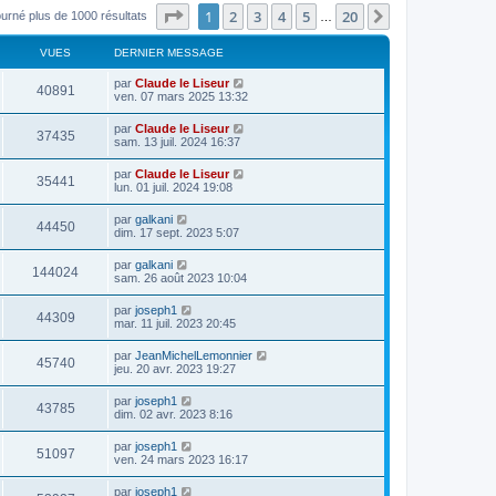
Page
1
sur
20
1
2
3
4
5
20
Suivant
ourné plus de 1000 résultats
…
VUES
DERNIER MESSAGE
par
Claude le Liseur
40891
ven. 07 mars 2025 13:32
par
Claude le Liseur
37435
sam. 13 juil. 2024 16:37
par
Claude le Liseur
35441
lun. 01 juil. 2024 19:08
par
galkani
44450
dim. 17 sept. 2023 5:07
par
galkani
144024
sam. 26 août 2023 10:04
par
joseph1
44309
mar. 11 juil. 2023 20:45
par
JeanMichelLemonnier
45740
jeu. 20 avr. 2023 19:27
par
joseph1
43785
dim. 02 avr. 2023 8:16
par
joseph1
51097
ven. 24 mars 2023 16:17
par
joseph1