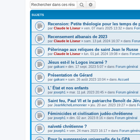
Rechercher
Recherche avancée
SUJETS
Recension: Petite théologie pour les temps de
par
Claude le Liseur
»
ven. 07 mars 2025 13:32
» dans
For
Recensement albanais de 2023
par
Claude le Liseur
»
sam. 13 juil. 2024 16:37
» dans
Foru
Pélerinage aux reliques de saint Jean le Russe
par
Claude le Liseur
»
lun. 01 juil. 2024 19:08
» dans
Forum 
Jésus est-il le Logos incarné ?
par
galkani
»
dim. 17 sept. 2023 5:07
» dans
Forum général
Présentation de Gérard
par
galkani
»
sam. 26 août 2023 10:04
» dans
Accueil
L' État et nos enfants
par
joseph1
»
mar. 11 juil. 2023 20:45
» dans
Forum général
Saint feu, Paul VI et le patriarche Benoît de Jé
par
JeanMichelLemonnier
»
jeu. 20 avr. 2023 19:27
» dans
F
Féminicides et civilisation judéo-chrétienne
par
joseph1
»
dim. 02 avr. 2023 8:16
» dans
Forum général
naïveté chrétienne ?
par
joseph1
»
ven. 24 mars 2023 16:17
» dans
Forum généra
Pour la suppression universelle de la GPA