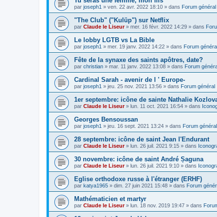
Tu seras une femme, mon fils
par
joseph1
»
ven. 22 avr. 2022 18:10
» dans
Forum général
"The Club" ("Kulüp") sur Netflix
par
Claude le Liseur
»
mer. 16 févr. 2022 14:29
» dans
Foru
Le lobby LGTB vs La Bible
par
joseph1
»
mer. 19 janv. 2022 14:22
» dans
Forum généra
Fête de la synaxe des saints apôtres, date?
par
christian
»
mar. 11 janv. 2022 13:08
» dans
Forum généra
Cardinal Sarah - avenir de l ' Europe-
par
joseph1
»
jeu. 25 nov. 2021 13:56
» dans
Forum général
1er septembre: icône de sainte Nathalie Kozlov
par
Claude le Liseur
»
lun. 11 oct. 2021 16:54
» dans
Icono
Georges Bensoussan
par
joseph1
»
jeu. 16 sept. 2021 13:24
» dans
Forum général
28 septembre: icône de saint Jean l'Endurant
par
Claude le Liseur
»
lun. 26 juil. 2021 9:15
» dans
Iconogr
30 novembre: icône de saint André Șaguna
par
Claude le Liseur
»
lun. 26 juil. 2021 9:10
» dans
Iconogr
Eglise orthodoxe russe à l'étranger (ERHF)
par
katya1965
»
dim. 27 juin 2021 15:48
» dans
Forum génér
Mathématicien et martyr
par
Claude le Liseur
»
lun. 18 nov. 2019 19:47
» dans
Forum