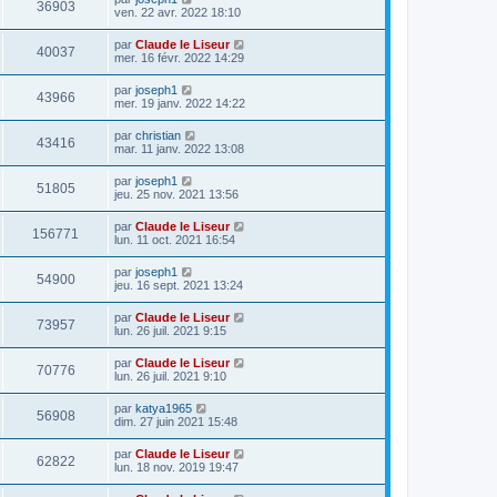
36903
ven. 22 avr. 2022 18:10
par
Claude le Liseur
40037
mer. 16 févr. 2022 14:29
par
joseph1
43966
mer. 19 janv. 2022 14:22
par
christian
43416
mar. 11 janv. 2022 13:08
par
joseph1
51805
jeu. 25 nov. 2021 13:56
par
Claude le Liseur
156771
lun. 11 oct. 2021 16:54
par
joseph1
54900
jeu. 16 sept. 2021 13:24
par
Claude le Liseur
73957
lun. 26 juil. 2021 9:15
par
Claude le Liseur
70776
lun. 26 juil. 2021 9:10
par
katya1965
56908
dim. 27 juin 2021 15:48
par
Claude le Liseur
62822
lun. 18 nov. 2019 19:47