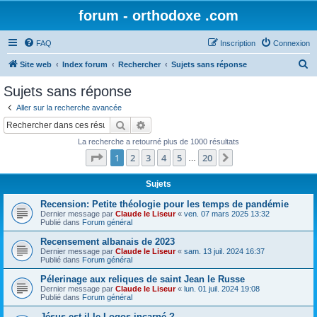
forum - orthodoxe .com
FAQ
Inscription
Connexion
R
Site web
Index forum
Rechercher
Sujets sans réponse
e
Sujets sans réponse
c
Aller sur la recherche avancée
h
Rechercher
Recherche avancée
e
La recherche a retourné plus de 1000 résultats
r
Page
1
sur
20
1
2
3
4
5
20
Suivant
…
c
h
Sujets
e
Recension: Petite théologie pour les temps de pandémie
Dernier message par
Claude le Liseur
«
ven. 07 mars 2025 13:32
r
Publié dans
Forum général
Recensement albanais de 2023
Dernier message par
Claude le Liseur
«
sam. 13 juil. 2024 16:37
Publié dans
Forum général
Pélerinage aux reliques de saint Jean le Russe
Dernier message par
Claude le Liseur
«
lun. 01 juil. 2024 19:08
Publié dans
Forum général
Jésus est-il le Logos incarné ?