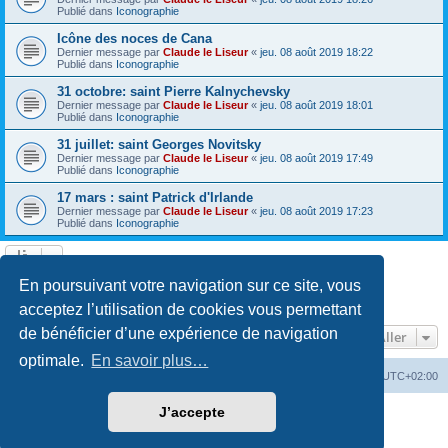
Publié dans
Iconographie
Icône des noces de Cana
Dernier message par
Claude le Liseur
«
jeu. 08 août 2019 18:22
Publié dans
Iconographie
31 octobre: saint Pierre Kalnychevsky
Dernier message par
Claude le Liseur
«
jeu. 08 août 2019 18:01
Publié dans
Iconographie
31 juillet: saint Georges Novitsky
Dernier message par
Claude le Liseur
«
jeu. 08 août 2019 17:49
Publié dans
Iconographie
17 mars : saint Patrick d'Irlande
Dernier message par
Claude le Liseur
«
jeu. 08 août 2019 17:23
Publié dans
Iconographie
La recherche a retourné plus de 1000 résultats
En poursuivant votre navigation sur ce site, vous
Page
1
sur
20
1
2
3
4
5
20
Suivant
…
acceptez l’utilisation de cookies vous permettant
de bénéficier d’une expérience de navigation
Aller
optimale.
En savoir plus…
Site web
Index forum
Fuseau horaire sur
UTC+02:00
J’accepte
Développé par
phpBB
® Forum Software © phpBB Limited
Traduction française officielle
©
Qiaeru
Confidentialité
|
Conditions