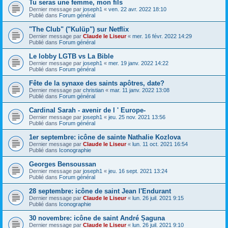
Tu seras une femme, mon fils
Dernier message par
joseph1
«
ven. 22 avr. 2022 18:10
Publié dans
Forum général
"The Club" ("Kulüp") sur Netflix
Dernier message par
Claude le Liseur
«
mer. 16 févr. 2022 14:29
Publié dans
Forum général
Le lobby LGTB vs La Bible
Dernier message par
joseph1
«
mer. 19 janv. 2022 14:22
Publié dans
Forum général
Fête de la synaxe des saints apôtres, date?
Dernier message par
christian
«
mar. 11 janv. 2022 13:08
Publié dans
Forum général
Cardinal Sarah - avenir de l ' Europe-
Dernier message par
joseph1
«
jeu. 25 nov. 2021 13:56
Publié dans
Forum général
1er septembre: icône de sainte Nathalie Kozlova
Dernier message par
Claude le Liseur
«
lun. 11 oct. 2021 16:54
Publié dans
Iconographie
Georges Bensoussan
Dernier message par
joseph1
«
jeu. 16 sept. 2021 13:24
Publié dans
Forum général
28 septembre: icône de saint Jean l'Endurant
Dernier message par
Claude le Liseur
«
lun. 26 juil. 2021 9:15
Publié dans
Iconographie
30 novembre: icône de saint André Șaguna
Dernier message par
Claude le Liseur
«
lun. 26 juil. 2021 9:10