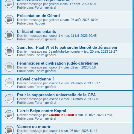
Dernier message par
galkani
«
dim. 17 sept. 2023 5:07
Publié dans
Forum général
Présentation de Gérard
Dernier message par
galkani
«
sam. 26 août 2023 10:04
Publié dans
Accueil
L' État et nos enfants
Dernier message par
joseph1
«
mar. 11 juil. 2023 20:45
Publié dans
Forum général
Saint feu, Paul VI et le patriarche Benoît de Jérusalem
Dernier message par
JeanMichelLemonnier
«
jeu. 20 avr. 2023 19:27
Publié dans
Forum général
Féminicides et civilisation judéo-chrétienne
Dernier message par
joseph1
«
dim. 02 avr. 2023 8:16
Publié dans
Forum général
naïveté chrétienne ?
Dernier message par
joseph1
«
ven. 24 mars 2023 16:17
Publié dans
Forum général
Pour la suppression universelle de la GPA
Dernier message par
joseph1
«
mar. 14 mars 2023 17:01
Publié dans
Forum général
L'arrêt Belya contre Kapral
Dernier message par
Claude le Liseur
«
dim. 19 févr. 2023 17:34
Publié dans
Forum général
Vaincre ou mourir
Dernier message par
joseph1
«
lun. 06 févr. 2023 11:44