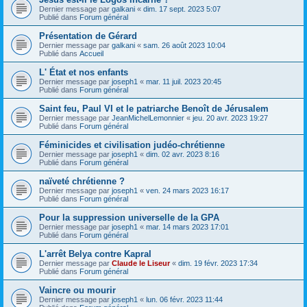
Dernier message par
galkani
«
dim. 17 sept. 2023 5:07
Publié dans
Forum général
Présentation de Gérard
Dernier message par
galkani
«
sam. 26 août 2023 10:04
Publié dans
Accueil
L' État et nos enfants
Dernier message par
joseph1
«
mar. 11 juil. 2023 20:45
Publié dans
Forum général
Saint feu, Paul VI et le patriarche Benoît de Jérusalem
Dernier message par
JeanMichelLemonnier
«
jeu. 20 avr. 2023 19:27
Publié dans
Forum général
Féminicides et civilisation judéo-chrétienne
Dernier message par
joseph1
«
dim. 02 avr. 2023 8:16
Publié dans
Forum général
naïveté chrétienne ?
Dernier message par
joseph1
«
ven. 24 mars 2023 16:17
Publié dans
Forum général
Pour la suppression universelle de la GPA
Dernier message par
joseph1
«
mar. 14 mars 2023 17:01
Publié dans
Forum général
L'arrêt Belya contre Kapral
Dernier message par
Claude le Liseur
«
dim. 19 févr. 2023 17:34
Publié dans
Forum général
Vaincre ou mourir
Dernier message par
joseph1
«
lun. 06 févr. 2023 11:44