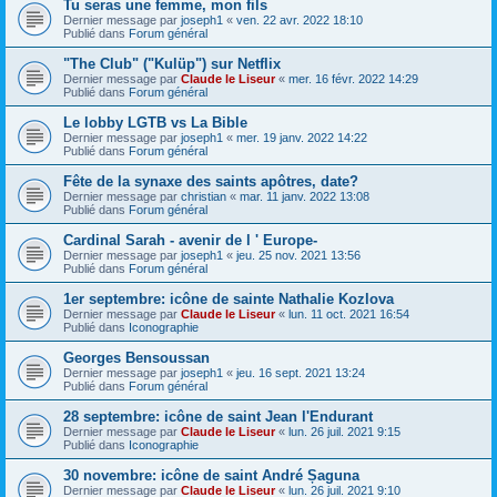
Tu seras une femme, mon fils
Dernier message par
joseph1
«
ven. 22 avr. 2022 18:10
Publié dans
Forum général
"The Club" ("Kulüp") sur Netflix
Dernier message par
Claude le Liseur
«
mer. 16 févr. 2022 14:29
Publié dans
Forum général
Le lobby LGTB vs La Bible
Dernier message par
joseph1
«
mer. 19 janv. 2022 14:22
Publié dans
Forum général
Fête de la synaxe des saints apôtres, date?
Dernier message par
christian
«
mar. 11 janv. 2022 13:08
Publié dans
Forum général
Cardinal Sarah - avenir de l ' Europe-
Dernier message par
joseph1
«
jeu. 25 nov. 2021 13:56
Publié dans
Forum général
1er septembre: icône de sainte Nathalie Kozlova
Dernier message par
Claude le Liseur
«
lun. 11 oct. 2021 16:54
Publié dans
Iconographie
Georges Bensoussan
Dernier message par
joseph1
«
jeu. 16 sept. 2021 13:24
Publié dans
Forum général
28 septembre: icône de saint Jean l'Endurant
Dernier message par
Claude le Liseur
«
lun. 26 juil. 2021 9:15
Publié dans
Iconographie
30 novembre: icône de saint André Șaguna
Dernier message par
Claude le Liseur
«
lun. 26 juil. 2021 9:10