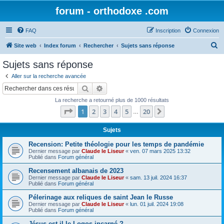
forum - orthodoxe .com
FAQ
Inscription
Connexion
R
Site web
Index forum
Rechercher
Sujets sans réponse
e
Sujets sans réponse
c
Aller sur la recherche avancée
h
Rechercher
Recherche avancée
e
La recherche a retourné plus de 1000 résultats
r
Page
1
sur
20
1
2
3
4
5
20
Suivant
…
c
h
Sujets
e
Recension: Petite théologie pour les temps de pandémie
Dernier message par
Claude le Liseur
«
ven. 07 mars 2025 13:32
r
Publié dans
Forum général
Recensement albanais de 2023
Dernier message par
Claude le Liseur
«
sam. 13 juil. 2024 16:37
Publié dans
Forum général
Pélerinage aux reliques de saint Jean le Russe
Dernier message par
Claude le Liseur
«
lun. 01 juil. 2024 19:08
Publié dans
Forum général
Jésus est-il le Logos incarné ?