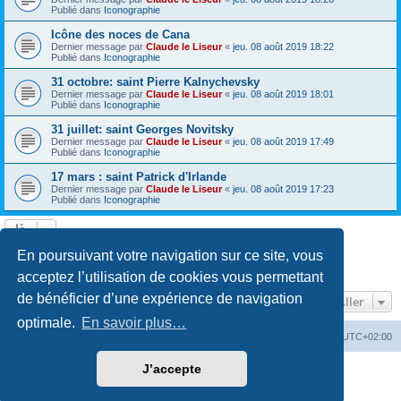
Publié dans
Iconographie
Icône des noces de Cana
Dernier message par
Claude le Liseur
«
jeu. 08 août 2019 18:22
Publié dans
Iconographie
31 octobre: saint Pierre Kalnychevsky
Dernier message par
Claude le Liseur
«
jeu. 08 août 2019 18:01
Publié dans
Iconographie
31 juillet: saint Georges Novitsky
Dernier message par
Claude le Liseur
«
jeu. 08 août 2019 17:49
Publié dans
Iconographie
17 mars : saint Patrick d'Irlande
Dernier message par
Claude le Liseur
«
jeu. 08 août 2019 17:23
Publié dans
Iconographie
La recherche a retourné plus de 1000 résultats
En poursuivant votre navigation sur ce site, vous
Page
1
sur
20
1
2
3
4
5
20
Suivant
…
acceptez l’utilisation de cookies vous permettant
de bénéficier d’une expérience de navigation
Aller
optimale.
En savoir plus…
Site web
Index forum
Fuseau horaire sur
UTC+02:00
J’accepte
Développé par
phpBB
® Forum Software © phpBB Limited
Traduction française officielle
©
Qiaeru
Confidentialité
|
Conditions