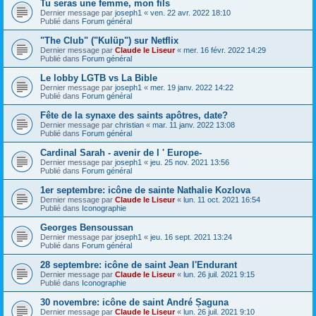
Tu seras une femme, mon fils
Dernier message par
joseph1
«
ven. 22 avr. 2022 18:10
Publié dans
Forum général
"The Club" ("Kulüp") sur Netflix
Dernier message par
Claude le Liseur
«
mer. 16 févr. 2022 14:29
Publié dans
Forum général
Le lobby LGTB vs La Bible
Dernier message par
joseph1
«
mer. 19 janv. 2022 14:22
Publié dans
Forum général
Fête de la synaxe des saints apôtres, date?
Dernier message par
christian
«
mar. 11 janv. 2022 13:08
Publié dans
Forum général
Cardinal Sarah - avenir de l ' Europe-
Dernier message par
joseph1
«
jeu. 25 nov. 2021 13:56
Publié dans
Forum général
1er septembre: icône de sainte Nathalie Kozlova
Dernier message par
Claude le Liseur
«
lun. 11 oct. 2021 16:54
Publié dans
Iconographie
Georges Bensoussan
Dernier message par
joseph1
«
jeu. 16 sept. 2021 13:24
Publié dans
Forum général
28 septembre: icône de saint Jean l'Endurant
Dernier message par
Claude le Liseur
«
lun. 26 juil. 2021 9:15
Publié dans
Iconographie
30 novembre: icône de saint André Șaguna
Dernier message par
Claude le Liseur
«
lun. 26 juil. 2021 9:10