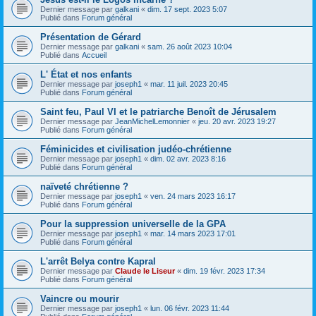
Dernier message par
galkani
«
dim. 17 sept. 2023 5:07
Publié dans
Forum général
Présentation de Gérard
Dernier message par
galkani
«
sam. 26 août 2023 10:04
Publié dans
Accueil
L' État et nos enfants
Dernier message par
joseph1
«
mar. 11 juil. 2023 20:45
Publié dans
Forum général
Saint feu, Paul VI et le patriarche Benoît de Jérusalem
Dernier message par
JeanMichelLemonnier
«
jeu. 20 avr. 2023 19:27
Publié dans
Forum général
Féminicides et civilisation judéo-chrétienne
Dernier message par
joseph1
«
dim. 02 avr. 2023 8:16
Publié dans
Forum général
naïveté chrétienne ?
Dernier message par
joseph1
«
ven. 24 mars 2023 16:17
Publié dans
Forum général
Pour la suppression universelle de la GPA
Dernier message par
joseph1
«
mar. 14 mars 2023 17:01
Publié dans
Forum général
L'arrêt Belya contre Kapral
Dernier message par
Claude le Liseur
«
dim. 19 févr. 2023 17:34
Publié dans
Forum général
Vaincre ou mourir
Dernier message par
joseph1
«
lun. 06 févr. 2023 11:44