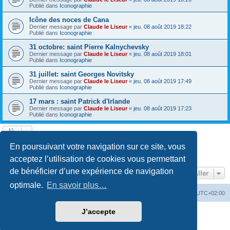
Publié dans
Iconographie
Icône des noces de Cana
Dernier message par
Claude le Liseur
«
jeu. 08 août 2019 18:22
Publié dans
Iconographie
31 octobre: saint Pierre Kalnychevsky
Dernier message par
Claude le Liseur
«
jeu. 08 août 2019 18:01
Publié dans
Iconographie
31 juillet: saint Georges Novitsky
Dernier message par
Claude le Liseur
«
jeu. 08 août 2019 17:49
Publié dans
Iconographie
17 mars : saint Patrick d'Irlande
Dernier message par
Claude le Liseur
«
jeu. 08 août 2019 17:23
Publié dans
Iconographie
La recherche a retourné plus de 1000 résultats
En poursuivant votre navigation sur ce site, vous
Page
1
sur
20
1
2
3
4
5
20
Suivant
…
acceptez l’utilisation de cookies vous permettant
de bénéficier d’une expérience de navigation
Aller
optimale.
En savoir plus…
Site web
Index forum
Fuseau horaire sur
UTC+02:00
J’accepte
Développé par
phpBB
® Forum Software © phpBB Limited
Traduction française officielle
©
Qiaeru
Confidentialité
|
Conditions