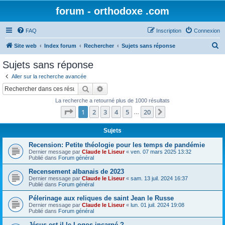
forum - orthodoxe .com
FAQ
Inscription
Connexion
R
Site web
Index forum
Rechercher
Sujets sans réponse
e
Sujets sans réponse
c
Aller sur la recherche avancée
h
Rechercher
Recherche avancée
e
La recherche a retourné plus de 1000 résultats
r
Page
1
sur
20
1
2
3
4
5
20
Suivant
…
c
h
Sujets
e
Recension: Petite théologie pour les temps de pandémie
Dernier message par
Claude le Liseur
«
ven. 07 mars 2025 13:32
r
Publié dans
Forum général
Recensement albanais de 2023
Dernier message par
Claude le Liseur
«
sam. 13 juil. 2024 16:37
Publié dans
Forum général
Pélerinage aux reliques de saint Jean le Russe
Dernier message par
Claude le Liseur
«
lun. 01 juil. 2024 19:08
Publié dans
Forum général
Jésus est-il le Logos incarné ?