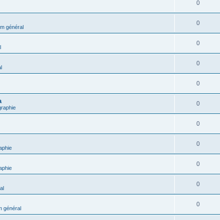
0
0
m général
0
l
0
l
0
a
0
graphie
0
0
aphie
0
aphie
0
al
0
 général