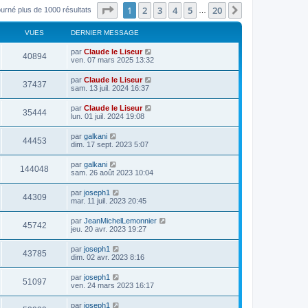
Page
1
sur
20
1
2
3
4
5
20
Suivant
ourné plus de 1000 résultats
…
VUES
DERNIER MESSAGE
par
Claude le Liseur
40894
ven. 07 mars 2025 13:32
par
Claude le Liseur
37437
sam. 13 juil. 2024 16:37
par
Claude le Liseur
35444
lun. 01 juil. 2024 19:08
par
galkani
44453
dim. 17 sept. 2023 5:07
par
galkani
144048
sam. 26 août 2023 10:04
par
joseph1
44309
mar. 11 juil. 2023 20:45
par
JeanMichelLemonnier
45742
jeu. 20 avr. 2023 19:27
par
joseph1
43785
dim. 02 avr. 2023 8:16
par
joseph1
51097
ven. 24 mars 2023 16:17
par
joseph1