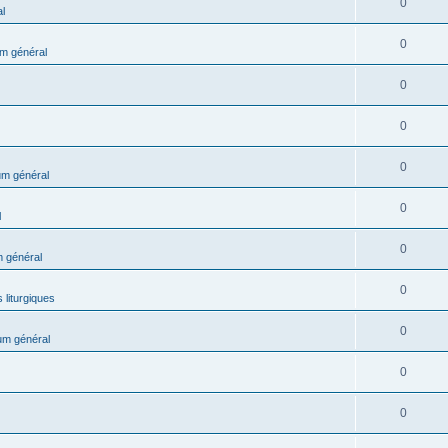
0
l
0
m général
0
0
0
m général
0
l
0
 général
0
 liturgiques
0
um général
0
0