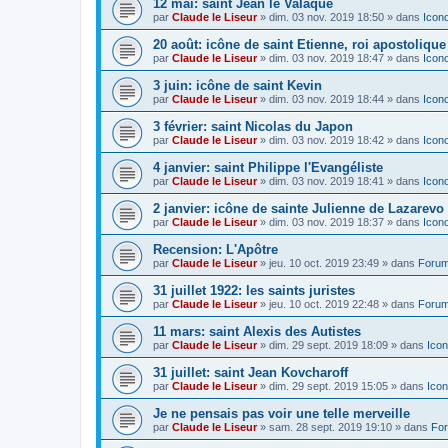
12 mai: saint Jean le Valaque
par
Claude le Liseur
»
dim. 03 nov. 2019 18:50
» dans
Icon
20 août: icône de saint Etienne, roi apostoliqu
par
Claude le Liseur
»
dim. 03 nov. 2019 18:47
» dans
Icon
3 juin: icône de saint Kevin
par
Claude le Liseur
»
dim. 03 nov. 2019 18:44
» dans
Icon
3 février: saint Nicolas du Japon
par
Claude le Liseur
»
dim. 03 nov. 2019 18:42
» dans
Icon
4 janvier: saint Philippe l'Evangéliste
par
Claude le Liseur
»
dim. 03 nov. 2019 18:41
» dans
Icon
2 janvier: icône de sainte Julienne de Lazarevo
par
Claude le Liseur
»
dim. 03 nov. 2019 18:37
» dans
Icon
Recension: L'Apôtre
par
Claude le Liseur
»
jeu. 10 oct. 2019 23:49
» dans
Forum
31 juillet 1922: les saints juristes
par
Claude le Liseur
»
jeu. 10 oct. 2019 22:48
» dans
Forum
11 mars: saint Alexis des Autistes
par
Claude le Liseur
»
dim. 29 sept. 2019 18:09
» dans
Icon
31 juillet: saint Jean Kovcharoff
par
Claude le Liseur
»
dim. 29 sept. 2019 15:05
» dans
Icon
Je ne pensais pas voir une telle merveille
par
Claude le Liseur
»
sam. 28 sept. 2019 19:10
» dans
For