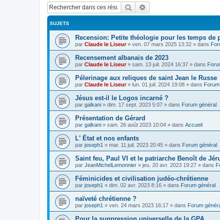
Rechercher
Recherche avancée
SUJETS
Recension: Petite théologie pour les temps de
par
Claude le Liseur
»
ven. 07 mars 2025 13:32
» dans
For
Recensement albanais de 2023
par
Claude le Liseur
»
sam. 13 juil. 2024 16:37
» dans
Foru
Pélerinage aux reliques de saint Jean le Russe
par
Claude le Liseur
»
lun. 01 juil. 2024 19:08
» dans
Forum 
Jésus est-il le Logos incarné ?
par
galkani
»
dim. 17 sept. 2023 5:07
» dans
Forum général
Présentation de Gérard
par
galkani
»
sam. 26 août 2023 10:04
» dans
Accueil
L' État et nos enfants
par
joseph1
»
mar. 11 juil. 2023 20:45
» dans
Forum général
Saint feu, Paul VI et le patriarche Benoît de Jé
par
JeanMichelLemonnier
»
jeu. 20 avr. 2023 19:27
» dans
F
Féminicides et civilisation judéo-chrétienne
par
joseph1
»
dim. 02 avr. 2023 8:16
» dans
Forum général
naïveté chrétienne ?
par
joseph1
»
ven. 24 mars 2023 16:17
» dans
Forum généra
Pour la suppression universelle de la GPA