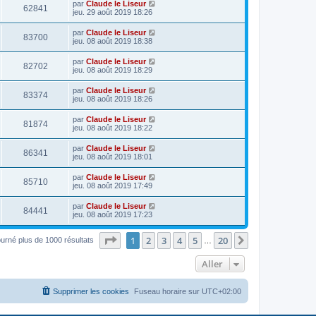
par
Claude le Liseur
62841
jeu. 29 août 2019 18:26
par
Claude le Liseur
83700
jeu. 08 août 2019 18:38
par
Claude le Liseur
82702
jeu. 08 août 2019 18:29
par
Claude le Liseur
83374
jeu. 08 août 2019 18:26
par
Claude le Liseur
81874
jeu. 08 août 2019 18:22
par
Claude le Liseur
86341
jeu. 08 août 2019 18:01
par
Claude le Liseur
85710
jeu. 08 août 2019 17:49
par
Claude le Liseur
84441
jeu. 08 août 2019 17:23
Page
1
sur
20
1
2
3
4
5
20
Suivant
ourné plus de 1000 résultats
…
Aller
Supprimer les cookies
Fuseau horaire sur
UTC+02:00