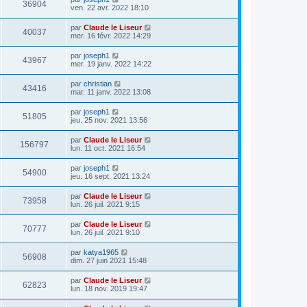
36904
ven. 22 avr. 2022 18:10
par
Claude le Liseur
40037
mer. 16 févr. 2022 14:29
par
joseph1
43967
mer. 19 janv. 2022 14:22
par
christian
43416
mar. 11 janv. 2022 13:08
par
joseph1
51805
jeu. 25 nov. 2021 13:56
par
Claude le Liseur
156797
lun. 11 oct. 2021 16:54
par
joseph1
54900
jeu. 16 sept. 2021 13:24
par
Claude le Liseur
73958
lun. 26 juil. 2021 9:15
par
Claude le Liseur
70777
lun. 26 juil. 2021 9:10
par
katya1965
56908
dim. 27 juin 2021 15:48
par
Claude le Liseur
62823
lun. 18 nov. 2019 19:47