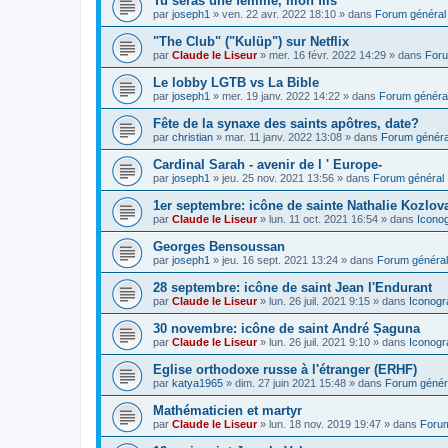
Tu seras une femme, mon fils
par
joseph1
»
ven. 22 avr. 2022 18:10
» dans
Forum général
"The Club" ("Kulüp") sur Netflix
par
Claude le Liseur
»
mer. 16 févr. 2022 14:29
» dans
Foru
Le lobby LGTB vs La Bible
par
joseph1
»
mer. 19 janv. 2022 14:22
» dans
Forum généra
Fête de la synaxe des saints apôtres, date?
par
christian
»
mar. 11 janv. 2022 13:08
» dans
Forum généra
Cardinal Sarah - avenir de l ' Europe-
par
joseph1
»
jeu. 25 nov. 2021 13:56
» dans
Forum général
1er septembre: icône de sainte Nathalie Kozlov
par
Claude le Liseur
»
lun. 11 oct. 2021 16:54
» dans
Icono
Georges Bensoussan
par
joseph1
»
jeu. 16 sept. 2021 13:24
» dans
Forum général
28 septembre: icône de saint Jean l'Endurant
par
Claude le Liseur
»
lun. 26 juil. 2021 9:15
» dans
Iconogr
30 novembre: icône de saint André Șaguna
par
Claude le Liseur
»
lun. 26 juil. 2021 9:10
» dans
Iconogr
Eglise orthodoxe russe à l'étranger (ERHF)
par
katya1965
»
dim. 27 juin 2021 15:48
» dans
Forum génér
Mathématicien et martyr
par
Claude le Liseur
»
lun. 18 nov. 2019 19:47
» dans
Forum