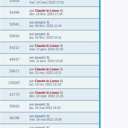
53929
mar. 14 mars 2023 17:01
par
Claude le Liseur
54396
dim. 19 févr. 2023 17:34
par
joseph1
53341
lun. 06 févr. 2023 11:44
par
joseph1
53634
jeu. 02 févr. 2023 15:11
par
Claude le Liseur
54212
mar. 17 janv. 2023 22:32
par
joseph1
49437
mer. 11 janv. 2023 13:25
par
Claude le Liseur
50671
lun. 21 nov. 2022 13:11
par
Claude le Liseur
129267
lun. 10 oct. 2022 22:18
par
Claude le Liseur
41773
dim. 18 sept. 2022 21:25
par
joseph1
35833
jeu. 26 mai 2022 16:42
par
joseph1
36198
mer. 25 mai 2022 15:06
par
joseph1