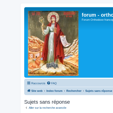
forum - orth
Forum Orthodoxe franco
Raccourcis
FAQ
Site web
Index forum
Rechercher
Sujets sans réponse
Sujets sans réponse
Aller sur la recherche avancée