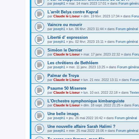
par
joseph1
»
mar. 14 mars 2023 17:01
» dans
Forum généra
L'arrêt Belya contre Kapral
par
Claude le Liseur
»
dim. 19 févr. 2023 17:34
» dans
Foru
Vaincre ou mourir
par
joseph1
»
lun. 06 févr. 2023 11:44
» dans
Forum général
Liberté d' expression
par
joseph1
»
jeu. 02 févr. 2023 15:11
» dans
Forum général
Siméon le Dernier
par
Claude le Liseur
»
mar. 17 janv. 2023 22:32
» dans
Foru
Les chrétiens de Bethléem
par
joseph1
»
mer. 11 janv. 2023 13:25
» dans
Forum généra
Palmar de Troya
par
Claude le Liseur
»
lun. 21 nov. 2022 13:11
» dans
Forum
Psaume 50 Miserere
par
Claude le Liseur
»
lun. 10 oct. 2022 22:18
» dans
Textes
L'Orchestre symphonique kimbanguiste
par
Claude le Liseur
»
dim. 18 sept. 2022 21:25
» dans
For
Une belle image.
par
joseph1
»
jeu. 26 mai 2022 16:42
» dans
Forum général
Une nouvelle affaire Sarah Halimi ?
par
joseph1
»
mer. 25 mai 2022 15:06
» dans
Forum général