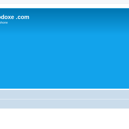
odoxe .com
phone