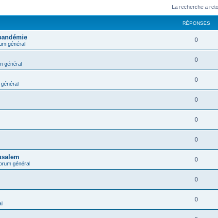
La recherche a ret
RÉPONSES
 pandémie
0
um général
0
m général
0
général
0
0
0
rusalem
0
orum général
0
0
l