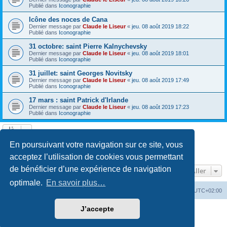
Publié dans
Iconographie
Icône des noces de Cana
Dernier message par
Claude le Liseur
«
jeu. 08 août 2019 18:22
Publié dans
Iconographie
31 octobre: saint Pierre Kalnychevsky
Dernier message par
Claude le Liseur
«
jeu. 08 août 2019 18:01
Publié dans
Iconographie
31 juillet: saint Georges Novitsky
Dernier message par
Claude le Liseur
«
jeu. 08 août 2019 17:49
Publié dans
Iconographie
17 mars : saint Patrick d'Irlande
Dernier message par
Claude le Liseur
«
jeu. 08 août 2019 17:23
Publié dans
Iconographie
La recherche a retourné plus de 1000 résultats
En poursuivant votre navigation sur ce site, vous
Page
1
sur
20
1
2
3
4
5
20
Suivant
…
acceptez l’utilisation de cookies vous permettant
de bénéficier d’une expérience de navigation
Aller
optimale.
En savoir plus…
Site web
Index forum
Fuseau horaire sur
UTC+02:00
J’accepte
Développé par
phpBB
® Forum Software © phpBB Limited
Traduction française officielle
©
Qiaeru
Confidentialité
|
Conditions