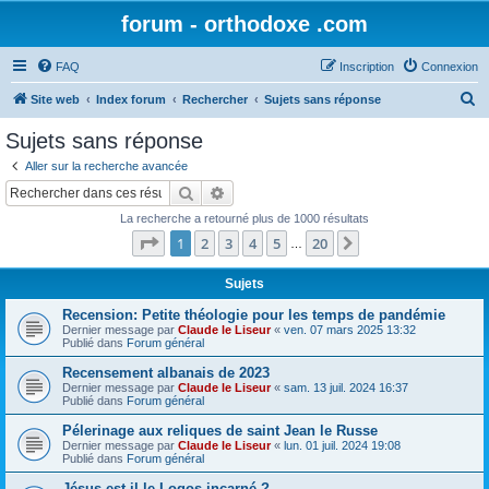
forum - orthodoxe .com
FAQ
Inscription
Connexion
R
Site web
Index forum
Rechercher
Sujets sans réponse
e
Sujets sans réponse
c
Aller sur la recherche avancée
h
Rechercher
Recherche avancée
e
La recherche a retourné plus de 1000 résultats
r
Page
1
sur
20
1
2
3
4
5
20
Suivant
…
c
h
Sujets
e
Recension: Petite théologie pour les temps de pandémie
Dernier message par
Claude le Liseur
«
ven. 07 mars 2025 13:32
r
Publié dans
Forum général
Recensement albanais de 2023
Dernier message par
Claude le Liseur
«
sam. 13 juil. 2024 16:37
Publié dans
Forum général
Pélerinage aux reliques de saint Jean le Russe
Dernier message par
Claude le Liseur
«
lun. 01 juil. 2024 19:08
Publié dans
Forum général
Jésus est-il le Logos incarné ?