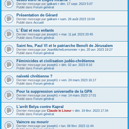
Dernier message par
galkani
«
dim. 17 sept. 2023 5:07
Publié dans
Forum général
Présentation de Gérard
Dernier message par
galkani
«
sam. 26 août 2023 10:04
Publié dans
Accueil
L' État et nos enfants
Dernier message par
joseph1
«
mar. 11 juil. 2023 20:45
Publié dans
Forum général
Saint feu, Paul VI et le patriarche Benoît de Jérusalem
Dernier message par
JeanMichelLemonnier
«
jeu. 20 avr. 2023 19:27
Publié dans
Forum général
Féminicides et civilisation judéo-chrétienne
Dernier message par
joseph1
«
dim. 02 avr. 2023 8:16
Publié dans
Forum général
naïveté chrétienne ?
Dernier message par
joseph1
«
ven. 24 mars 2023 16:17
Publié dans
Forum général
Pour la suppression universelle de la GPA
Dernier message par
joseph1
«
mar. 14 mars 2023 17:01
Publié dans
Forum général
L'arrêt Belya contre Kapral
Dernier message par
Claude le Liseur
«
dim. 19 févr. 2023 17:34
Publié dans
Forum général
Vaincre ou mourir
Dernier message par
joseph1
«
lun. 06 févr. 2023 11:44