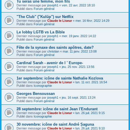
Tu seras une femme, mon fils
Dernier message par
joseph1
«
ven. 22 avr. 2022 18:10
Publié dans
Forum général
"The Club" ("Kulüp") sur Netflix
Dernier message par
Claude le Liseur
«
mer. 16 févr. 2022 14:29
Publié dans
Forum général
Le lobby LGTB vs La Bible
Dernier message par
joseph1
«
mer. 19 janv. 2022 14:22
Publié dans
Forum général
Fête de la synaxe des saints apôtres, date?
Dernier message par
christian
«
mar. 11 janv. 2022 13:08
Publié dans
Forum général
Cardinal Sarah - avenir de l ' Europe-
Dernier message par
joseph1
«
jeu. 25 nov. 2021 13:56
Publié dans
Forum général
1er septembre: icône de sainte Nathalie Kozlova
Dernier message par
Claude le Liseur
«
lun. 11 oct. 2021 16:54
Publié dans
Iconographie
Georges Bensoussan
Dernier message par
joseph1
«
jeu. 16 sept. 2021 13:24
Publié dans
Forum général
28 septembre: icône de saint Jean l'Endurant
Dernier message par
Claude le Liseur
«
lun. 26 juil. 2021 9:15
Publié dans
Iconographie
30 novembre: icône de saint André Șaguna
Dernier message par
Claude le Liseur
«
lun. 26 juil. 2021 9:10