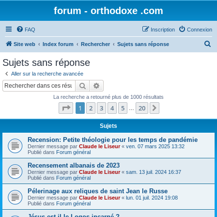
forum - orthodoxe .com
FAQ
Inscription
Connexion
R
Site web
Index forum
Rechercher
Sujets sans réponse
e
Sujets sans réponse
c
Aller sur la recherche avancée
h
Rechercher
Recherche avancée
e
La recherche a retourné plus de 1000 résultats
r
Page
1
sur
20
1
2
3
4
5
20
Suivant
…
c
h
Sujets
e
Recension: Petite théologie pour les temps de pandémie
Dernier message par
Claude le Liseur
«
ven. 07 mars 2025 13:32
r
Publié dans
Forum général
Recensement albanais de 2023
Dernier message par
Claude le Liseur
«
sam. 13 juil. 2024 16:37
Publié dans
Forum général
Pélerinage aux reliques de saint Jean le Russe
Dernier message par
Claude le Liseur
«
lun. 01 juil. 2024 19:08
Publié dans
Forum général
Jésus est-il le Logos incarné ?