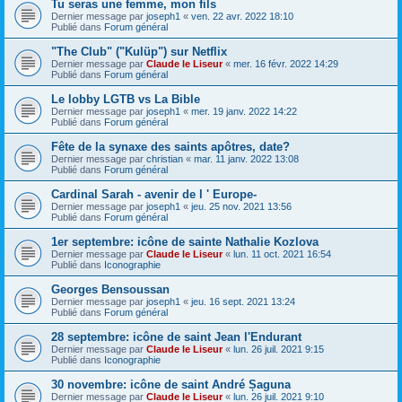
Tu seras une femme, mon fils
Dernier message par
joseph1
«
ven. 22 avr. 2022 18:10
Publié dans
Forum général
"The Club" ("Kulüp") sur Netflix
Dernier message par
Claude le Liseur
«
mer. 16 févr. 2022 14:29
Publié dans
Forum général
Le lobby LGTB vs La Bible
Dernier message par
joseph1
«
mer. 19 janv. 2022 14:22
Publié dans
Forum général
Fête de la synaxe des saints apôtres, date?
Dernier message par
christian
«
mar. 11 janv. 2022 13:08
Publié dans
Forum général
Cardinal Sarah - avenir de l ' Europe-
Dernier message par
joseph1
«
jeu. 25 nov. 2021 13:56
Publié dans
Forum général
1er septembre: icône de sainte Nathalie Kozlova
Dernier message par
Claude le Liseur
«
lun. 11 oct. 2021 16:54
Publié dans
Iconographie
Georges Bensoussan
Dernier message par
joseph1
«
jeu. 16 sept. 2021 13:24
Publié dans
Forum général
28 septembre: icône de saint Jean l'Endurant
Dernier message par
Claude le Liseur
«
lun. 26 juil. 2021 9:15
Publié dans
Iconographie
30 novembre: icône de saint André Șaguna
Dernier message par
Claude le Liseur
«
lun. 26 juil. 2021 9:10