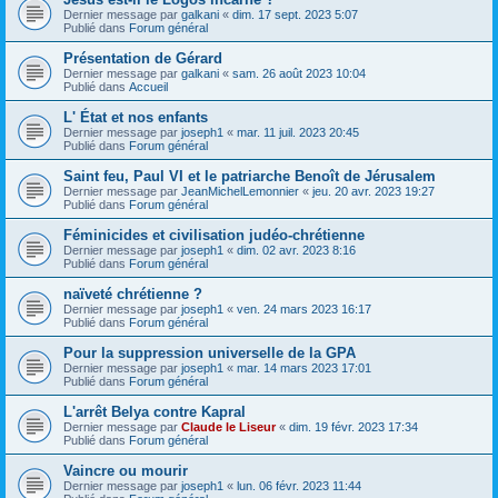
Dernier message par
galkani
«
dim. 17 sept. 2023 5:07
Publié dans
Forum général
Présentation de Gérard
Dernier message par
galkani
«
sam. 26 août 2023 10:04
Publié dans
Accueil
L' État et nos enfants
Dernier message par
joseph1
«
mar. 11 juil. 2023 20:45
Publié dans
Forum général
Saint feu, Paul VI et le patriarche Benoît de Jérusalem
Dernier message par
JeanMichelLemonnier
«
jeu. 20 avr. 2023 19:27
Publié dans
Forum général
Féminicides et civilisation judéo-chrétienne
Dernier message par
joseph1
«
dim. 02 avr. 2023 8:16
Publié dans
Forum général
naïveté chrétienne ?
Dernier message par
joseph1
«
ven. 24 mars 2023 16:17
Publié dans
Forum général
Pour la suppression universelle de la GPA
Dernier message par
joseph1
«
mar. 14 mars 2023 17:01
Publié dans
Forum général
L'arrêt Belya contre Kapral
Dernier message par
Claude le Liseur
«
dim. 19 févr. 2023 17:34
Publié dans
Forum général
Vaincre ou mourir
Dernier message par
joseph1
«
lun. 06 févr. 2023 11:44