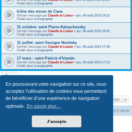
Publié dans
Iconographie
Icône des noces de Cana
Dernier message par
Claude le Liseur
«
jeu. 08 août 2019 18:22
Publié dans
Iconographie
31 octobre: saint Pierre Kalnychevsky
Dernier message par
Claude le Liseur
«
jeu. 08 août 2019 18:01
Publié dans
Iconographie
31 juillet: saint Georges Novitsky
Dernier message par
Claude le Liseur
«
jeu. 08 août 2019 17:49
Publié dans
Iconographie
17 mars : saint Patrick d'Irlande
Dernier message par
Claude le Liseur
«
jeu. 08 août 2019 17:23
Publié dans
Iconographie
La recherche a retourné plus de 1000 résultats
En poursuivant votre navigation sur ce site, vous
Page
1
sur
20
1
2
3
4
5
20
Suivant
…
acceptez l’utilisation de cookies vous permettant
de bénéficier d’une expérience de navigation
Aller
optimale.
En savoir plus…
Site web
Index forum
Fuseau horaire sur
UTC+02:00
J’accepte
Développé par
phpBB
® Forum Software © phpBB Limited
Traduction française officielle
©
Qiaeru
Confidentialité
|
Conditions