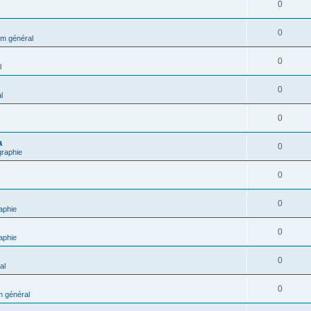
0
0
m général
0
l
0
l
0
a
0
graphie
0
0
aphie
0
aphie
0
al
0
 général