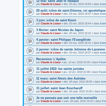
12 mai: saint Jean le Valaque
par
Claude le Liseur
»
dim. 03 nov. 2019 18:50
» dans
Icon
20 août: icône de saint Etienne, roi apostoliqu
par
Claude le Liseur
»
dim. 03 nov. 2019 18:47
» dans
Icon
3 juin: icône de saint Kevin
par
Claude le Liseur
»
dim. 03 nov. 2019 18:44
» dans
Icon
3 février: saint Nicolas du Japon
par
Claude le Liseur
»
dim. 03 nov. 2019 18:42
» dans
Icon
4 janvier: saint Philippe l'Evangéliste
par
Claude le Liseur
»
dim. 03 nov. 2019 18:41
» dans
Icon
2 janvier: icône de sainte Julienne de Lazarevo
par
Claude le Liseur
»
dim. 03 nov. 2019 18:37
» dans
Icon
Recension: L'Apôtre
par
Claude le Liseur
»
jeu. 10 oct. 2019 23:49
» dans
Forum
31 juillet 1922: les saints juristes
par
Claude le Liseur
»
jeu. 10 oct. 2019 22:48
» dans
Forum
11 mars: saint Alexis des Autistes
par
Claude le Liseur
»
dim. 29 sept. 2019 18:09
» dans
Icon
31 juillet: saint Jean Kovcharoff
par
Claude le Liseur
»
dim. 29 sept. 2019 15:05
» dans
Icon
Je ne pensais pas voir une telle merveille
par
Claude le Liseur
»
sam. 28 sept. 2019 19:10
» dans
For