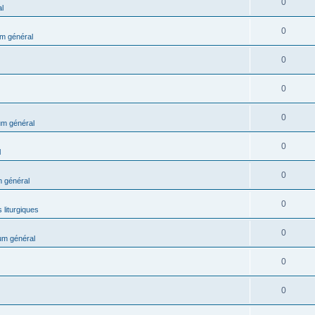
0
l
0
m général
0
0
0
m général
0
l
0
 général
0
 liturgiques
0
um général
0
0