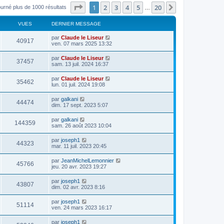
Page
1
sur
20
1
2
3
4
5
20
Suivant
ourné plus de 1000 résultats
…
VUES
DERNIER MESSAGE
par
Claude le Liseur
40917
ven. 07 mars 2025 13:32
par
Claude le Liseur
37457
sam. 13 juil. 2024 16:37
par
Claude le Liseur
35462
lun. 01 juil. 2024 19:08
par
galkani
44474
dim. 17 sept. 2023 5:07
par
galkani
144359
sam. 26 août 2023 10:04
par
joseph1
44323
mar. 11 juil. 2023 20:45
par
JeanMichelLemonnier
45766
jeu. 20 avr. 2023 19:27
par
joseph1
43807
dim. 02 avr. 2023 8:16
par
joseph1
51114
ven. 24 mars 2023 16:17
par
joseph1