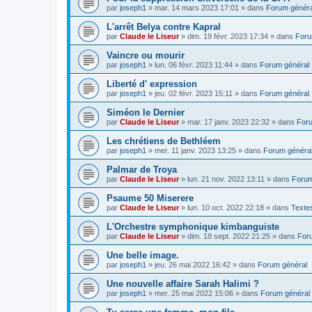
par
joseph1
»
mar. 14 mars 2023 17:01
» dans
Forum généra
L'arrêt Belya contre Kapral
par
Claude le Liseur
»
dim. 19 févr. 2023 17:34
» dans
Foru
Vaincre ou mourir
par
joseph1
»
lun. 06 févr. 2023 11:44
» dans
Forum général
Liberté d' expression
par
joseph1
»
jeu. 02 févr. 2023 15:11
» dans
Forum général
Siméon le Dernier
par
Claude le Liseur
»
mar. 17 janv. 2023 22:32
» dans
Foru
Les chrétiens de Bethléem
par
joseph1
»
mer. 11 janv. 2023 13:25
» dans
Forum généra
Palmar de Troya
par
Claude le Liseur
»
lun. 21 nov. 2022 13:11
» dans
Forum
Psaume 50 Miserere
par
Claude le Liseur
»
lun. 10 oct. 2022 22:18
» dans
Textes
L'Orchestre symphonique kimbanguiste
par
Claude le Liseur
»
dim. 18 sept. 2022 21:25
» dans
For
Une belle image.
par
joseph1
»
jeu. 26 mai 2022 16:42
» dans
Forum général
Une nouvelle affaire Sarah Halimi ?
par
joseph1
»
mer. 25 mai 2022 15:06
» dans
Forum général