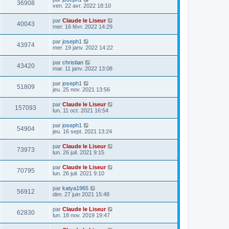
36908
ven. 22 avr. 2022 18:10
par
Claude le Liseur
40043
mer. 16 févr. 2022 14:29
par
joseph1
43974
mer. 19 janv. 2022 14:22
par
christian
43420
mar. 11 janv. 2022 13:08
par
joseph1
51809
jeu. 25 nov. 2021 13:56
par
Claude le Liseur
157093
lun. 11 oct. 2021 16:54
par
joseph1
54904
jeu. 16 sept. 2021 13:24
par
Claude le Liseur
73973
lun. 26 juil. 2021 9:15
par
Claude le Liseur
70795
lun. 26 juil. 2021 9:10
par
katya1965
56912
dim. 27 juin 2021 15:48
par
Claude le Liseur
62830
lun. 18 nov. 2019 19:47