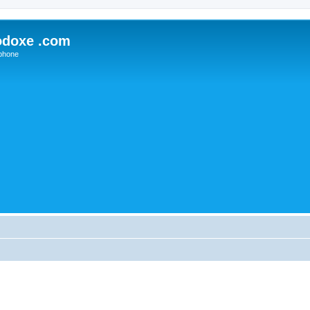
odoxe .com
phone