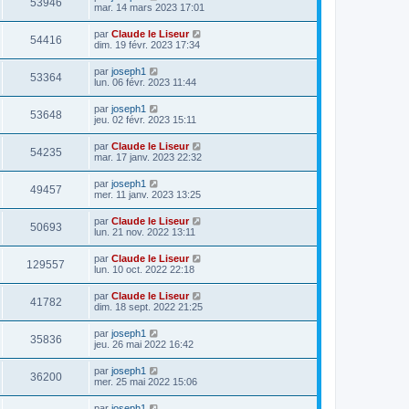
53946
mar. 14 mars 2023 17:01
par
Claude le Liseur
54416
dim. 19 févr. 2023 17:34
par
joseph1
53364
lun. 06 févr. 2023 11:44
par
joseph1
53648
jeu. 02 févr. 2023 15:11
par
Claude le Liseur
54235
mar. 17 janv. 2023 22:32
par
joseph1
49457
mer. 11 janv. 2023 13:25
par
Claude le Liseur
50693
lun. 21 nov. 2022 13:11
par
Claude le Liseur
129557
lun. 10 oct. 2022 22:18
par
Claude le Liseur
41782
dim. 18 sept. 2022 21:25
par
joseph1
35836
jeu. 26 mai 2022 16:42
par
joseph1
36200
mer. 25 mai 2022 15:06
par
joseph1