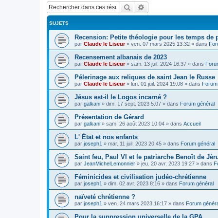
Rechercher
Recherche avancée
SUJETS
Recension: Petite théologie pour les temps de
par
Claude le Liseur
»
ven. 07 mars 2025 13:32
» dans
For
Recensement albanais de 2023
par
Claude le Liseur
»
sam. 13 juil. 2024 16:37
» dans
Foru
Pélerinage aux reliques de saint Jean le Russe
par
Claude le Liseur
»
lun. 01 juil. 2024 19:08
» dans
Forum 
Jésus est-il le Logos incarné ?
par
galkani
»
dim. 17 sept. 2023 5:07
» dans
Forum général
Présentation de Gérard
par
galkani
»
sam. 26 août 2023 10:04
» dans
Accueil
L' État et nos enfants
par
joseph1
»
mar. 11 juil. 2023 20:45
» dans
Forum général
Saint feu, Paul VI et le patriarche Benoît de Jé
par
JeanMichelLemonnier
»
jeu. 20 avr. 2023 19:27
» dans
F
Féminicides et civilisation judéo-chrétienne
par
joseph1
»
dim. 02 avr. 2023 8:16
» dans
Forum général
naïveté chrétienne ?
par
joseph1
»
ven. 24 mars 2023 16:17
» dans
Forum généra
Pour la suppression universelle de la GPA