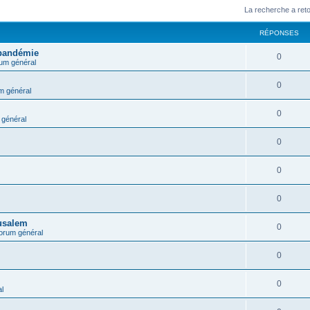
La recherche a ret
RÉPONSES
 pandémie
0
um général
0
m général
0
général
0
0
0
rusalem
0
orum général
0
0
l