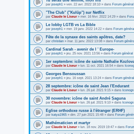
Tu seras une femme, mon fils
par
joseph1
»
ven. 22 avr. 2022 18:10
» dans
Forum général
"The Club" ("Kulüp") sur Netflix
par
Claude le Liseur
»
mer. 16 févr. 2022 14:29
» dans
Foru
Le lobby LGTB vs La Bible
par
joseph1
»
mer. 19 janv. 2022 14:22
» dans
Forum généra
Fête de la synaxe des saints apôtres, date?
par
christian
»
mar. 11 janv. 2022 13:08
» dans
Forum généra
Cardinal Sarah - avenir de l ' Europe-
par
joseph1
»
jeu. 25 nov. 2021 13:56
» dans
Forum général
1er septembre: icône de sainte Nathalie Kozlov
par
Claude le Liseur
»
lun. 11 oct. 2021 16:54
» dans
Icono
Georges Bensoussan
par
joseph1
»
jeu. 16 sept. 2021 13:24
» dans
Forum général
28 septembre: icône de saint Jean l'Endurant
par
Claude le Liseur
»
lun. 26 juil. 2021 9:15
» dans
Iconogr
30 novembre: icône de saint André Șaguna
par
Claude le Liseur
»
lun. 26 juil. 2021 9:10
» dans
Iconogr
Eglise orthodoxe russe à l'étranger (ERHF)
par
katya1965
»
dim. 27 juin 2021 15:48
» dans
Forum génér
Mathématicien et martyr
par
Claude le Liseur
»
lun. 18 nov. 2019 19:47
» dans
Forum