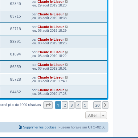
par
Claude le Liseur
62845
jeu. 29 août 2019 18:26
par
Claude le Liseur
83715
jeu. 08 août 2019 18:38
par
Claude le Liseur
82718
jeu. 08 août 2019 18:29
par
Claude le Liseur
83391
jeu. 08 août 2019 18:26
par
Claude le Liseur
81894
jeu. 08 août 2019 18:22
par
Claude le Liseur
86359
jeu. 08 août 2019 18:01
par
Claude le Liseur
85728
jeu. 08 août 2019 17:49
par
Claude le Liseur
84462
jeu. 08 août 2019 17:23
Page
1
sur
20
1
2
3
4
5
20
Suivant
ourné plus de 1000 résultats
…
Aller
Supprimer les cookies
Fuseau horaire sur
UTC+02:00