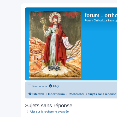
forum - orth
Forum Orthodoxe franco
Raccourcis
FAQ
Site web
Index forum
Rechercher
Sujets sans réponse
Sujets sans réponse
Aller sur la recherche avancée