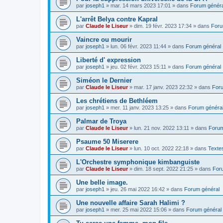
par
joseph1
»
mar. 14 mars 2023 17:01
» dans
Forum généra
L'arrêt Belya contre Kapral
par
Claude le Liseur
»
dim. 19 févr. 2023 17:34
» dans
Foru
Vaincre ou mourir
par
joseph1
»
lun. 06 févr. 2023 11:44
» dans
Forum général
Liberté d' expression
par
joseph1
»
jeu. 02 févr. 2023 15:11
» dans
Forum général
Siméon le Dernier
par
Claude le Liseur
»
mar. 17 janv. 2023 22:32
» dans
Foru
Les chrétiens de Bethléem
par
joseph1
»
mer. 11 janv. 2023 13:25
» dans
Forum généra
Palmar de Troya
par
Claude le Liseur
»
lun. 21 nov. 2022 13:11
» dans
Forum
Psaume 50 Miserere
par
Claude le Liseur
»
lun. 10 oct. 2022 22:18
» dans
Textes
L'Orchestre symphonique kimbanguiste
par
Claude le Liseur
»
dim. 18 sept. 2022 21:25
» dans
For
Une belle image.
par
joseph1
»
jeu. 26 mai 2022 16:42
» dans
Forum général
Une nouvelle affaire Sarah Halimi ?
par
joseph1
»
mer. 25 mai 2022 15:06
» dans
Forum général