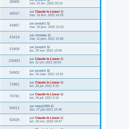
36905
ven. 22 avr. 2022 18:10
par
Claude le Liseur
40037
mer. 16 févr. 2022 14:29
par
joseph1
43967
mer. 19 janv. 2022 14:22
par
christian
43418
mar. 11 janv. 2022 13:08
par
joseph1
51806
jeu. 25 nov. 2021 13:56
par
Claude le Liseur
156851
lun. 11 oct. 2021 16:54
par
joseph1
54902
jeu. 16 sept. 2021 13:24
par
Claude le Liseur
73961
lun. 26 juil. 2021 9:15
par
Claude le Liseur
70781
lun. 26 juil. 2021 9:10
par
katya1965
56911
dim. 27 juin 2021 15:48
par
Claude le Liseur
62826
lun. 18 nov. 2019 19:47