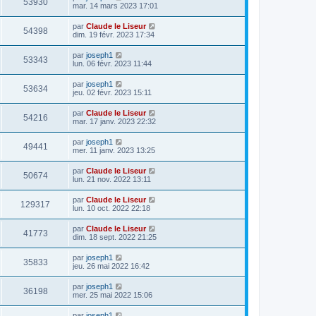
53930
mar. 14 mars 2023 17:01
par
Claude le Liseur
54398
dim. 19 févr. 2023 17:34
par
joseph1
53343
lun. 06 févr. 2023 11:44
par
joseph1
53634
jeu. 02 févr. 2023 15:11
par
Claude le Liseur
54216
mar. 17 janv. 2023 22:32
par
joseph1
49441
mer. 11 janv. 2023 13:25
par
Claude le Liseur
50674
lun. 21 nov. 2022 13:11
par
Claude le Liseur
129317
lun. 10 oct. 2022 22:18
par
Claude le Liseur
41773
dim. 18 sept. 2022 21:25
par
joseph1
35833
jeu. 26 mai 2022 16:42
par
joseph1
36198
mer. 25 mai 2022 15:06
par
joseph1