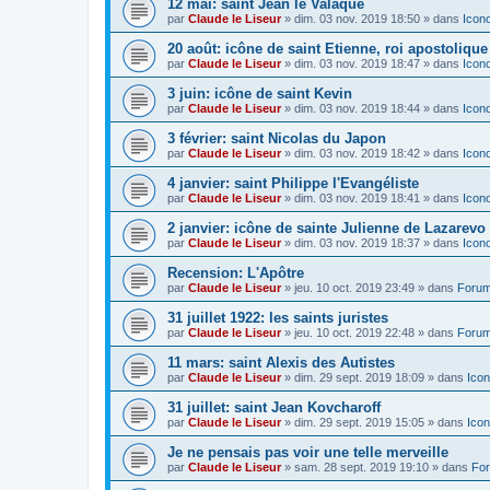
12 mai: saint Jean le Valaque
par
Claude le Liseur
»
dim. 03 nov. 2019 18:50
» dans
Icon
20 août: icône de saint Etienne, roi apostoliqu
par
Claude le Liseur
»
dim. 03 nov. 2019 18:47
» dans
Icon
3 juin: icône de saint Kevin
par
Claude le Liseur
»
dim. 03 nov. 2019 18:44
» dans
Icon
3 février: saint Nicolas du Japon
par
Claude le Liseur
»
dim. 03 nov. 2019 18:42
» dans
Icon
4 janvier: saint Philippe l'Evangéliste
par
Claude le Liseur
»
dim. 03 nov. 2019 18:41
» dans
Icon
2 janvier: icône de sainte Julienne de Lazarevo
par
Claude le Liseur
»
dim. 03 nov. 2019 18:37
» dans
Icon
Recension: L'Apôtre
par
Claude le Liseur
»
jeu. 10 oct. 2019 23:49
» dans
Forum
31 juillet 1922: les saints juristes
par
Claude le Liseur
»
jeu. 10 oct. 2019 22:48
» dans
Forum
11 mars: saint Alexis des Autistes
par
Claude le Liseur
»
dim. 29 sept. 2019 18:09
» dans
Icon
31 juillet: saint Jean Kovcharoff
par
Claude le Liseur
»
dim. 29 sept. 2019 15:05
» dans
Icon
Je ne pensais pas voir une telle merveille
par
Claude le Liseur
»
sam. 28 sept. 2019 19:10
» dans
For