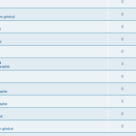
0
0
m général
0
l
0
l
0
a
0
graphie
0
0
aphie
0
aphie
0
al
0
 général