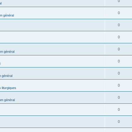
0
l
0
m général
0
0
0
m général
0
l
0
 général
0
 liturgiques
0
um général
0
0