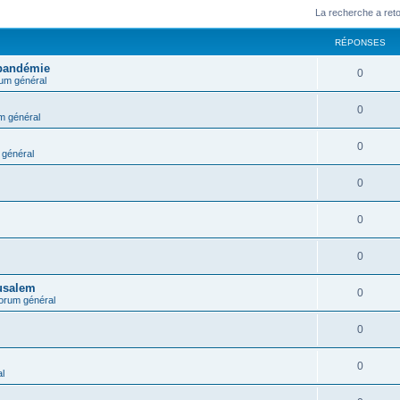
La recherche a ret
RÉPONSES
 pandémie
0
um général
0
m général
0
général
0
0
0
rusalem
0
orum général
0
0
l