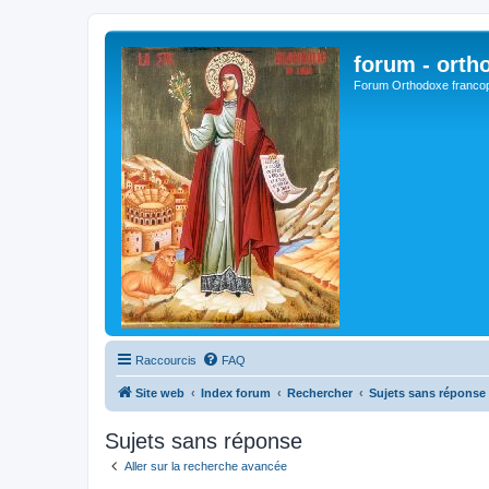
forum - orth
Forum Orthodoxe franco
Raccourcis
FAQ
Site web
Index forum
Rechercher
Sujets sans réponse
Sujets sans réponse
Aller sur la recherche avancée