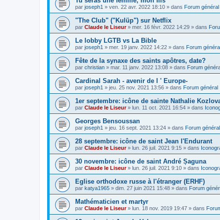
Tu seras une femme, mon fils
par
joseph1
»
ven. 22 avr. 2022 18:10
» dans
Forum général
"The Club" ("Kulüp") sur Netflix
par
Claude le Liseur
»
mer. 16 févr. 2022 14:29
» dans
Foru
Le lobby LGTB vs La Bible
par
joseph1
»
mer. 19 janv. 2022 14:22
» dans
Forum généra
Fête de la synaxe des saints apôtres, date?
par
christian
»
mar. 11 janv. 2022 13:08
» dans
Forum généra
Cardinal Sarah - avenir de l ' Europe-
par
joseph1
»
jeu. 25 nov. 2021 13:56
» dans
Forum général
1er septembre: icône de sainte Nathalie Kozlov
par
Claude le Liseur
»
lun. 11 oct. 2021 16:54
» dans
Icono
Georges Bensoussan
par
joseph1
»
jeu. 16 sept. 2021 13:24
» dans
Forum général
28 septembre: icône de saint Jean l'Endurant
par
Claude le Liseur
»
lun. 26 juil. 2021 9:15
» dans
Iconogr
30 novembre: icône de saint André Șaguna
par
Claude le Liseur
»
lun. 26 juil. 2021 9:10
» dans
Iconogr
Eglise orthodoxe russe à l'étranger (ERHF)
par
katya1965
»
dim. 27 juin 2021 15:48
» dans
Forum génér
Mathématicien et martyr
par
Claude le Liseur
»
lun. 18 nov. 2019 19:47
» dans
Forum