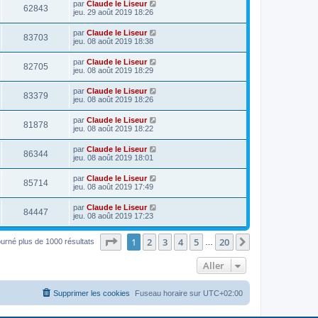
par
Claude le Liseur
62843
jeu. 29 août 2019 18:26
par
Claude le Liseur
83703
jeu. 08 août 2019 18:38
par
Claude le Liseur
82705
jeu. 08 août 2019 18:29
par
Claude le Liseur
83379
jeu. 08 août 2019 18:26
par
Claude le Liseur
81878
jeu. 08 août 2019 18:22
par
Claude le Liseur
86344
jeu. 08 août 2019 18:01
par
Claude le Liseur
85714
jeu. 08 août 2019 17:49
par
Claude le Liseur
84447
jeu. 08 août 2019 17:23
Page
1
sur
20
1
2
3
4
5
20
Suivant
ourné plus de 1000 résultats
…
Aller
Supprimer les cookies
Fuseau horaire sur
UTC+02:00