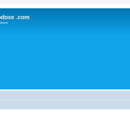
odoxe .com
phone