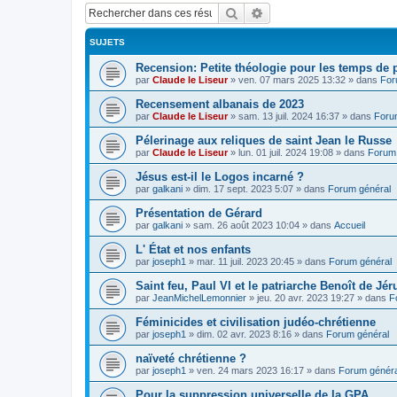
Rechercher
Recherche avancée
SUJETS
Recension: Petite théologie pour les temps de
par
Claude le Liseur
»
ven. 07 mars 2025 13:32
» dans
For
Recensement albanais de 2023
par
Claude le Liseur
»
sam. 13 juil. 2024 16:37
» dans
Foru
Pélerinage aux reliques de saint Jean le Russe
par
Claude le Liseur
»
lun. 01 juil. 2024 19:08
» dans
Forum 
Jésus est-il le Logos incarné ?
par
galkani
»
dim. 17 sept. 2023 5:07
» dans
Forum général
Présentation de Gérard
par
galkani
»
sam. 26 août 2023 10:04
» dans
Accueil
L' État et nos enfants
par
joseph1
»
mar. 11 juil. 2023 20:45
» dans
Forum général
Saint feu, Paul VI et le patriarche Benoît de Jé
par
JeanMichelLemonnier
»
jeu. 20 avr. 2023 19:27
» dans
F
Féminicides et civilisation judéo-chrétienne
par
joseph1
»
dim. 02 avr. 2023 8:16
» dans
Forum général
naïveté chrétienne ?
par
joseph1
»
ven. 24 mars 2023 16:17
» dans
Forum généra
Pour la suppression universelle de la GPA