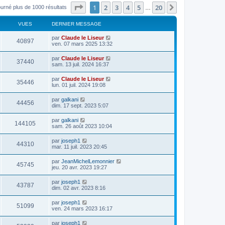
Page
1
sur
20
1
2
3
4
5
20
Suivant
ourné plus de 1000 résultats
…
VUES
DERNIER MESSAGE
par
Claude le Liseur
40897
ven. 07 mars 2025 13:32
par
Claude le Liseur
37440
sam. 13 juil. 2024 16:37
par
Claude le Liseur
35446
lun. 01 juil. 2024 19:08
par
galkani
44456
dim. 17 sept. 2023 5:07
par
galkani
144105
sam. 26 août 2023 10:04
par
joseph1
44310
mar. 11 juil. 2023 20:45
par
JeanMichelLemonnier
45745
jeu. 20 avr. 2023 19:27
par
joseph1
43787
dim. 02 avr. 2023 8:16
par
joseph1
51099
ven. 24 mars 2023 16:17
par
joseph1