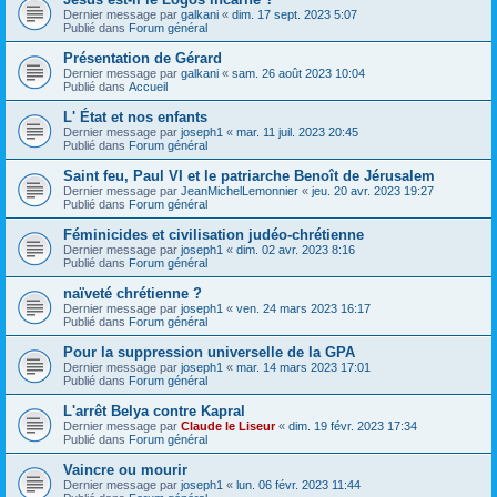
Dernier message par
galkani
«
dim. 17 sept. 2023 5:07
Publié dans
Forum général
Présentation de Gérard
Dernier message par
galkani
«
sam. 26 août 2023 10:04
Publié dans
Accueil
L' État et nos enfants
Dernier message par
joseph1
«
mar. 11 juil. 2023 20:45
Publié dans
Forum général
Saint feu, Paul VI et le patriarche Benoît de Jérusalem
Dernier message par
JeanMichelLemonnier
«
jeu. 20 avr. 2023 19:27
Publié dans
Forum général
Féminicides et civilisation judéo-chrétienne
Dernier message par
joseph1
«
dim. 02 avr. 2023 8:16
Publié dans
Forum général
naïveté chrétienne ?
Dernier message par
joseph1
«
ven. 24 mars 2023 16:17
Publié dans
Forum général
Pour la suppression universelle de la GPA
Dernier message par
joseph1
«
mar. 14 mars 2023 17:01
Publié dans
Forum général
L'arrêt Belya contre Kapral
Dernier message par
Claude le Liseur
«
dim. 19 févr. 2023 17:34
Publié dans
Forum général
Vaincre ou mourir
Dernier message par
joseph1
«
lun. 06 févr. 2023 11:44