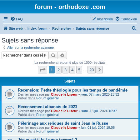
forum - orthodoxe .com
FAQ
Inscription
Connexion
R
Site web
Index forum
Rechercher
Sujets sans réponse
e
Sujets sans réponse
c
Aller sur la recherche avancée
h
Rechercher
Recherche avancée
e
La recherche a retourné plus de 1000 résultats
r
Page
1
sur
20
1
2
3
4
5
20
Suivant
…
c
h
Sujets
e
Recension: Petite théologie pour les temps de pandémie
Dernier message par
Claude le Liseur
«
ven. 07 mars 2025 13:32
r
Publié dans
Forum général
Recensement albanais de 2023
Dernier message par
Claude le Liseur
«
sam. 13 juil. 2024 16:37
Publié dans
Forum général
Pélerinage aux reliques de saint Jean le Russe
Dernier message par
Claude le Liseur
«
lun. 01 juil. 2024 19:08
Publié dans
Forum général
Jésus est-il le Logos incarné ?