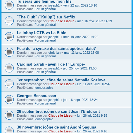
Tu seras une femme, mon fils
Dernier message par
joseph1
«
ven. 22 avr. 2022 18:10
Publié dans
Forum général
"The Club" ("Kulüp") sur Netflix
Dernier message par
Claude le Liseur
«
mer. 16 févr. 2022 14:29
Publié dans
Forum général
Le lobby LGTB vs La Bible
Dernier message par
joseph1
«
mer. 19 janv. 2022 14:22
Publié dans
Forum général
Fête de la synaxe des saints apôtres, date?
Dernier message par
christian
«
mar. 11 janv. 2022 13:08
Publié dans
Forum général
Cardinal Sarah - avenir de l ' Europe-
Dernier message par
joseph1
«
jeu. 25 nov. 2021 13:56
Publié dans
Forum général
1er septembre: icône de sainte Nathalie Kozlova
Dernier message par
Claude le Liseur
«
lun. 11 oct. 2021 16:54
Publié dans
Iconographie
Georges Bensoussan
Dernier message par
joseph1
«
jeu. 16 sept. 2021 13:24
Publié dans
Forum général
28 septembre: icône de saint Jean l'Endurant
Dernier message par
Claude le Liseur
«
lun. 26 juil. 2021 9:15
Publié dans
Iconographie
30 novembre: icône de saint André Șaguna
Dernier message par
Claude le Liseur
«
lun. 26 juil. 2021 9:10