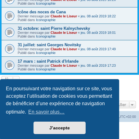
Publié dans
Iconographie
Icône des noces de Cana
Dernier message par
Claude le Liseur
«
jeu. 08 août 2019 18:22
Publié dans
Iconographie
31 octobre: saint Pierre Kalnychevsky
Dernier message par
Claude le Liseur
«
jeu. 08 août 2019 18:01
Publié dans
Iconographie
31 juillet: saint Georges Novitsky
Dernier message par
Claude le Liseur
«
jeu. 08 août 2019 17:49
Publié dans
Iconographie
17 mars : saint Patrick d'Irlande
Dernier message par
Claude le Liseur
«
jeu. 08 août 2019 17:23
Publié dans
Iconographie
La recherche a retourné plus de 1000 résultats
En poursuivant votre navigation sur ce site, vous
Page
1
sur
20
1
2
3
4
5
20
Suivant
…
acceptez l’utilisation de cookies vous permettant
de bénéficier d’une expérience de navigation
Aller
optimale.
En savoir plus…
Site web
Index forum
Fuseau horaire sur
UTC+02:00
J’accepte
Développé par
phpBB
® Forum Software © phpBB Limited
Traduction française officielle
©
Qiaeru
Confidentialité
|
Conditions