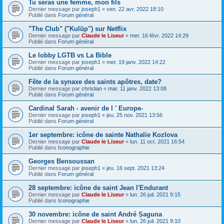
Tu seras une femme, mon fils
Dernier message par
joseph1
«
ven. 22 avr. 2022 18:10
Publié dans
Forum général
"The Club" ("Kulüp") sur Netflix
Dernier message par
Claude le Liseur
«
mer. 16 févr. 2022 14:29
Publié dans
Forum général
Le lobby LGTB vs La Bible
Dernier message par
joseph1
«
mer. 19 janv. 2022 14:22
Publié dans
Forum général
Fête de la synaxe des saints apôtres, date?
Dernier message par
christian
«
mar. 11 janv. 2022 13:08
Publié dans
Forum général
Cardinal Sarah - avenir de l ' Europe-
Dernier message par
joseph1
«
jeu. 25 nov. 2021 13:56
Publié dans
Forum général
1er septembre: icône de sainte Nathalie Kozlova
Dernier message par
Claude le Liseur
«
lun. 11 oct. 2021 16:54
Publié dans
Iconographie
Georges Bensoussan
Dernier message par
joseph1
«
jeu. 16 sept. 2021 13:24
Publié dans
Forum général
28 septembre: icône de saint Jean l'Endurant
Dernier message par
Claude le Liseur
«
lun. 26 juil. 2021 9:15
Publié dans
Iconographie
30 novembre: icône de saint André Șaguna
Dernier message par
Claude le Liseur
«
lun. 26 juil. 2021 9:10