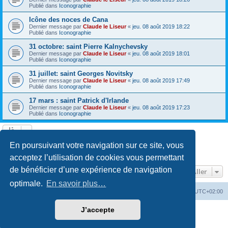
Publié dans
Iconographie
Icône des noces de Cana
Dernier message par
Claude le Liseur
«
jeu. 08 août 2019 18:22
Publié dans
Iconographie
31 octobre: saint Pierre Kalnychevsky
Dernier message par
Claude le Liseur
«
jeu. 08 août 2019 18:01
Publié dans
Iconographie
31 juillet: saint Georges Novitsky
Dernier message par
Claude le Liseur
«
jeu. 08 août 2019 17:49
Publié dans
Iconographie
17 mars : saint Patrick d'Irlande
Dernier message par
Claude le Liseur
«
jeu. 08 août 2019 17:23
Publié dans
Iconographie
La recherche a retourné plus de 1000 résultats
En poursuivant votre navigation sur ce site, vous
Page
1
sur
20
1
2
3
4
5
20
Suivant
…
acceptez l’utilisation de cookies vous permettant
de bénéficier d’une expérience de navigation
Aller
optimale.
En savoir plus…
Site web
Index forum
Fuseau horaire sur
UTC+02:00
J’accepte
Développé par
phpBB
® Forum Software © phpBB Limited
Traduction française officielle
©
Qiaeru
Confidentialité
|
Conditions