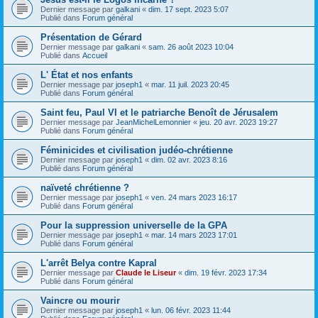
Dernier message par
galkani
«
dim. 17 sept. 2023 5:07
Publié dans
Forum général
Présentation de Gérard
Dernier message par
galkani
«
sam. 26 août 2023 10:04
Publié dans
Accueil
L' État et nos enfants
Dernier message par
joseph1
«
mar. 11 juil. 2023 20:45
Publié dans
Forum général
Saint feu, Paul VI et le patriarche Benoît de Jérusalem
Dernier message par
JeanMichelLemonnier
«
jeu. 20 avr. 2023 19:27
Publié dans
Forum général
Féminicides et civilisation judéo-chrétienne
Dernier message par
joseph1
«
dim. 02 avr. 2023 8:16
Publié dans
Forum général
naïveté chrétienne ?
Dernier message par
joseph1
«
ven. 24 mars 2023 16:17
Publié dans
Forum général
Pour la suppression universelle de la GPA
Dernier message par
joseph1
«
mar. 14 mars 2023 17:01
Publié dans
Forum général
L'arrêt Belya contre Kapral
Dernier message par
Claude le Liseur
«
dim. 19 févr. 2023 17:34
Publié dans
Forum général
Vaincre ou mourir
Dernier message par
joseph1
«
lun. 06 févr. 2023 11:44