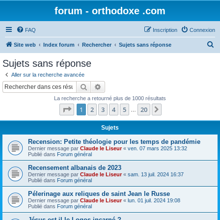
forum - orthodoxe .com
FAQ
Inscription
Connexion
R
Site web
Index forum
Rechercher
Sujets sans réponse
e
Sujets sans réponse
c
Aller sur la recherche avancée
h
Rechercher
Recherche avancée
e
La recherche a retourné plus de 1000 résultats
r
Page
1
sur
20
1
2
3
4
5
20
Suivant
…
c
h
Sujets
e
Recension: Petite théologie pour les temps de pandémie
Dernier message par
Claude le Liseur
«
ven. 07 mars 2025 13:32
r
Publié dans
Forum général
Recensement albanais de 2023
Dernier message par
Claude le Liseur
«
sam. 13 juil. 2024 16:37
Publié dans
Forum général
Pélerinage aux reliques de saint Jean le Russe
Dernier message par
Claude le Liseur
«
lun. 01 juil. 2024 19:08
Publié dans
Forum général
Jésus est-il le Logos incarné ?