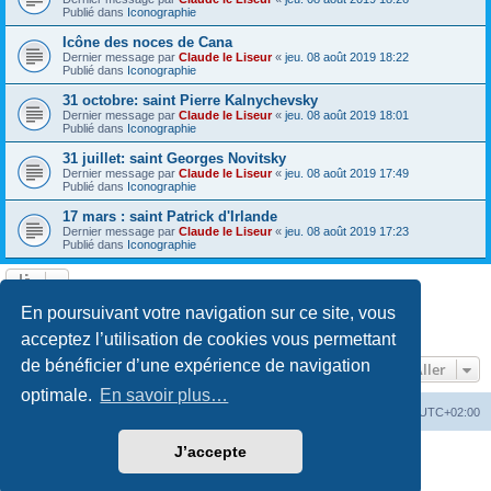
Publié dans
Iconographie
Icône des noces de Cana
Dernier message par
Claude le Liseur
«
jeu. 08 août 2019 18:22
Publié dans
Iconographie
31 octobre: saint Pierre Kalnychevsky
Dernier message par
Claude le Liseur
«
jeu. 08 août 2019 18:01
Publié dans
Iconographie
31 juillet: saint Georges Novitsky
Dernier message par
Claude le Liseur
«
jeu. 08 août 2019 17:49
Publié dans
Iconographie
17 mars : saint Patrick d'Irlande
Dernier message par
Claude le Liseur
«
jeu. 08 août 2019 17:23
Publié dans
Iconographie
La recherche a retourné plus de 1000 résultats
En poursuivant votre navigation sur ce site, vous
Page
1
sur
20
1
2
3
4
5
20
Suivant
…
acceptez l’utilisation de cookies vous permettant
de bénéficier d’une expérience de navigation
Aller
optimale.
En savoir plus…
Site web
Index forum
Fuseau horaire sur
UTC+02:00
J’accepte
Développé par
phpBB
® Forum Software © phpBB Limited
Traduction française officielle
©
Qiaeru
Confidentialité
|
Conditions