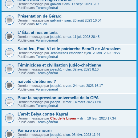
Dernier message par
galkani
«
dim. 17 sept. 2023 5:07
Publié dans
Forum général
Présentation de Gérard
Dernier message par
galkani
«
sam. 26 août 2023 10:04
Publié dans
Accueil
L' État et nos enfants
Dernier message par
joseph1
«
mar. 11 juil. 2023 20:45
Publié dans
Forum général
Saint feu, Paul VI et le patriarche Benoît de Jérusalem
Dernier message par
JeanMichelLemonnier
«
jeu. 20 avr. 2023 19:27
Publié dans
Forum général
Féminicides et civilisation judéo-chrétienne
Dernier message par
joseph1
«
dim. 02 avr. 2023 8:16
Publié dans
Forum général
naïveté chrétienne ?
Dernier message par
joseph1
«
ven. 24 mars 2023 16:17
Publié dans
Forum général
Pour la suppression universelle de la GPA
Dernier message par
joseph1
«
mar. 14 mars 2023 17:01
Publié dans
Forum général
L'arrêt Belya contre Kapral
Dernier message par
Claude le Liseur
«
dim. 19 févr. 2023 17:34
Publié dans
Forum général
Vaincre ou mourir
Dernier message par
joseph1
«
lun. 06 févr. 2023 11:44