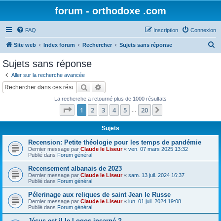
forum - orthodoxe .com
FAQ
Inscription
Connexion
R
Site web
Index forum
Rechercher
Sujets sans réponse
e
Sujets sans réponse
c
Aller sur la recherche avancée
h
Rechercher
Recherche avancée
e
La recherche a retourné plus de 1000 résultats
r
Page
1
sur
20
1
2
3
4
5
20
Suivant
…
c
h
Sujets
e
Recension: Petite théologie pour les temps de pandémie
Dernier message par
Claude le Liseur
«
ven. 07 mars 2025 13:32
r
Publié dans
Forum général
Recensement albanais de 2023
Dernier message par
Claude le Liseur
«
sam. 13 juil. 2024 16:37
Publié dans
Forum général
Pélerinage aux reliques de saint Jean le Russe
Dernier message par
Claude le Liseur
«
lun. 01 juil. 2024 19:08
Publié dans
Forum général
Jésus est-il le Logos incarné ?