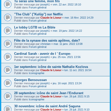
Tu seras une femme, mon fils
Dernier message par
joseph1
«
ven. 22 avr. 2022 18:10
Publié dans
Forum général
"The Club" ("Kulüp") sur Netflix
Dernier message par
Claude le Liseur
«
mer. 16 févr. 2022 14:29
Publié dans
Forum général
Le lobby LGTB vs La Bible
Dernier message par
joseph1
«
mer. 19 janv. 2022 14:22
Publié dans
Forum général
Fête de la synaxe des saints apôtres, date?
Dernier message par
christian
«
mar. 11 janv. 2022 13:08
Publié dans
Forum général
Cardinal Sarah - avenir de l ' Europe-
Dernier message par
joseph1
«
jeu. 25 nov. 2021 13:56
Publié dans
Forum général
1er septembre: icône de sainte Nathalie Kozlova
Dernier message par
Claude le Liseur
«
lun. 11 oct. 2021 16:54
Publié dans
Iconographie
Georges Bensoussan
Dernier message par
joseph1
«
jeu. 16 sept. 2021 13:24
Publié dans
Forum général
28 septembre: icône de saint Jean l'Endurant
Dernier message par
Claude le Liseur
«
lun. 26 juil. 2021 9:15
Publié dans
Iconographie
30 novembre: icône de saint André Șaguna
Dernier message par
Claude le Liseur
«
lun. 26 juil. 2021 9:10