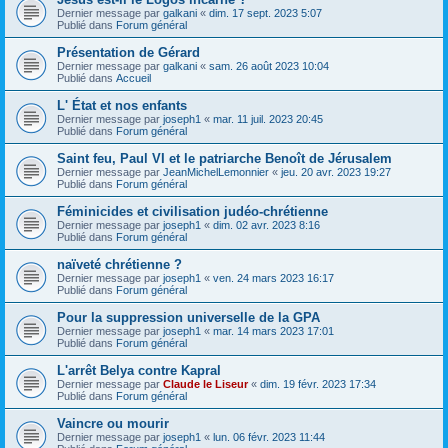
Dernier message par
galkani
«
dim. 17 sept. 2023 5:07
Publié dans
Forum général
Présentation de Gérard
Dernier message par
galkani
«
sam. 26 août 2023 10:04
Publié dans
Accueil
L' État et nos enfants
Dernier message par
joseph1
«
mar. 11 juil. 2023 20:45
Publié dans
Forum général
Saint feu, Paul VI et le patriarche Benoît de Jérusalem
Dernier message par
JeanMichelLemonnier
«
jeu. 20 avr. 2023 19:27
Publié dans
Forum général
Féminicides et civilisation judéo-chrétienne
Dernier message par
joseph1
«
dim. 02 avr. 2023 8:16
Publié dans
Forum général
naïveté chrétienne ?
Dernier message par
joseph1
«
ven. 24 mars 2023 16:17
Publié dans
Forum général
Pour la suppression universelle de la GPA
Dernier message par
joseph1
«
mar. 14 mars 2023 17:01
Publié dans
Forum général
L'arrêt Belya contre Kapral
Dernier message par
Claude le Liseur
«
dim. 19 févr. 2023 17:34
Publié dans
Forum général
Vaincre ou mourir
Dernier message par
joseph1
«
lun. 06 févr. 2023 11:44