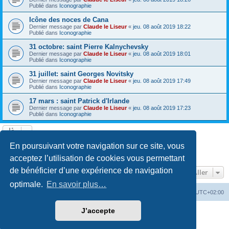
Publié dans
Iconographie
Icône des noces de Cana
Dernier message par
Claude le Liseur
«
jeu. 08 août 2019 18:22
Publié dans
Iconographie
31 octobre: saint Pierre Kalnychevsky
Dernier message par
Claude le Liseur
«
jeu. 08 août 2019 18:01
Publié dans
Iconographie
31 juillet: saint Georges Novitsky
Dernier message par
Claude le Liseur
«
jeu. 08 août 2019 17:49
Publié dans
Iconographie
17 mars : saint Patrick d'Irlande
Dernier message par
Claude le Liseur
«
jeu. 08 août 2019 17:23
Publié dans
Iconographie
La recherche a retourné plus de 1000 résultats
En poursuivant votre navigation sur ce site, vous
Page
1
sur
20
1
2
3
4
5
20
Suivant
…
acceptez l’utilisation de cookies vous permettant
de bénéficier d’une expérience de navigation
Aller
optimale.
En savoir plus…
Site web
Index forum
Fuseau horaire sur
UTC+02:00
J’accepte
Développé par
phpBB
® Forum Software © phpBB Limited
Traduction française officielle
©
Qiaeru
Confidentialité
|
Conditions