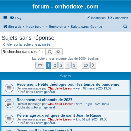
forum - orthodoxe .com
FAQ
Inscription
Connexion
R
Site web
Index forum
Rechercher
Sujets sans réponse
e
Sujets sans réponse
c
Aller sur la recherche avancée
h
Rechercher
Recherche avancée
e
La recherche a retourné plus de 1000 résultats
r
Page
1
sur
20
1
2
3
4
5
20
Suivant
…
c
h
Sujets
e
Recension: Petite théologie pour les temps de pandémie
Dernier message par
Claude le Liseur
«
ven. 07 mars 2025 13:32
r
Publié dans
Forum général
Recensement albanais de 2023
Dernier message par
Claude le Liseur
«
sam. 13 juil. 2024 16:37
Publié dans
Forum général
Pélerinage aux reliques de saint Jean le Russe
Dernier message par
Claude le Liseur
«
lun. 01 juil. 2024 19:08
Publié dans
Forum général
Jésus est-il le Logos incarné ?