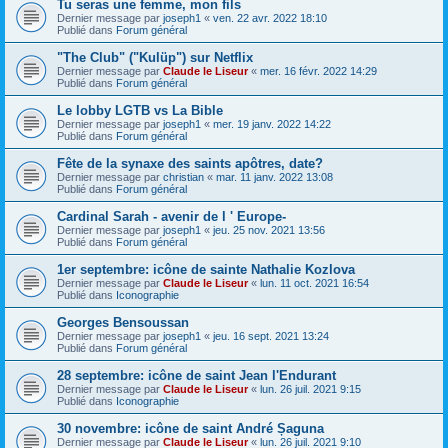
Tu seras une femme, mon fils
Dernier message par
joseph1
«
ven. 22 avr. 2022 18:10
Publié dans
Forum général
"The Club" ("Kulüp") sur Netflix
Dernier message par
Claude le Liseur
«
mer. 16 févr. 2022 14:29
Publié dans
Forum général
Le lobby LGTB vs La Bible
Dernier message par
joseph1
«
mer. 19 janv. 2022 14:22
Publié dans
Forum général
Fête de la synaxe des saints apôtres, date?
Dernier message par
christian
«
mar. 11 janv. 2022 13:08
Publié dans
Forum général
Cardinal Sarah - avenir de l ' Europe-
Dernier message par
joseph1
«
jeu. 25 nov. 2021 13:56
Publié dans
Forum général
1er septembre: icône de sainte Nathalie Kozlova
Dernier message par
Claude le Liseur
«
lun. 11 oct. 2021 16:54
Publié dans
Iconographie
Georges Bensoussan
Dernier message par
joseph1
«
jeu. 16 sept. 2021 13:24
Publié dans
Forum général
28 septembre: icône de saint Jean l'Endurant
Dernier message par
Claude le Liseur
«
lun. 26 juil. 2021 9:15
Publié dans
Iconographie
30 novembre: icône de saint André Șaguna
Dernier message par
Claude le Liseur
«
lun. 26 juil. 2021 9:10